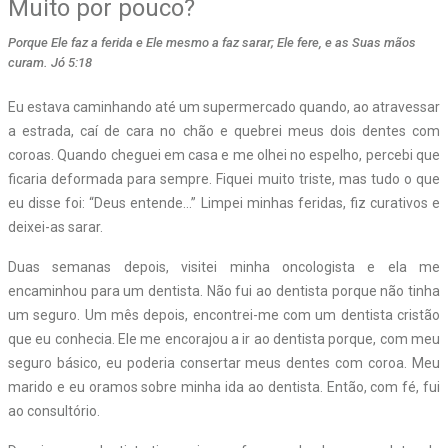
Muito por pouco?
Porque Ele faz a ferida e Ele mesmo a faz sarar; Ele fere, e as Suas mãos
curam. Jó 5:18
Eu estava caminhando até um supermercado quando, ao atravessar
a estrada, caí de cara no chão e quebrei meus dois dentes com
coroas. Quando cheguei em casa e me olhei no espelho, percebi que
ficaria deformada para sempre. Fiquei muito triste, mas tudo o que
eu disse foi: “Deus entende…” Limpei minhas feridas, fiz curativos e
deixei-as sarar.
Duas semanas depois, visitei minha oncologista e ela me
encaminhou para um dentista. Não fui ao dentista porque não tinha
um seguro. Um mês depois, encontrei-me com um dentista cristão
que eu conhecia. Ele me encorajou a ir ao dentista porque, com meu
seguro básico, eu poderia consertar meus dentes com coroa. Meu
marido e eu oramos sobre minha ida ao dentista. Então, com fé, fui
ao consultório.