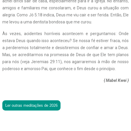
achei difícil sair de casa, especialmente para ir à igreja. No entanto,
amigos e familiares me consolaram, e Deus curou a situação com
alegria. Como Jó 5:18 indica, Deus me viu cair e ser ferida. Então, Ele
me levou a uma dentista bondosa que me curou.
Às vezes, acidentes horríveis acontecem e perguntamos: Onde
estava Deus quando isso aconteceu? Se nossa fé estiver fraca, nós
a perderemos totalmente e desistiremos de confiar e amar a Deus.
Mas, se acreditarmos na promessa de Deus de que Ele tem planos
para nós (veja Jeremias 29:11), nos agarraremos à mão de nosso
poderoso e amoroso Pai, que conhece o fim desde o princípio.
{ Mabel Kwei }
Ler outras meditações de 2026