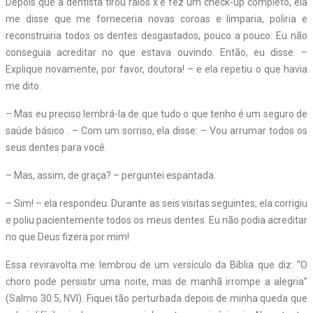
Depois que a dentista tirou raios x e fez um check-up completo, ela
me disse que me forneceria novas coroas e limparia, poliria e
reconstruiria todos os dentes desgastados, pouco a pouco. Eu não
conseguia acreditar no que estava ouvindo. Então, eu disse: –
Explique novamente, por favor, doutora! – e ela repetiu o que havia
me dito.
– Mas eu preciso lembrá-la de que tudo o que tenho é um seguro de
saúde básico . – Com um sorriso, ela disse: – Vou arrumar todos os
seus dentes para você.
– Mas, assim, de graça? – perguntei espantada.
– Sim! – ela respondeu. Durante as seis visitas seguintes, ela corrigiu
e poliu pacientemente todos os meus dentes. Eu não podia acreditar
no que Deus fizera por mim!
Essa reviravolta me lembrou de um versículo da Bíblia que diz: “O
choro pode persistir uma noite, mas de manhã irrompe a alegria”
(Salmo 30:5, NVI). Fiquei tão perturbada depois de minha queda que