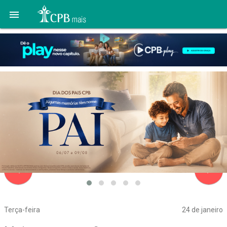

navigate_before
navigate_next
Terça-feira
24 de janeiro