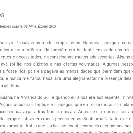
os
deuses diante de Mim. Êxodo 20:3
ha avó. Passávamos muito tempo juntas. Ela orava comigo e compa
çadas de sua infância. Ela também era bastante envolvida nos minist
oentes e necessitados, e aconselhando muitos adolescentes. Alguns
vó foi fiel nos dízimos e nas ofertas voluntárias. Algumas pessoa
la fosse rica, pois ela pagava as mensalidades que permitiam que 
tã, e nunca me faltou nada. Era uma alegria estar na presença dela.
da de Deus.
uiana, na América do Sul, e quando eu ainda era adolescente, min
Alguns anos mais tarde, ela conseguiu que eu fosse morar com ela 
xei minha avó para trás. Nunca mais a vi. Antes de ela morrer, escre
 ela sempre estava em meus pensamentos. Senti uma falta terrível de
a novamente. Antes que ela ficasse doente, comecei a ter sonhos nos q