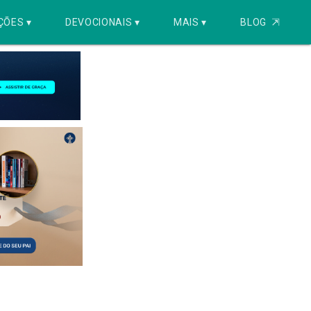
ÇÕES ▾
DEVOCIONAIS ▾
MAIS ▾
BLOG
⇱