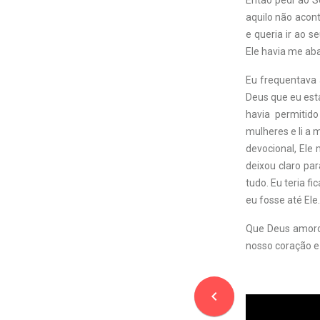
Então pedi ao S
aquilo não acon
e queria ir ao 
Ele havia me ab
Eu frequentava a
Deus que eu esta
havia permitid
mulheres e li a
devocional, Ele
deixou claro par
tudo. Eu teria f
eu fosse até Ele.
Que Deus amoros
nosso coração e
navigate_before