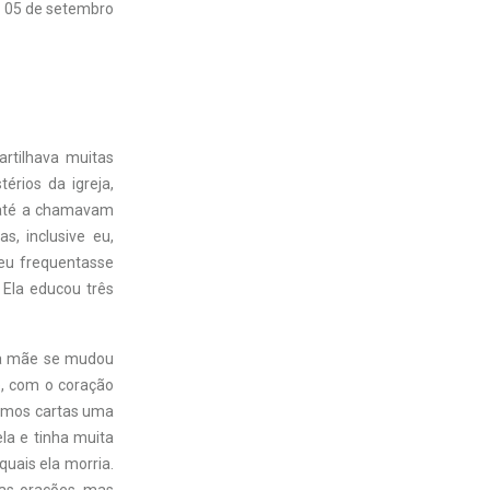
05 de setembro
rtilhava muitas
érios da igreja,
 até a chamavam
s, inclusive eu,
eu frequentasse
 Ela educou três
ha mãe se mudou
e, com o coração
víamos cartas uma
la e tinha muita
uais ela morria.