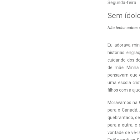
Segunda-feira
Sem ídol
Não tenha outros 
Eu adorava min
histórias engra
cuidando dos d
de mãe. Minha a
pensavam que e
uma escola cris
filhos com a aju
Morávamos na G
para o Canadá. 
quebrantado, dei
para a outra, e
vontade de vê-l