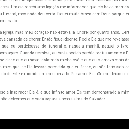
enhor que me ajudasse a retornar para cuidar dela. Intensifiquei min
teceu. Um dia recebi uma ligação me informando que ela havia morrido.
seu funeral, mas nada deu certo. Fiquei muito brava com Deus porque e
andonado.
 igreja, mas meu coração não estava lá. Chorei por quatro anos. Cert
va cansada de chorar. Então fiquei doente. Pedi a Ele que me revelass
o que eu participasse do funeral e, naquela manhã, peguei o livro
 mensagem. Quando terminei, eu havia pedido perdão profusamente a D
 me disse que eu havia idolatrado minha avó e que eu a amava mais do
a mim que, se Ele tivesse permitido que eu fosse, eu não teria sido 
icado doente e morrido em meu pecado. Por amor, Ele não me deixou ir
o e inspirador Ele é, e que infinito amor Ele tem demonstrado a m
 não deixemos que nada separe a nossa alma do Salvador.