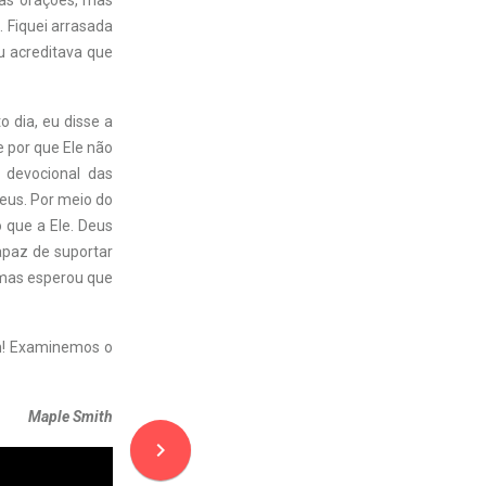
has orações, mas
 Fiquei arrasada
u acreditava que
o dia, eu disse a
e por que Ele não
 devocional das
eus. Por meio do
 que a Ele. Deus
capaz de suportar
, mas esperou que
im! Examinemos o
Maple Smith
navigate_next