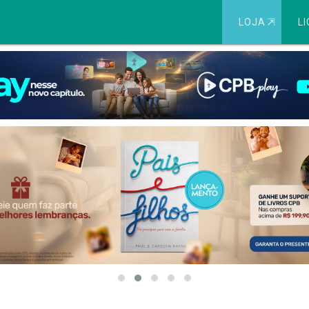
LOJA
⇱
LI