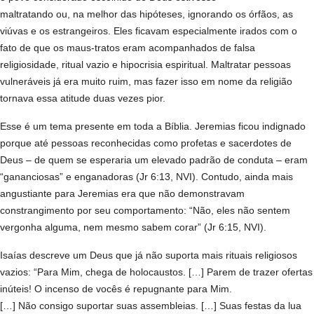
maltratando ou, na melhor das hipóteses, ignorando os órfãos, as
viúvas e os estrangeiros. Eles ficavam especialmente irados com o
fato de que os maus-tratos eram acompanhados de falsa
religiosidade, ritual vazio e hipocrisia espiritual. Maltratar pessoas
vulneráveis já era muito ruim, mas fazer isso em nome da religião
tornava essa atitude duas vezes pior.
Esse é um tema presente em toda a Bíblia. Jeremias ficou indignado
porque até pessoas reconhecidas como profetas e sacerdotes de
Deus – de quem se esperaria um elevado padrão de conduta – eram
“gananciosas” e enganadoras (Jr 6:13, NVI). Contudo, ainda mais
angustiante para Jeremias era que não demonstravam
constrangimento por seu comportamento: “Não, eles não sentem
vergonha alguma, nem mesmo sabem corar” (Jr 6:15, NVI).
Isaías descreve um Deus que já não suporta mais rituais religiosos
vazios: “Para Mim, chega de holocaustos. […] Parem de trazer ofertas
inúteis! O incenso de vocês é repugnante para Mim.
[…] Não consigo suportar suas assembleias. […] Suas festas da lua