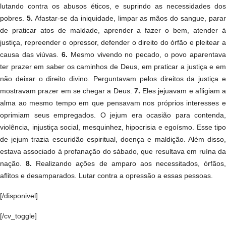
lutando contra os abusos éticos, e suprindo as necessidades dos
pobres.
5.
Afastar-se da iniquidade, limpar as mãos do sangue, para
de praticar atos de maldade, aprender a fazer o bem, atender à
justiça, repreender o opressor, defender o direito do órfão e pleitear a
causa das viúvas.
6.
Mesmo vivendo no pecado, o povo aparentav
ter prazer em saber os caminhos de Deus, em praticar a justiça e em
não deixar o direito divino. Perguntavam pelos direitos da justiça e
mostravam prazer em se chegar a Deus.
7.
Eles jejuavam e afligiam a
alma ao mesmo tempo em que pensavam nos próprios interesses e
oprimiam seus empregados. O jejum era ocasião para contenda,
violência, injustiça social, mesquinhez, hipocrisia e egoísmo. Esse tipo
de jejum trazia escuridão espiritual, doença e maldição. Além disso,
estava associado à profanação do sábado, que resultava em ruína da
nação.
8.
Realizando ações de amparo aos necessitados, órfãos,
aflitos e desamparados. Lutar contra a opressão a essas pessoas.
[/disponivel]
[/cv_toggle]