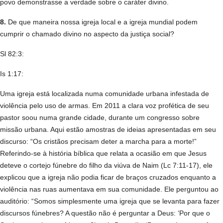
povo demonstrasse a verdade sobre o caráter divino.
8.
De que maneira nossa igreja local e a igreja mundial podem
cumprir o chamado divino no aspecto da justiça social?
Sl 82:3:
Is 1:17:
Uma igreja está localizada numa comunidade urbana infestada de
violência pelo uso de armas. Em 2011 a clara voz profética de seu
pastor soou numa grande cidade, durante um congresso sobre
missão urbana. Aqui estão amostras de ideias apresentadas em seu
discurso: “Os cristãos precisam deter a marcha para a morte!”
Referindo-se à história bíblica que relata a ocasião em que Jesus
deteve o cortejo fúnebre do filho da viúva de Naim (Lc 7:11-17), ele
explicou que a igreja não podia ficar de braços cruzados enquanto a
violência nas ruas aumentava em sua comunidade. Ele perguntou ao
auditório: “Somos simplesmente uma igreja que se levanta para fazer
discursos fúnebres? A questão não é perguntar a Deus: ‘Por que o