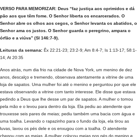
VERSO PARA MEMORIZAR: Deus “faz justiça aos oprimidos e dá
pão aos que têm fome. O Senhor liberta os encarcerados. O
Senhor abre os olhos aos cegos, o Senhor levanta os abatidos, o
Senhor ama os justos. O Senhor guarda o peregrino, ampara o
órfão e a viúva” (Sl 146:7-9).
Leituras da semana:
Êx 22:21-23; 23:2-9; Am 8:4-7; Is 1:13-17; 58:1-
14; At 20:35
Anos atrás, num dia frio na cidade de Nova York, um menino de dez
anos, descalço e tremendo, observava atentamente a vitrine de uma
loja de sapatos. Uma mulher foi até o menino e perguntou por que ele
estava observando a vitrine com tanto interesse. Ele disse que estava
pedindo a Deus que lhe desse um par de sapatos. A mulher o tomou
pela mão e o levou para dentro da loja. Ela pediu ao atendente que
trouxesse seis pares de meias; pediu também uma bacia com água e
uma toalha. Levando o rapazinho para o fundo da loja, ela tirou as
luvas, lavou os pés dele e os enxugou com a toalha. O atendente
chegou com as meias. A mulher colocou meias nos pés do menino e