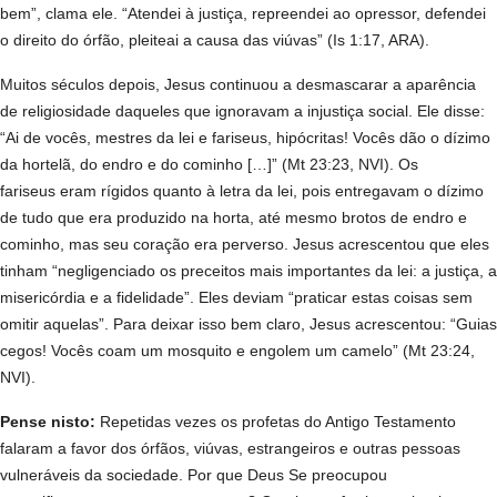
bem”, clama ele. “Atendei à justiça, repreendei ao opressor, defendei
o direito do órfão, pleiteai a causa das viúvas” (Is 1:17, ARA).
Muitos séculos depois, Jesus continuou a desmascarar a aparência
de religiosidade daqueles que ignoravam a injustiça social. Ele disse:
“Ai de vocês, mestres da lei e fariseus, hipócritas! Vocês dão o dízimo
da hortelã, do endro e do cominho […]” (Mt 23:23, NVI). Os
fariseus eram rígidos quanto à letra da lei, pois entregavam o dízimo
de tudo que era produzido na horta, até mesmo brotos de endro e
cominho, mas seu coração era perverso. Jesus acrescentou que eles
tinham “negligenciado os preceitos mais importantes da lei: a justiça, a
misericórdia e a fidelidade”. Eles deviam “praticar estas coisas sem
omitir aquelas”. Para deixar isso bem claro, Jesus acrescentou: “Guias
cegos! Vocês coam um mosquito e engolem um camelo” (Mt 23:24,
NVI).
Pense nisto:
Repetidas vezes os profetas do Antigo Testamento
falaram a favor dos órfãos,
viúvas, estrangeiros e outras pessoas
vulneráveis da sociedade. Por que Deus Se preocupou