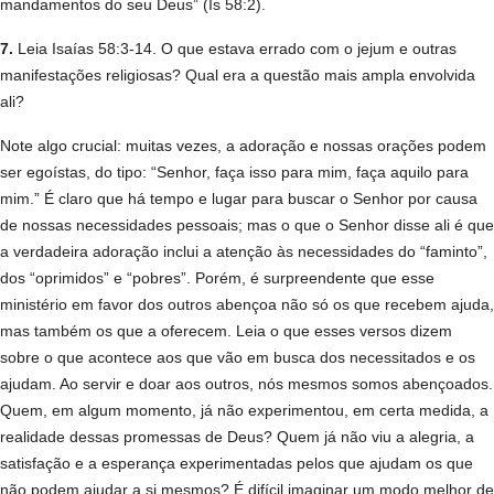
mandamentos do seu Deus” (Is 58:2).
7.
Leia Isaías 58:3-14. O que estava errado com o jejum e outras
manifestações religiosas? Qual era a questão mais ampla envolvida
ali?
Note algo crucial: muitas vezes, a adoração e nossas orações podem
ser egoístas, do tipo: “Senhor, faça isso para mim, faça aquilo para
mim.” É claro que há tempo e lugar para buscar o Senhor por causa
de nossas necessidades pessoais; mas o que o Senhor disse ali é que
a verdadeira adoração inclui a atenção às necessidades do “faminto”,
dos “oprimidos” e “pobres”. Porém, é surpreendente que esse
ministério em favor dos outros abençoa não só os que recebem ajuda,
mas também os que a oferecem. Leia o que esses versos dizem
sobre o que acontece aos que vão em busca dos necessitados e os
ajudam. Ao servir e doar aos outros, nós mesmos somos abençoados.
Quem, em algum momento, já não experimentou, em certa medida, a
realidade dessas promessas de Deus? Quem já não viu a alegria, a
satisfação e a esperança experimentadas pelos que ajudam os que
não podem ajudar a si mesmos? É difícil imaginar um modo melhor de