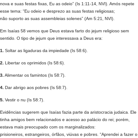
nova e suas festas fixas, Eu as odeio” (Is 1:11-14, NVI). Amós repete
esse tema: “Eu odeio e desprezo as suas festas religiosas;
não suporto as suas assembleias solenes” (Am 5:21, NVI).
Em Isaías 58 vemos que Deus estava farto do jejum religioso sem
sentido. O tipo de jejum que interessava a Deus era:
1.
Soltar as ligaduras da impiedade (Is 58:6).
2.
Libertar os oprimidos (Is 58:6).
3.
Alimentar os famintos (Is 58:7).
4.
Dar abrigo aos pobres (Is 58:7).
5.
Vestir o nu (Is 58:7).
Evidências sugerem que Isaías fazia parte da aristocracia judaica. Ele
tinha amigos bem relacionados e acesso ao palácio do rei; porém,
estava mais preocupado com os marginalizados:
prisioneiros, estrangeiros, órfãos, viúvas e pobres. “Aprendei a fazer o