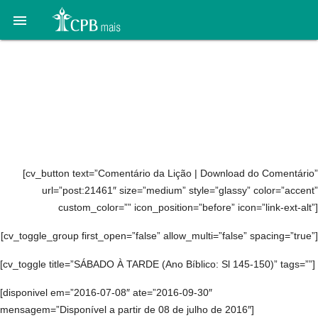

03. Justiça e
misericórdia no Antigo
Testamento: parte 1: 9 a
16 de julho
[cv_button text=”Comentário da Lição | Download do Comentário”
url=”post:21461″ size=”medium” style=”glassy” color=”accent”
custom_color=”” icon_position=”before” icon=”link-ext-alt”]
[cv_toggle_group first_open=”false” allow_multi=”false” spacing=”true”]
[cv_toggle title=”SÁBADO À TARDE (Ano Bíblico: Sl 145-150)” tags=””]
[disponivel em=”2016-07-08″ ate=”2016-09-30″
mensagem=”Disponível a partir de 08 de julho de 2016″]