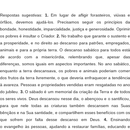
Respostas sugestivas:
1.
Em lugar de afligir forasteiros, viúvas 
órfãos, devemos ajudá-los. Precisamos seguir os princípios da
bondade, honestidade, imparcialidade, justiça e generosidade. Oprimir
os pobres é insultar o Criador.
2.
No trabalho que garante o sustento e
a prosperidade, e no direito ao descanso para patrões, empregados,
animais e para a própria terra. O descanso sabático para todos está
de acordo com a misericórdia, relembrando que, apesar das
diferenças, somos iguais em aspectos importantes. No ano sabático,
enquanto a terra descansava, os pobres e animais poderiam comer
dos frutos da terra livremente, o que deveria enfraquecer a tendência
à avareza. Pessoas e propriedades vendidas eram resgatadas no ano
do jubileu.
3.
O sábado é um memorial da criação da Terra e de todo
os seres vivos. Deus descansou nesse dia, o abençoou e o santificou,
para que nele todas as criaturas também descansem nas Suas
bênçãos e na Sua santidade, e compartilhem esses benefícios com os
que sofrem por falta desse descanso em Deus.
4.
Ensinand
o evangelho às pessoas, ajudando a restaurar famílias, educando e