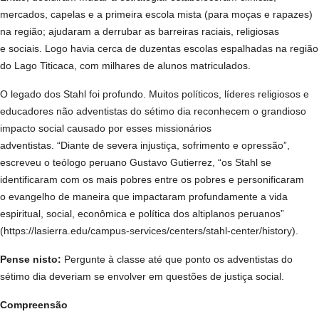
mercados, capelas e a primeira escola mista (para moças e rapazes)
na região; ajudaram a derrubar as barreiras raciais, religiosas
e sociais. Logo havia cerca de duzentas escolas espalhadas na região
do Lago Titicaca, com milhares de alunos matriculados.
O legado dos Stahl foi profundo. Muitos políticos, líderes religiosos e
educadores não adventistas do sétimo dia reconhecem o grandioso
impacto social causado por esses missionários
adventistas. “Diante de severa injustiça, sofrimento e opressão”,
escreveu o teólogo peruano Gustavo Gutierrez, “os Stahl se
identificaram com os mais pobres entre os pobres e personificaram
o evangelho de maneira que impactaram profundamente a vida
espiritual, social, econômica e política dos altiplanos peruanos”
(https://lasierra.edu/campus-services/centers/stahl-center/history).
Pense nisto:
Pergunte à classe até que ponto os adventistas do
sétimo dia deveriam se envolver em questões de justiça social.
Compreensão