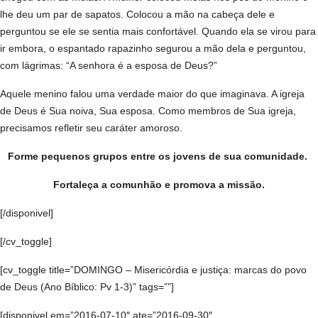
lhe deu um par de sapatos. Colocou a mão na cabeça dele e
perguntou se ele se sentia mais confortável. Quando ela se virou para
ir embora, o espantado rapazinho segurou a mão dela e perguntou,
com lágrimas: “A senhora é a esposa de Deus?”
Aquele menino falou uma verdade maior do que imaginava. A igreja
de Deus é Sua noiva, Sua esposa. Como membros de Sua igreja,
precisamos refletir seu caráter amoroso.
Forme pequenos grupos entre os jovens de sua comunidade.
Fortaleça a comunhão e promova a missão.
[/disponivel]
[/cv_toggle]
[cv_toggle title=”DOMINGO – Misericórdia e justiça: marcas do povo
de Deus (Ano Bíblico: Pv 1-3)” tags=””]
[disponivel em=”2016-07-10″ ate=”2016-09-30″