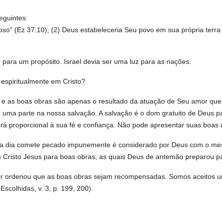
eguintes:
o” (Ez 37:10); (2) Deus estabeleceria Seu povo em sua própria terra
 para um propósito. Israel devia ser uma luz para as nações.
 espiritualmente em Cristo?
 e as boas obras são apenas o resultado da atuação de Seu amor que
 uma parte na nossa salvação. A salvação é o dom gratuito de Deus par
erá proporcional à sua fé e confiança. Não pode apresentar suas boa
a dia comete pecado impunemente é considerado por Deus com o mesmo
em Cristo Jesus para boas obras, as quais Deus de antemão preparou p
or ordenou que as boas obras sejam recompensadas. Somos aceitos uni
scolhidas, v. 3, p. 199, 200).