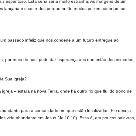
mais espantoso. Esta cena seria muito estranha: As margens de um
es lançariam suas redes porque então muitos peixes poderiam ser
m passado infeliz que nos condene a um futuro entregue ao
us, por meio de nós, pode dar esperança aos que estão desanimados,
de Sua igreja?
ja – estará na nova Terra, onde há outro rio que flui do trono de
 abundante para a comunidade em que estão localizadas. Ele deseja
 eles vida abundante em Jesus (Jo 10:10). Essa é, em poucas palavras,