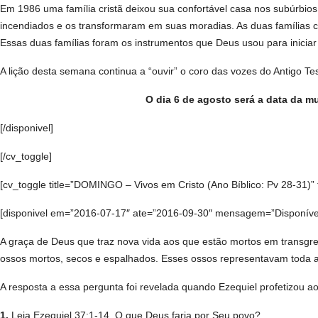
Em 1986 uma família cristã deixou sua confortável casa nos subúrbi
incendiados e os transformaram em suas moradias. As duas família
Essas duas famílias foram os instrumentos que Deus usou para inicia
A lição desta semana continua a “ouvir” o coro das vozes do Antigo 
O dia 6 de agosto será a data da m
[/disponivel]
[/cv_toggle]
[cv_toggle title=”DOMINGO – Vivos em Cristo (Ano Bíblico: Pv 28-31)” 
[disponivel em=”2016-07-17″ ate=”2016-09-30″ mensagem=”Disponível a
A graça de Deus que traz nova vida aos que estão mortos em transgres
ossos mortos, secos e espalhados. Esses ossos representavam toda a 
A resposta a essa pergunta foi revelada quando Ezequiel profetizou a
1.
Leia Ezequiel 37:1-14. O que Deus faria por Seu povo?