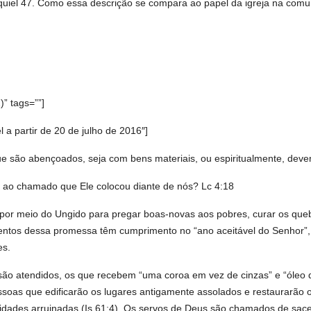
iel 47. Como essa descrição se compara ao papel da igreja na comun
” tags=””]
 partir de 20 de julho de 2016″]
e são abençoados, seja com bens materiais, ou espiritualmente, deve
 ao chamado que Ele colocou diante de nós? Lc 4:18
por meio do Ungido para pregar boas-novas aos pobres, curar os quebr
mentos dessa promessa têm cumprimento no “ano aceitável do Senhor”, 
es.
 são atendidos, os que recebem “uma coroa em vez de cinzas” e “óleo
pessoas que edificarão os lugares antigamente assolados e restaurarão
idades arruinadas (Is 61:4). Os servos de Deus são chamados de sace