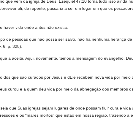
rio que vem da igreja de Deus. Ezequiel 47:10 torna tudo isso ainda 
breviver ali, de repente, passaria a ser um lugar em que os pescador
e haver vida onde antes não existia.
o de pessoas que não possa ser salvo, não há nenhuma herança de u
. 6, p. 328).
oa que a aceite. Aqui, novamente, temos a mensagem do evangelho. De
o dos que são curados por Jesus e dEle recebem nova vida por meio 
s curou e a quem deu vida por meio da abnegação dos membros da igre
eja que Suas igrejas sejam lugares de onde possam fluir cura e vida
depressões e os “mares mortos” que estão em nossa região, trazendo a