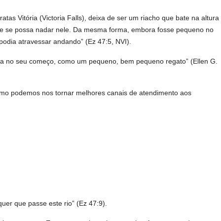
s Vitória (Victoria Falls), deixa de ser um riacho que bate na altura
ra que se possa nadar nele. Da mesma forma, embora fosse pequeno no
 podia atravessar andando” (Ez 47:5, NVI).
bra no seu começo, como um pequeno, bem pequeno regato” (Ellen G.
Como podemos nos tornar melhores canais de atendimento aos
uer que passe este rio” (Ez 47:9).