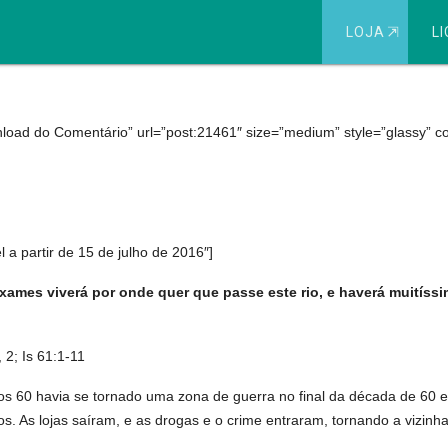
LOJA
⇱
LI
 no Antigo Testamento: part
load do Comentário” url=”post:21461″ size=”medium” style=”glassy” colo
 partir de 15 de julho de 2016″]
mes viverá por onde quer que passe este rio, e haverá muitíssi
 2; Is 61:1-11
os 60 havia se tornado uma zona de guerra no final da década de 60 
. As lojas saíram, e as drogas e o crime entraram, tornando a vizinha