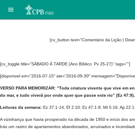

04. Justiça e misericórdia
[cv_button text=”Comentário da Lição | Down
[cv_toggle title=”SÁBADO À TARDE (Ano Bíblico: Pv 25-27)” tags=””]
[disponivel em=”2016-07-15″ ate=”2016-09-30″ mensagem=”Disponível a
VERSO PARA MEMORIZAR: “Toda criatura vivente que vive em enxa
do mar, e tudo viverá por onde quer que passe este rio” (Ez 47:9).
Leituras da semana:
Ez 37:1-14; Ef 2:10; Ez 47:1-8; Mt 5:16; Ap 22:1,
A vizinhança que havia prosperado na década de 1950 e início dos an
trás um rastro de apartamentos abandonados, arruinados e incendiados