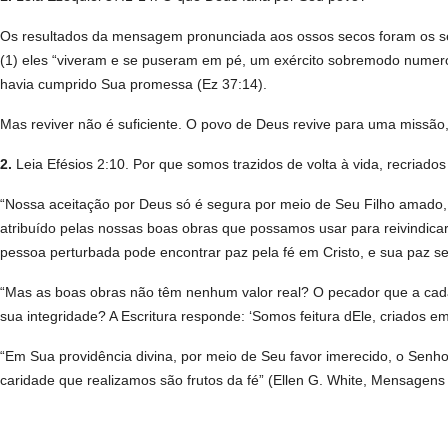
Os resultados da mensagem pronunciada aos ossos secos foram os s
(1) eles “viveram e se puseram em pé, um exército sobremodo numeros
havia cumprido Sua promessa (Ez 37:14).
Mas reviver não é suficiente. O povo de Deus revive para uma missão,
2.
Leia Efésios 2:10. Por que somos trazidos de volta à vida, recriados
“Nossa aceitação por Deus só é segura por meio de Seu Filho amado,
atribuído pelas nossas boas obras que possamos usar para reivindicar
pessoa perturbada pode encontrar paz pela fé em Cristo, e sua paz s
“Mas as boas obras não têm nenhum valor real? O pecador que a cad
sua integridade? A Escritura responde: ‘Somos feitura dEle, criados 
“Em Sua providência divina, por meio de Seu favor imerecido, o Senh
caridade que realizamos são frutos da fé” (Ellen G. White, Mensagens E