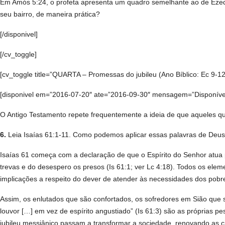
Em Amós 5:24, o profeta apresenta um quadro semelhante ao de Ezequ
seu bairro, de maneira prática?
[/disponivel]
[/cv_toggle]
[cv_toggle title=”QUARTA – Promessas do jubileu (Ano Bíblico: Ec 9-12)
[disponivel em=”2016-07-20″ ate=”2016-09-30″ mensagem=”Disponível a
O Antigo Testamento repete frequentemente a ideia de que aqueles qu
6.
Leia Isaías 61:1-11. Como podemos aplicar essas palavras de Deus
Isaías 61 começa com a declaração de que o Espírito do Senhor atua 
trevas e do desespero os presos (Is 61:1; ver Lc 4:18). Todos os ele
implicações a respeito do dever de atender às necessidades dos pobr
Assim, os enlutados que são confortados, os sofredores em Sião que
louvor […] em vez de espírito angustiado” (Is 61:3) são as próprias 
jubileu messiânico passam a transformar a sociedade, renovando as c