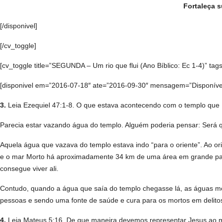
Fortaleça s
[/disponivel]
[/cv_toggle]
[cv_toggle title=”SEGUNDA – Um rio que flui (Ano Bíblico: Ec 1-4)” tags
[disponivel em=”2016-07-18″ ate=”2016-09-30″ mensagem=”Disponível a
3.
Leia Ezequiel 47:1-8. O que estava acontecendo com o templo que
Parecia estar vazando água do templo. Alguém poderia pensar: Será
Aquela água que vazava do templo estava indo “para o oriente”. Ao o
e o mar Morto há aproximadamente 34 km de uma área em grande part
consegue viver ali.
Contudo, quando a água que saía do templo chegasse lá, as águas mor
pessoas e sendo uma fonte de saúde e cura para os mortos em delito
4.
Leia Mateus 5:16. De que maneira devemos representar Jesus ao