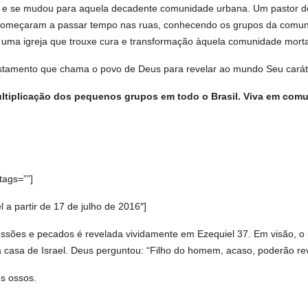
os e se mudou para aquela decadente comunidade urbana. Um pastor de
s começaram a passar tempo nas ruas, conhecendo os grupos da comu
r uma igreja que trouxe cura e transformação àquela comunidade mort
Testamento que chama o povo de Deus para revelar ao mundo Seu carát
ultiplicação dos pequenos grupos em todo o Brasil. Viva em com
tags=””]
 partir de 17 de julho de 2016″]
sões e pecados é revelada vividamente em Ezequiel 37. Em visão, o pr
casa de Israel. Deus perguntou: “Filho do homem, acaso, poderão revi
os ossos.