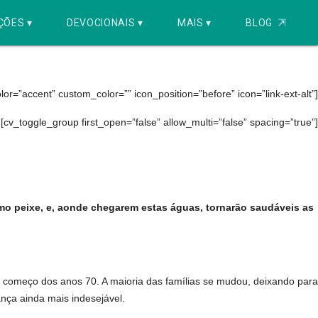
ÇÕES ▾
DEVOCIONAIS ▾
MAIS ▾
BLOG
⇱
e 2: 16 a 23 de julho
r=”accent” custom_color=”” icon_position=”before” icon=”link-ext-alt”]
[cv_toggle_group first_open=”false” allow_multi=”false” spacing=”true”]
mo peixe, e, aonde chegarem estas águas, tornarão saudáveis as
e começo dos anos 70. A maioria das famílias se mudou, deixando para
nça ainda mais indesejável.