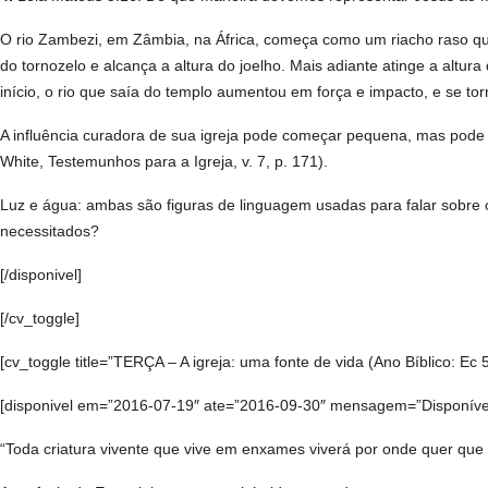
O rio Zambezi, em Zâmbia, na África, começa como um riacho raso que 
do tornozelo e alcança a altura do joelho. Mais adiante atinge a alt
início, o rio que saía do templo aumentou em força e impacto, e se to
A influência curadora de sua igreja pode começar pequena, mas pod
White, Testemunhos para a Igreja, v. 7, p. 171).
Luz e água: ambas são figuras de linguagem usadas para falar sobre
necessitados?
[/disponivel]
[/cv_toggle]
[cv_toggle title=”TERÇA – A igreja: uma fonte de vida (Ano Bíblico: Ec 5
[disponivel em=”2016-07-19″ ate=”2016-09-30″ mensagem=”Disponível a
“Toda criatura vivente que vive em enxames viverá por onde quer que p