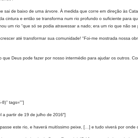
sai de baixo de uma árvore. À medida que corre em direção às Catarata
ura da cintura e então se transforma num rio profundo o suficiente pa
rnou um rio “que só se podia atravessar a nado; era um rio que não se
e crescer até transformar sua comunidade! “Foi-me mostrada nossa o
 o que Deus pode fazer por nosso intermédio para ajudar os outros. 
-8)” tags=””]
 partir de 19 de julho de 2016″]
asse este rio, e haverá muitíssimo peixe, […] e tudo viverá por onde q