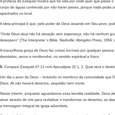
A profecia de Ezequiel mostra que há vida por onde quer que passe o 
corpo de águas conhecido por não haver peixes, porque nada podia so
apanhados no local.
A ideia principal é que, pelo poder de Deus atuando em Seu povo, pod
“Onde Deus atua não há situação sem esperança, não há nenhum grup
desespero” (The Interpreter´s Bible. Nashvil­­le: Abingdon Press, 1956; v
A maravilhosa graça de Deus faz coisas incríveis por qualquer pess
desolados, secos e moribundos, no sentido espiritual e físico.
5.
Compare Ezequiel 47:12 com Apocalipse 22:1, 2. Qual será o destin
Um dia o povo de Deus – incluindo os membros da comunidade que Deu
Deus. Ali não haverá desertos, sequidão nem morte.
Nesse ínterim, enquanto aguardamos essa bendita realidade, Deus des
atuar através de nós para revitalizar e transformar os desertos, as 
a mensagem integral da igreja adventista.