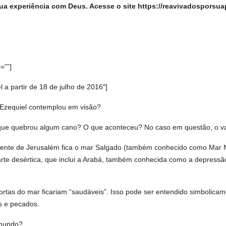
ua experiência com Deus. Acesse o site https://reavivadosporsua
=””]
 partir de 18 de julho de 2016″]
 Ezequiel contemplou em visão?
 que quebrou algum cano? O que aconteceu? No caso em questão, o v
riente de Jerusalém fica o mar Salgado (também conhecido como Mar M
e desértica, que inclui a Arabá, também conhecida como a depressã
tas do mar ficariam “saudáveis”. Isso pode ser entendido simbolicame
s e pecados.
 mundo?