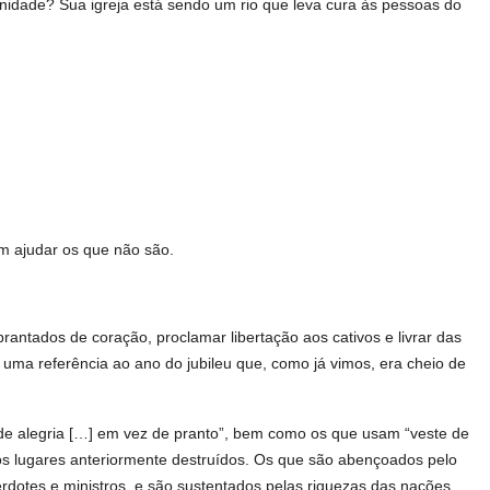
idade? Sua igreja está sendo um rio que leva cura às pessoas do
m ajudar os que não são.
antados de coração, proclamar libertação aos cativos e livrar das
uma referência ao ano do jubileu que, como já vimos, era cheio de
 de alegria […] em vez de pranto”, bem como os que usam “veste de
 os lugares anteriormente destruídos. Os que são abençoados pelo
rdotes e ministros, e são sustentados pelas riquezas das nações