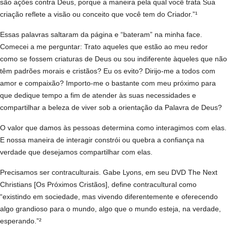
são ações contra Deus, porque a maneira pela qual você trata Sua
criação reflete a visão ou conceito que você tem do Criador.”¹
Essas palavras saltaram da página e “bateram” na minha face.
Comecei a me perguntar: Trato aqueles que estão ao meu redor
como se fossem criaturas de Deus ou sou indiferente àqueles que não
têm padrões morais e cristãos? Eu os evito? Dirijo-­me a todos com
amor e compaixão? Importo-me o bastante com meu próximo para
que dedique tempo a fim de atender às suas necessidades e
compartilhar a beleza de viver sob a orientação da Palavra de Deus?
O valor que damos às pessoas determina como interagimos com elas.
E nossa maneira de interagir constrói ou quebra a confiança na
verdade que desejamos compartilhar com elas.
Precisamos ser contraculturais. Gabe Lyons, em seu DVD The Next
Christians [Os Próximos Cristãos], define contracultural como
“existindo em sociedade, mas vivendo diferentemente e oferecendo
algo grandioso para o mundo, algo que o mundo esteja, na verdade,
esperando.”²