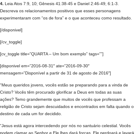
4.
Leia Atos 7:9, 10; Gênesis 41:38-45 e Daniel 2:46-49; 6:1-3.
Descreva os relacionamentos positivos que esses personagens
experimentaram com “os de fora” e o que aconteceu como resultado.
[/disponivel]
[/cv_toggle]
[cv_toggle title=”QUARTA – Um bom exemplo” tags=””]
[disponivel em=”2016-08-31″ ate=”2016-09-30″
mensagem=”Disponível a partir de 31 de agosto de 2016″]
“Meus queridos jovens, vocês estão se preparando para a vinda de
Cristo? Vocês têm procurado glorificar a Deus em todas as suas
ações? Temo grandemente que muitos de vocês que professam a
religião de Cristo sejam descuidados e encontrados em falta quando o
destino de cada um for decidido.
“Jesus está agora intercedendo por nós no santuário celestial. Vocês
podem clamar ao Senhor e Ele lhes dará forças. Ele perdoará e lavará