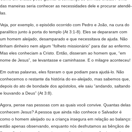
das maneiras seria conhecer as necessidades dele e procurar atendê-
las.
Veja, por exemplo, o episódio ocorrido com Pedro e João, na cura do
paralítico junto à porta do templo (At 3:1-8). Eles se depararam com
um homem aleijado, desamparado e que necessitava de ajuda. Não
tinham dinheiro nem algum “folheto missionário” para dar ao enfermo.
Mas eles conheciam a Cristo. Então, disseram ao homem que, “em
nome de Jesus”, se levantasse e caminhasse. E o milagre aconteceu!
Em outras palavras, eles fizeram o que podiam para ajudá-lo. Não
conhecemos o restante da história do ex-aleijado, mas sabemos que,
depois do ato de bondade dos apóstolos, ele saiu “andando, saltando
e louvando a Deus” (At 3:8).
Agora, pense nas pessoas com as quais você convive. Quantas delas
conhecem Jesus? A pessoa que ainda não conhece o Salvador é
como o homem aleijado ou a criança insegura em relação ao balanço:
estão apenas observando, enquanto nós desfrutamos as bênçãos de