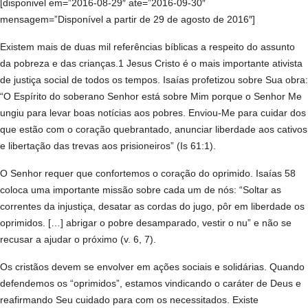
[disponivel em=”2016-08-29″ ate=”2016-09-30″
mensagem=”Disponível a partir de 29 de agosto de 2016″]
Existem mais de duas mil referências bíblicas a respeito do assunto
da pobreza e das crianças.1 Jesus Cristo é o mais importante ativista
de justiça social de todos os tempos. Isaías profetizou sobre Sua obra:
“O Espírito do soberano Senhor está sobre Mim porque o Senhor Me
ungiu para levar boas notícias aos pobres. Enviou-Me para cuidar dos
que estão com o coração quebrantado, anunciar liberdade aos cativos
e libertação das trevas aos prisioneiros” (Is 61:1).
O Senhor requer que confortemos o coração do oprimido. Isaías 58
coloca uma importante missão sobre cada um de nós: “Soltar as
correntes da injustiça, desatar as cordas do jugo, pôr em liberdade os
oprimidos. […] abrigar o pobre desamparado, vestir o nu” e não se
recusar a ajudar o próximo (v. 6, 7).
Os cristãos devem se envolver em ações sociais e solidárias. Quando
defendemos os “oprimidos”, estamos vindicando o caráter de Deus e
reafirmando Seu cuidado para com os necessitados. Existe