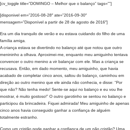
[cv_toggle title=”DOMINGO – Melhor que o balanço” tags=””]
[disponivel em=”2016-08-28″ ate=”2016-09-30″
mensagem=”Disponível a partir de 28 de agosto de 2016″]
Era um dia tranquilo de verão e eu estava cuidando do filho de uma
família amiga.
A criança estava se divertindo no balanço até que notou que outro
menininho a olhava. Aproximei-me, enquanto meu amiguinho tentava
convencer o outro menino a vir balançar com ele. Mas a criança se
recusava. Então, em dado momento, meu amiguinho, que havia
acabado de completar cinco anos, saltou do balanço, caminhou em
direção ao outro menino que ele ainda não conhecia, e disse: “Por
que não? Não tenha medo! Sente-se aqui no balanço e eu vou lhe
mostrar, é muito gostoso!” O outro garotinho se sentou no balanço e
participou da brincadeira. Fiquei admirada! Meu amiguinho de apenas
cinco anos havia conseguido ganhar a confiança de alguém
totalmente estranho.
Como um cristão pode ganhar a confiança de um não cristão? Uma