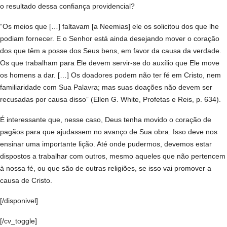
o resultado dessa confiança providencial?
“Os meios que […] faltavam [a Neemias] ele os solicitou dos que lhe
podiam fornecer. E o Senhor está ainda desejando mover o coração
dos que têm a posse dos Seus bens, em favor da causa da verdade.
Os que trabalham para Ele devem servir-se do auxílio que Ele move
os homens a dar. […] Os doadores podem não ter fé em Cristo, nem
familiaridade com Sua Palavra; mas suas doações não devem ser
recusadas por causa disso” (Ellen G. White, Profetas e Reis, p. 634).
É interessante que, nesse caso, Deus tenha movido o coração de
pagãos para que ajudassem no avanço de Sua obra. Isso deve nos
ensinar uma importante lição. Até onde pudermos, devemos estar
dispostos a trabalhar com outros, mesmo aqueles que não pertencem
à nossa fé, ou que são de outras religiões, se isso vai promover a
causa de Cristo.
[/disponivel]
[/cv_toggle]