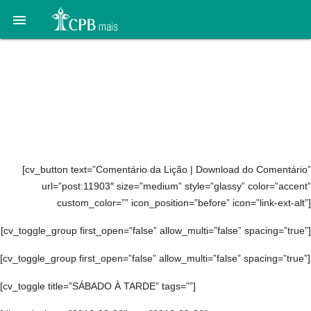

10. Jesus conquistava a
confiança das pessoas:
27 de agosto a 2 de
setembro
[cv_button text=”Comentário da Lição | Download do Comentário”
url=”post:11903″ size=”medium” style=”glassy” color=”accent”
custom_color=”” icon_position=”before” icon=”link-ext-alt”]
[cv_toggle_group first_open=”false” allow_multi=”false” spacing=”true”]
[cv_toggle_group first_open=”false” allow_multi=”false” spacing=”true”]
[cv_toggle title=”SÁBADO À TARDE” tags=””]