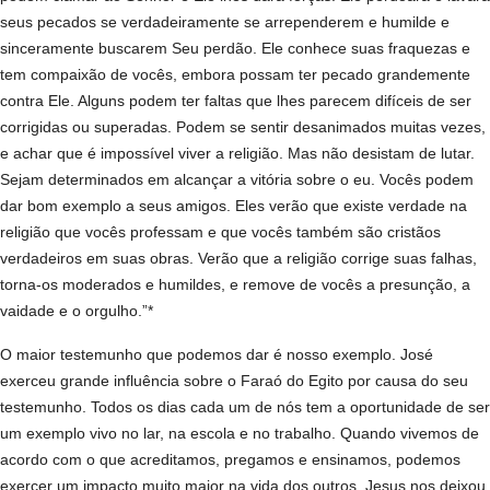
seus pecados se verdadeiramente se arrependerem e humilde e
sinceramente buscarem Seu perdão. Ele conhece suas fraquezas e
tem compaixão de vocês, embora possam ter pecado grandemente
contra Ele. Alguns podem ter faltas que lhes parecem difíceis de ser
corrigidas ou superadas. Podem se sentir desanimados muitas vezes,
e achar que é impossível viver a religião. Mas não desistam de lutar.
Sejam determinados em alcançar a vitória sobre o eu. Vocês podem
dar bom exemplo a seus amigos. Eles verão que existe verdade na
religião que vocês professam e que vocês também são cristãos
verdadeiros em suas obras. Verão que a religião corrige suas falhas,
torna-os moderados e humildes, e remove de vocês a presunção, a
vaidade e o orgulho.”*
O maior testemunho que podemos dar é nosso exemplo. José
exerceu grande influência sobre o Faraó do Egito por causa do seu
testemunho. Todos os dias cada um de nós tem a oportunidade de ser
um exemplo vivo no lar, na escola e no trabalho. Quando vivemos de
acordo com o que acreditamos, pregamos e ensinamos, podemos
exercer um impacto muito maior na vida dos outros. Jesus nos deixou