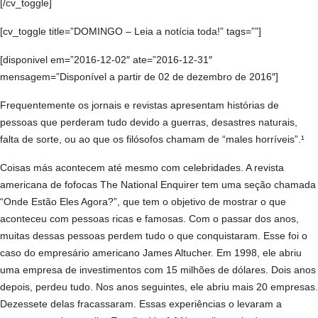
[/cv_toggle]
[cv_toggle title=”DOMINGO – Leia a notícia toda!” tags=””]
[disponivel em=”2016-12-02″ ate=”2016-12-31″
mensagem=”Disponível a partir de 02 de dezembro de 2016″]
Frequentemente os jornais e revistas apresentam histórias de
pessoas que perderam tudo devido a guerras, desastres naturais,
falta de sorte, ou ao que os filósofos chamam de “males horríveis”.¹
Coisas más acontecem até mesmo com celebridades. A revista
americana de fofocas The National Enquirer tem uma seção chamada
“Onde Estão Eles Agora?”, que tem o objetivo de mostrar o que
aconteceu com pessoas ricas e famosas. Com o passar dos anos,
muitas dessas pessoas perdem tudo o que conquistaram. Esse foi o
caso do empresário americano James Altucher. Em 1998, ele abriu
uma empresa de investimentos com 15 milhões de dólares. Dois anos
depois, perdeu tudo. Nos anos seguintes, ele abriu mais 20 empresas.
Dezessete delas fracassaram. Essas experiências o levaram a