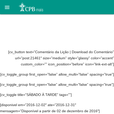

11. Do meio da
tempestade: 3 a 9 de
dezembro
[cv_button text=”Comentário da Lição | Download do Comentário”
url=”post:21461″ size=”medium” style=”glassy” color=”accent”
custom_color=”” icon_position=”before” icon=”link-ext-alt”]
[cv_toggle_group first_open=”false” allow_multi=”false” spacing=”true”]
[cv_toggle_group first_open=”false” allow_multi=”false” spacing=”true”]
[cv_toggle title=”SÁBADO À TARDE” tags=””]
[disponivel em=”2016-12-02″ ate=”2016-12-31″
mensagem=”Disponível a partir de 02 de dezembro de 2016″]