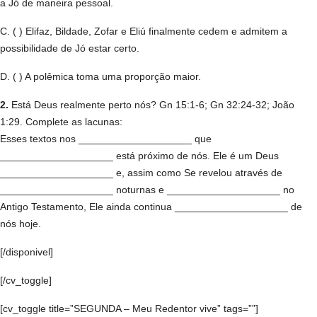
a Jó de maneira pessoal.
C. ( ) Elifaz, Bildade, Zofar e Eliú finalmente cedem e admitem a
possibilidade de Jó estar certo.
D. ( ) A polêmica toma uma proporção maior.
2.
Está Deus realmente perto nós? Gn 15:1-6; Gn 32:24-32; João
1:29. Complete as lacunas:
Esses textos nos ____________________ que
____________________ está próximo de nós. Ele é um Deus
____________________ e, assim como Se revelou através de
____________________ noturnas e ____________________ no
Antigo Testamento, Ele ainda continua ____________________ de
nós hoje.
[/disponivel]
[/cv_toggle]
[cv_toggle title=”SEGUNDA – Meu Redentor vive” tags=””]