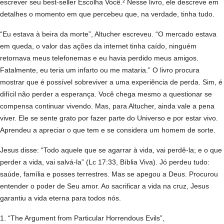
escrever seu best-seller Escolha Você.² Nesse livro, ele descreve em
detalhes o momento em que percebeu que, na verdade, tinha tudo.
“Eu estava à beira da morte”, Altucher escreveu. “O mercado estava
em queda, o valor das ações da internet tinha caído, ninguém
retornava meus telefonemas e eu havia perdido meus amigos.
Fatalmente, eu teria um infarto ou me mataria.” O livro procura
mostrar que é possível sobreviver a uma experiência de perda. Sim, é
difícil não perder a esperança. Você chega mesmo a questionar se
compensa continuar vivendo. Mas, para Altucher, ainda vale a pena
viver. Ele se sente grato por fazer parte do Universo e por estar vivo.
Aprendeu a apreciar o que tem e se considera um homem de sorte.
Jesus disse: “Todo aquele que se agarrar à vida, vai perdê-la; e o que
perder a vida, vai salvá-la” (Lc 17:33, Bíblia Viva). Jó perdeu tudo:
saúde, família e posses terrestres. Mas se apegou a Deus. Procurou
entender o poder de Seu amor. Ao sacrificar a vida na cruz, Jesus
garantiu a vida eterna para todos nós.
1. “The Argument from Particular Horrendous Evils”,