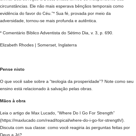
circunstâncias. Ele não mais esperava bênçãos temporais como
evidência do favor do Céu.”* Sua fé, provada por meio da
adversidade, tornou-se mais profunda e autêntica.
* Comentário Bíblico Adventista do Sétimo Dia, v. 3, p. 690.
Elizabeth Rhodes | Somerset, Inglaterra
Pense nisto
O que você sabe sobre a “teologia da prosperidade”? Note como seu
ensino está relacionado à salvação pelas obras.
Mãos à obra
Leia o artigo de Max Lucado, “Where Do I Go For Strength”
(https://maxlucado.com/read/topical/where-do-i-go-for-strength/).
Discuta com sua classe: como você reagiria às perguntas feitas por
Deus a Jó?