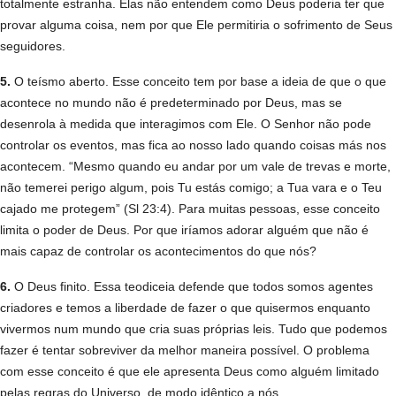
totalmente estranha. Elas não entendem como Deus poderia ter que
provar alguma coisa, nem por que Ele permitiria o sofrimento de Seus
seguidores.
5.
O teísmo aberto. Esse conceito tem por base a ideia de que o que
acontece no mundo não é predeterminado por Deus, mas se
desenrola à medida que interagimos com Ele. O Senhor não pode
controlar os eventos, mas fica ao nosso lado quando coisas más nos
acontecem. “Mesmo quando eu andar por um vale de trevas e morte,
não temerei perigo algum, pois Tu estás comigo; a Tua vara e o Teu
cajado me protegem” (Sl 23:4). Para muitas pessoas, esse conceito
limita o poder de Deus. Por que iríamos adorar alguém que não é
mais capaz de controlar os acontecimentos do que nós?
6.
O Deus finito. Essa teodiceia defende que todos somos agentes
criadores e temos a liberdade de fazer o que quisermos enquanto
vivermos num mundo que cria suas próprias leis. Tudo que podemos
fazer é tentar sobreviver da melhor maneira possível. O problema
com esse conceito é que ele apresenta Deus como alguém limitado
pelas regras do Universo, de modo idêntico a nós.