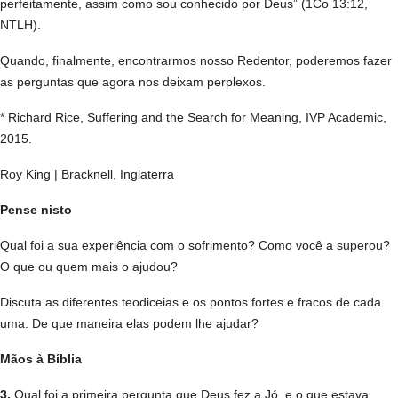
perfeitamente, assim como sou conhecido por Deus” (1Co 13:12,
NTLH).
Quando, finalmente, encontrarmos nosso Redentor, poderemos fazer
as perguntas que agora nos deixam perplexos.
* Richard Rice, Suffering and the Search for Meaning, IVP Academic,
2015.
Roy King | Bracknell, Inglaterra
Pense nisto
Qual foi a sua experiência com o sofrimento? Como você a superou?
O que ou quem mais o ajudou?
Discuta as diferentes teodiceias e os pontos fortes e fracos de cada
uma. De que maneira elas podem lhe ajudar?
Mãos à Bíblia
3.
Qual foi a primeira pergunta que Deus fez a Jó, e o que estava