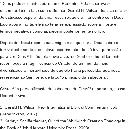
“Deus pode ser tanto Juiz quanto Redentor.”¹ Jó esperava se
encontrar face a face com o Senhor. Gerald H. Wilson destaca que, se
Jó estivesse esperando uma ressurreição e um encontro com Deus
logo após a morte, ele não teria se expressado sobre a morte em
termos negativos como aparecem posteriormente no livro.
Depois de discutir com seus amigos e se queixar a Deus sobre o
terrível sofrimento que estava experimentando, Jó teve permissão
para ver Deus.² Então, ele ouviu a voz do Senhor e humildemente
reconheceu a magnificência do Criador de um mundo mais
diversificado e maravilhoso do que ele havia percebido. Sua nova
reverência ao Senhor é, de fato, “o princípio da sabedoria”.
Cristo é “a personificação da sabedoria de Deus”³ e, portanto, nosso
Redentor vivo.
1. Gerald H. Wilson, New International Biblical Commentary: Job
(Hendrickson, 2007).
2. Kathryn Schifferdecker, Out of the Whirlwind: Creation Theology in
the Book of Job (Harvard University Press, 2008).