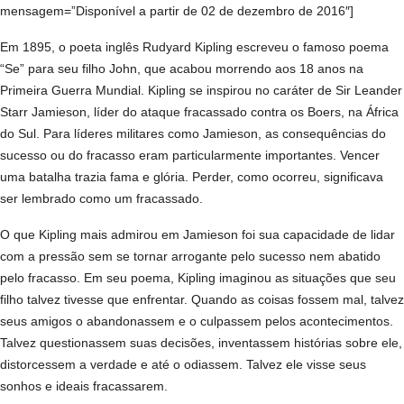
mensagem=”Disponível a partir de 02 de dezembro de 2016″]
Em 1895, o poeta inglês Rudyard Kipling escreveu o famoso poema
“Se” para seu filho John, que acabou morrendo aos 18 anos na
Primeira Guerra Mundial. Kipling se inspirou no caráter de Sir Leander
Starr Jamieson, líder do ataque fracassado contra os Boers, na África
do Sul. Para líderes militares como Jamieson, as consequências do
sucesso ou do fracasso eram particularmente importantes. Vencer
uma batalha trazia fama e glória. Perder, como ocorreu, significava
ser lembrado como um fracassado.
O que Kipling mais admirou em Jamieson foi sua capacidade de lidar
com a pressão sem se tornar arrogante pelo sucesso nem abatido
pelo fracasso. Em seu poema, Kipling imaginou as situações que seu
filho talvez tivesse que enfrentar. Quando as coisas fossem mal, talvez
seus amigos o abandonassem e o culpassem pelos acontecimentos.
Talvez questionassem suas decisões, inventassem histórias sobre ele,
distorcessem a verdade e até o odiassem. Talvez ele visse seus
sonhos e ideais fracassarem.