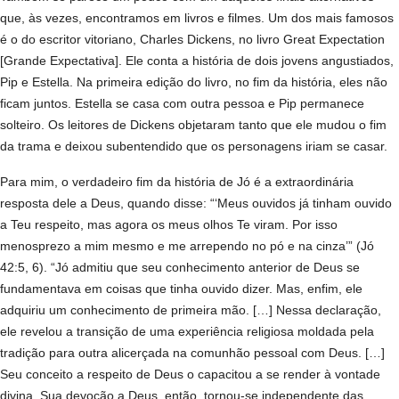
que, às vezes, encontramos em livros e filmes. Um dos mais famosos
é o do escritor vitoriano, Charles Dickens, no livro Great Expectation
[Grande Expectativa]. Ele conta a história de dois jovens angustiados,
Pip e Estella. Na primeira edição do livro, no fim da história, eles não
ficam juntos. Estella se casa com outra pessoa e Pip permanece
solteiro. Os leitores de Dickens objetaram tanto que ele mudou o fim
da trama e deixou subentendido que os personagens iriam se casar.
Para mim, o verdadeiro fim da história de Jó é a extraordinária
resposta dele a Deus, quando disse: “‘Meus ouvidos já tinham ouvido
a Teu respeito, mas agora os meus olhos Te viram. Por isso
menosprezo a mim mesmo e me arrependo no pó e na cinza’” (Jó
42:5, 6). “Jó admitiu que seu conhecimento anterior de Deus se
fundamentava em coisas que tinha ouvido dizer. Mas, enfim, ele
adquiriu um conhecimento de primeira mão. […] Nessa declaração,
ele revelou a transição de uma experiência religiosa moldada pela
tradição para outra alicerçada na comunhão pessoal com Deus. […]
Seu conceito a respeito de Deus o capacitou a se render à vontade
divina. Sua devoção a Deus, então, tornou-se independente das