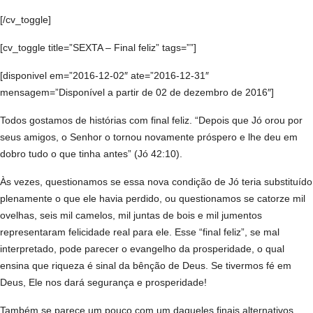
[/cv_toggle]
[cv_toggle title=”SEXTA – Final feliz” tags=””]
[disponivel em=”2016-12-02″ ate=”2016-12-31″
mensagem=”Disponível a partir de 02 de dezembro de 2016″]
Todos gostamos de histórias com final feliz. “Depois que Jó orou por
seus amigos, o Senhor o tornou novamente próspero e lhe deu em
dobro tudo o que tinha antes” (Jó 42:10).
Às vezes, questionamos se essa nova condição de Jó teria substituído
plenamente o que ele havia perdido, ou questionamos se catorze mil
ovelhas, seis mil camelos, mil juntas de bois e mil jumentos
representaram felicidade real para ele. Esse “final feliz”, se mal
interpretado, pode parecer o evangelho da prosperidade, o qual
ensina que riqueza é sinal da bênção de Deus. Se tivermos fé em
Deus, Ele nos dará segurança e prosperidade!
Também se parece um pouco com um daqueles finais alternativos