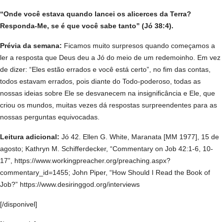
“Onde você estava quando lancei os alicerces da Terra?
Responda-Me, se é que você sabe tanto” (Jó 38:4).
Prévia da semana:
Ficamos muito surpresos quando começamos a
ler a resposta que Deus deu a Jó do meio de um redemoinho. Em vez
de dizer: “Eles estão errados e você está certo”, no fim das contas,
todos estavam errados, pois diante do Todo-poderoso, todas as
nossas ideias sobre Ele se desvanecem na insignificância e Ele, que
criou os mundos, muitas vezes dá respostas surpreendentes para as
nossas perguntas equivocadas.
Leitura adicional:
Jó 42. Ellen G. White, Maranata [MM 1977], 15 de
agosto; Kathryn M. Schifferdecker, “Commentary on Job 42:1-6, 10-
17”, https://www.workingpreacher.org/preaching.aspx?
commentary_id=1455; John Piper, “How Should I Read the Book of
Job?” https://www.desiringgod.org/interviews
[/disponivel]