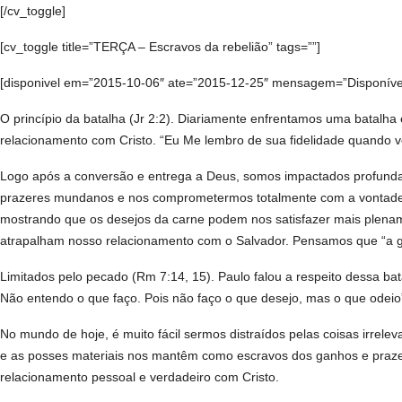
[/cv_toggle]
[cv_toggle title=”TERÇA – Escravos da rebelião” tags=””]
[disponivel em=”2015-10-06″ ate=”2015-12-25″ mensagem=”Disponível 
O princípio da batalha (Jr 2:2). Diariamente enfrentamos uma batalh
relacionamento com Cristo. “Eu Me lembro de sua fidelidade quando v
Logo após a conversão e entrega a Deus, somos impactados profunda
prazeres mundanos e nos comprometermos totalmente com a vontade d
mostrando que os desejos da carne podem nos satisfazer mais plenam
atrapalham nosso relacionamento com o Salvador. Pensamos que “a gra
Limitados pelo pecado (Rm 7:14, 15). Paulo falou a respeito dessa bat
Não entendo o que faço. Pois não faço o que desejo, mas o que odeio
No mundo de hoje, é muito fácil sermos distraídos pelas coisas irrel
e as posses materiais nos mantêm como escravos dos ganhos e prazer
relacionamento pessoal e verdadeiro com Cristo.