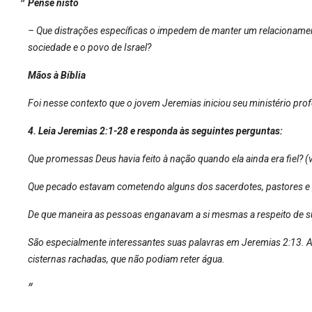
Pense nisto
– Que distrações específicas o impedem de manter um relacionament
sociedade e o povo de Israel?
Mãos à Bíblia
Foi nesse contexto que o jovem Jeremias iniciou seu ministério prof
4. Leia Jeremias 2:1-28 e responda às seguintes perguntas:
Que promessas Deus havia feito à nação quando ela ainda era fiel? (v.
Que pecado estavam cometendo alguns dos sacerdotes, pastores e p
De que maneira as pessoas enganavam a si mesmas a respeito de sua 
São especialmente interessantes suas palavras em Jeremias 2:13. 
cisternas rachadas, que não podiam reter água.