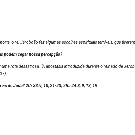
norte, o rei Jeroboão fez algumas escolhas espirituais terríveis, que tive
atas podem cegar nossa percepção?
ão numa rota desastrosa. “A apostasia introduzida durante o reinado de Jer
107).
eis de Judá? 2Cr 33:9, 10, 21-23; 2Rs 24:8, 9, 18, 19