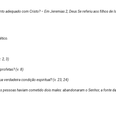
o adequado com Cristo? – Em Jeremias 2, Deus Se referiu aos filhos de I
ético.
 2, 3)
rofetas? (v. 8)
verdadeira condição espiritual? (v. 23, 24)
As pessoas haviam cometido dois males: abandonaram o Senhor, a fonte d