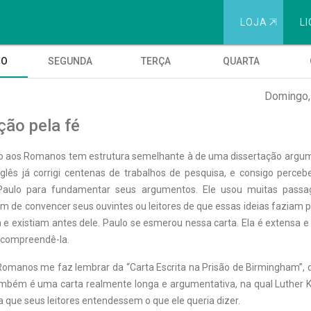
LOJA
⇱
LI
GO
SEGUNDA
TERÇA
QUARTA
Domingo,
ção pela fé
lo aos Romanos tem estrutura semelhante à de uma dissertação argu
nglês já corrigi centenas de trabalhos de pesquisa, e consigo perceb
 Paulo para fundamentar seus argumentos. Ele usou muitas passa
m de convencer seus ouvintes ou leitores de que essas ideias faziam p
ca e existiam antes dele. Paulo se esmerou nessa carta. Ela é extensa 
 compreendê-la.
Romanos me faz lembrar da “Carta Escrita na Prisão de Birmingham”, 
também é uma carta realmente longa e argumentativa, na qual Luther 
 que seus leitores entendessem o que ele queria dizer.