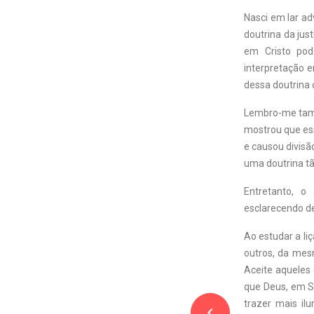
Nasci em lar ad
doutrina da jus
em Cristo pod
interpretação 
dessa doutrina
Lembro-me també
mostrou que es
e causou divisã
uma doutrina t
Entretanto, o
esclarecendo de
Ao estudar a li
outros, da mes
Aceite aqueles
que Deus, em Su
trazer mais il
navigate_before