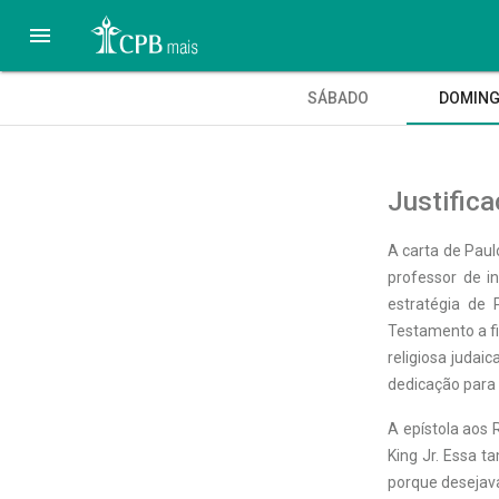

SÁBADO
DOMIN
Justifica
A carta de Pau
professor de i
estratégia de
Testamento a fi
religiosa judai
dedicação para
A epístola aos 
King Jr. Essa 
porque desejava