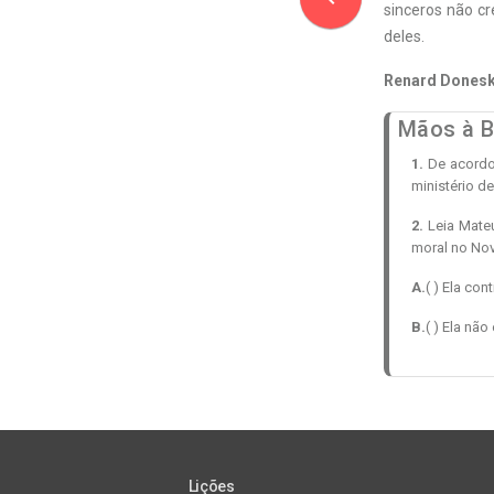
sinceros não cr
deles.
Renard Dones
Mãos à B
1.
De acordo 
ministério d
2.
Leia Mateu
moral no Nov
A.
( ) Ela co
B.
( ) Ela nã
Lições