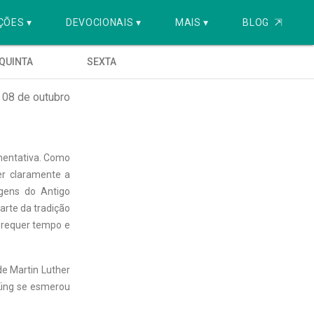
ÇÕES ▾
DEVOCIONAIS ▾
MAIS ▾
BLOG
⇱
QUINTA
SEXTA
 08 de outubro
mentativa. Como
er claramente a
gens do Antigo
arte da tradição
e requer tempo e
de Martin Luther
King se esmerou