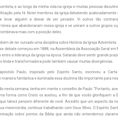
ventista, e ao longo da minha vida na igreja vi muitas pessoas discutir
tificação pela fé. Notei membros da igreja debatendo acaloradamente s
e levar alguém a deixar de ser pecador. Vi outros tão contrar
errônea que abandonaram nossa igreja e se uniram a outros grupos cuj
 combinava mais com a posição deles.
m de ter cursado uma disciplina sobre História da Igreja Adventista.
se debate começou em 1888, na Assembleia da Associação Geral em M
o entre a liderança da igreja na época. Satanás deve sentir grande pra
ão linda e transformadora pode também causar muitas divergências.
 apóstolo Paulo, inspirado pelo Espírito Santo, escreveu a Car
 maneira fantástica e iluminada essa doutrina tão importante para nos
ção nesta semana, tenha em mente o conselho de Paulo: “Portanto, ac
ma forma como Cristo os aceitou, a fim de que vocês glorifiquem a D
 que talvez pensem diferente de você. Acredito que um aspecto da nos
a misericórdia, continua trabalhando com Seus filhos. O Espírito San
uminação sobre pontos da Bíblia que ainda não entendemos claram