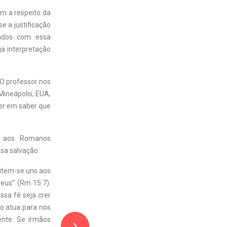
em a respeito da
e a justificação
iados com essa
a interpretação
 O professor nos
ineápolis, EUA,
zer em saber que
ta aos Romanos
sa salvação.
eitem-se uns aos
eus” (Rm 15:7).
sa fé seja crer
to atua para nos
ente. Se irmãos
navigate_next