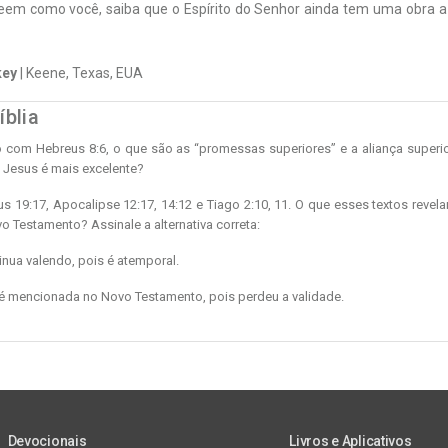
eem como você, saiba que o Espírito do Senhor ainda tem uma obra a 
key
| Keene, Texas, EUA
íblia
com Hebreus 8:6, o que são as “promessas superiores” e a aliança superio
e Jesus é mais excelente?
s 19:17, Apocalipse 12:17, 14:12 e Tiago 2:10, 11. O que esses textos revela
o Testamento? Assinale a alternativa correta:
ntinua valendo, pois é atemporal.
o é mencionada no Novo Testamento, pois perdeu a validade.
Devocionais
Livros e Aplicativos