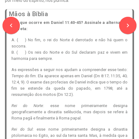
por meio do Espírito, nos purifica.
Mãos à Bíblia
6. O que ocorre em Daniel 11:40-45? Assinale a alternativa
navigate_before
navigate_next
correta:
A. (
) No fim, o rei do Norte é derrotado e não há quem o
socorra.
B. (
) Os reis do Norte e do Sul declaram paz e vivem em
harmonia para sempre.
As expressões a seguir nos ajudam a compreender esse texto:
Tempo do fim
. Ela aparece apenas em Daniel
(Dn 8:17; 11:35, 40;
12:4, 9).
O exame das profecias de Daniel indica que o tempo do
fim se estende da queda do papado, em 1798, até a
ressurreição dos mortos (Dn 12:2).
Rei do Norte
: esse nome primeiramente designa
geograficamente a dinastia selêucida, mas depois se refere à
Roma pagã e finalmente à Roma papal.
Rei do Sul
: esse nome primeiramente designa a dinastia
ptolomaica no Egito, ao sul da terra santa. Mas, à medida que a