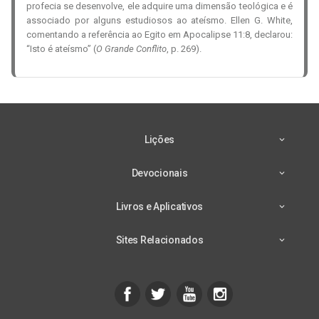
profecia se desenvolve, ele adquire uma dimensão teológica e é
associado por alguns estudiosos ao ateísmo. Ellen G. White,
comentando a referência ao Egito em Apocalipse 11:8, declarou:
“Isto é ateísmo” (
O Grande Conflito
, p. 269).
Lições
Devocionais
Livros e Aplicativos
Sites Relacionados