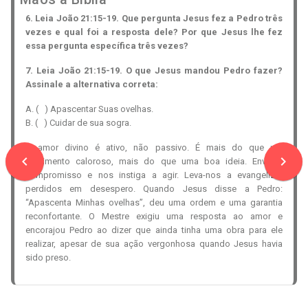
6. Leia João 21:15-19. Que pergunta Jesus fez a Pedro três
vezes e qual foi a resposta dele? Por que Jesus lhe fez
essa pergunta específica três vezes?
7. Leia João 21:15-19. O que Jesus mandou Pedro fazer?
Assinale a alternativa correta:
A. (
) Apascentar Suas ovelhas.
B. (
) Cuidar de sua sogra.
O amor divino é ativo, não passivo. É mais do que um
navigate_before
navigate_next
sentimento caloroso, mais do que uma boa ideia. Envolve
compromisso e nos instiga a agir. Leva-nos a evangelizar
perdidos em desespero. Quando Jesus disse a Pedro:
“Apascenta Minhas ovelhas”, deu uma ordem e uma garantia
reconfortante. O Mestre exigiu uma resposta ao amor e
encorajou Pedro ao dizer que ainda tinha uma obra para ele
realizar, apesar de sua ação vergonhosa quando Jesus havia
sido preso.