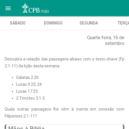

SÁBADO
DOMINGO
SEGUNDA
TERÇ
Quarta-feira, 16 de
setembro
Descubra a relação das passagens abaixo com o texto-chave (Fp
2:1-11) da lição desta semana:
Gálatas 2:20
Lucas 9:23, 24
Lucas 17:33
2 Timóteo 3:1-5
Quais outras passagens lhe vêm à mente em conexão com
Filipenses 2:1-11?
Mãos à Bíblia