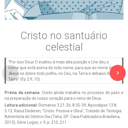
Cristo no santuário
celestial
“Por isso Deus O exaltou à mais alta posição e Lhe deu o
nome que está acima de todo nome, para que ao nome de
navigate_before
navigate_next
Jesus se dobre todo joelho, no Céu, na Terra e debaixo da
Terra” (Fp 2:9, 10).
Prévia da semana:
Cristo ainda trabalha no processo do juízo e
na preparação do nosso coração para o reino de Deus.
Leitura adicional:
Romanos 3:21-26; 8:35-39; Apocalipse 13:8;
5:12. Raoul Dederen, “Cristo: Pessoa e Obra”, Tratado de Teologia
Adventista do Sétimo Dia (Tatuí, SP: Casa Publicadora Brasileira,
2013), Série Logos, v. 9, p. 210, 211