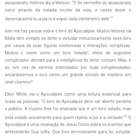
assassinato, Holmes diz a Watson: “O fio vermelho do assassinato
corre através da meada incolor da vida, e nosso dever é
1
desemaranhá-lo, isolá-lo e expor cada centímetro dele.”
Isso me faz pensar sobre o livro do Apocalipse. Muitos leitores da
Bíblia têm evitado se deter e estudar minuciosamente esse livro
por causa de suas figuras misteriosas e interações complexas.
Muitos o veem como um livro “selado”, cheio de segredos
complicados demais para a inteligência do leitor comum. Mas, e
se, em vez de sermos intimidados por suas complexidades,
encarássemos o livro como um grande enredo de mistério em
nível cósmico?
Ellen White via o Apocalipse como uma leitura essencial para
todas as pessoas: “O livro do Apocalipse deve ser aberto perante
o público. A muitos lhes foi ensinado que é um livro selado; mas
2
está selado unicamente para quem rejeita a luz e a verdade.”
O
Apocalipse é uma revelação de Jesus Cristo sobre os eventos que
antecederão Sua volta. Que livro emocionante para ler, estudar,