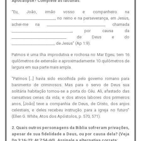
Apocalipse? Complete as lacunas:
“Eu, João, irmão vosso e companheiro na
_______________________
, no reino e na perseverança, em Jesus,
achei-me na
_______________________________
chamada
________________________________
, por causa da
_____________________________
de Deus e do
_______________________
de Jesus” (Ap 1:9).
Patmos é uma ilha improdutiva e rochosa no Mar Egeu; tem 16
quilômetros de extensão e aproximadamente 10 quilômetros de
largura em sua parte mais ampla.
“Patmos [...] havia sido escolhida pelo governo romano para
banimento de criminosos. Mas para o servo de Deus sua
solitária habitação tornou-se a porta do Céu. Ali, afastado das
cansativas cenas da vida, e dos ativos labores dos primeiros
anos, [João] teve a companhia de Deus, de Cristo, dos anjos
celestiais, e deles recebeu instrução para a igreja no futuro”
(Ellen G. White, Atos dos Apóstolos, p. 570, 571).
2. Quais outros personagens da Bíblia sofreram privações,
apesar de sua fidelidade a Deus, ou por causa dela? (Veja
Dn 3:16-23; At 7:54-60). Assinale a alternativa correta: