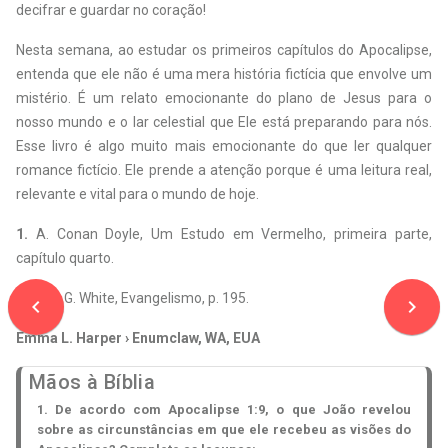
decifrar e guardar no coração!
Nesta semana, ao estudar os primeiros capítulos do Apocalipse,
entenda que ele não é uma mera história fictícia que envolve um
mistério. É um relato emocionante do plano de Jesus para o
nosso mundo e o lar celestial que Ele está preparando para nós.
Esse livro é algo muito mais emocionante do que ler qualquer
romance fictício. Ele prende a atenção porque é uma leitura real,
relevante e vital para o mundo de hoje.
1.
A. Conan Doyle, Um Estudo em Vermelho, primeira parte,
capítulo quarto.
2.
Ellen G. White, Evangelismo, p. 195.
navigate_before
navigate_next
Emma L. Harper › Enumclaw, WA, EUA
Mãos à Bíblia
1. De acordo com Apocalipse 1:9, o que João revelou
sobre as circunstâncias em que ele recebeu as visões do