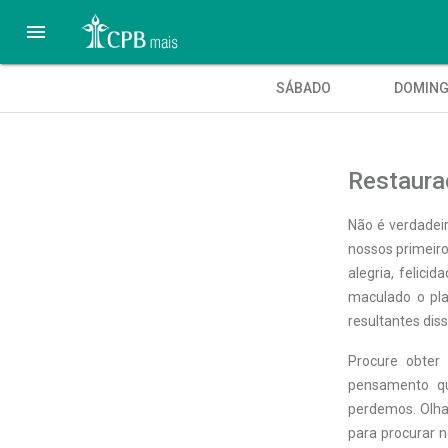

SÁBADO
DOMIN
Restaura
Não é verdadei
nossos primeiro
alegria, felici
maculado o pla
resultantes dis
Procure obter
pensamento q
perdemos. Olha
para procurar 