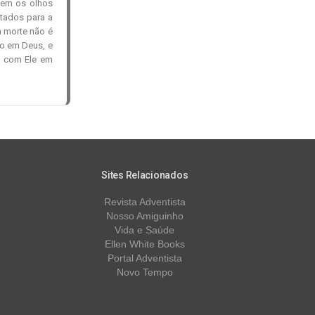
hem os olhos
tados para a
 a morte não é
to em Deus, e
s com Ele em
Sites Relacionados
Revista Adventista
Nosso Amiguinho
Vida e Saúde
Ellen White Books
Portal Adventista
Novo Tempo