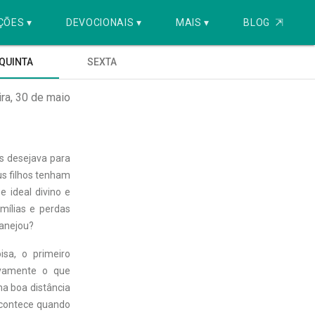
ÇÕES ▾
DEVOCIONAIS ▾
MAIS ▾
BLOG
⇱
QUINTA
SEXTA
ira, 30 de maio
s desejava para
us filhos tenham
e ideal divino e
mílias e perdas
lanejou?
sa, o primeiro
vamente o que
a boa distância
acontece quando