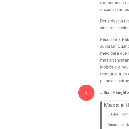
rompemos o rel
encontrávamos 
Deus deseja re
sincero e espíri
Pesquise a Pal
suportar. Quan
meio para que h
mas alcançaram 
Moisés e o pov
restaurar tudo
pleno de instru
navigate_before
Jillian Haughto
Mãos à B
5. Leia 1 Co
Quem, tend