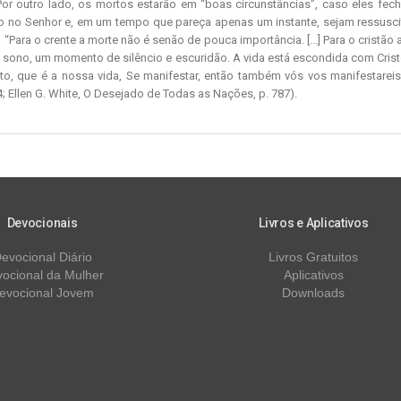
or outro lado, os mortos estarão em “boas circunstâncias”, caso eles fec
 no Senhor e, em um tempo que pareça apenas um instante, sejam ressusci
 “Para o crente a morte não é senão de pouca importância. [...] Para o cristão
sono, um momento de silêncio e escuridão. A vida está escondida com Cris
sto, que é a nossa vida, Se manifestar, então também vós vos manifestarei
3:4; Ellen G. White, O Desejado de Todas as Nações, p. 787).
Devocionais
Livros e Aplicativos
evocional Diário
Livros Gratuitos
ocional da Mulher
Aplicativos
evocional Jovem
Downloads