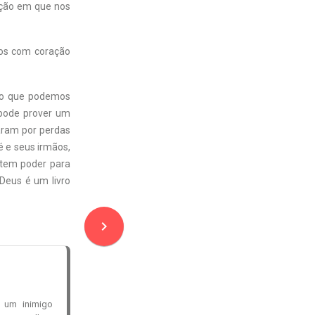
ação em que nos
mos com coração
 do que podemos
 pode prover um
saram por perdas
é e seus irmãos,
 tem poder para
Deus é um livro
navigate_next
 um inimigo