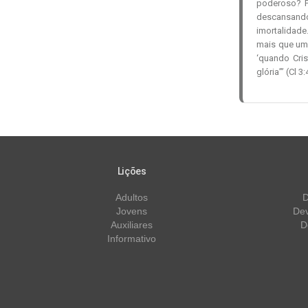
poderoso? P
descansando
imortalidade.
mais que um 
‘quando Cri
glória’” (Cl 
Lições
Adultos
D
Jovens
Dev
Auxiliares
D
Informativo