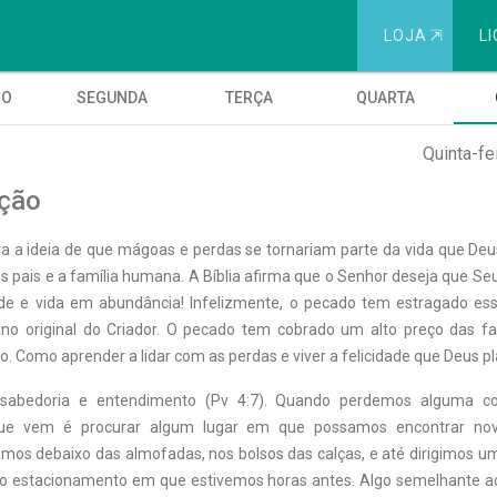
LOJA
⇱
LI
GO
SEGUNDA
TERÇA
QUARTA
Quinta-fe
ção
ra a ideia de que mágoas e perdas se tornariam parte da vida que Deu
s pais e a família humana. A Bíblia afirma que o Senhor deseja que Se
dade e vida em abundância! Infelizmente, o pecado tem estragado ess
no original do Criador. O pecado tem cobrado um alto preço das fa
so. Como aprender a lidar com as perdas e viver a felicidade que Deus p
 sabedoria e entendimento (Pv 4:7). Quando perdemos alguma coi
ue vem é procurar algum lugar em que possamos encontrar no
mos debaixo das almofadas, nos bolsos das calças, e até dirigimos um
no estacionamento em que estivemos horas antes. Algo semelhante 