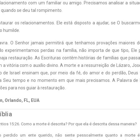
acionamento com um familiar ou amigo. Precisamos analisar a situ
quando se deu tal rompimento.
staurar os relacionamentos. Ele está disposto a ajudar, se O buscar
to humilde.
avra. O Senhor jamais permitirá que tenhamos provações maiores
do experimentamos perdas na família, não importa de que tipo, Ele
aja restauração. As Escrituras contêm histórias de famílias que pas
a vitória com o auxílio divino. A morte e a ressurreição de Lázaro, Jos
o de Israel ensinam que, por meio da fé, do amor e do perdão, Deus
 a Seu tempo e no momento em que mais precisamos. A Palavra de 
ções para nos guiar à restauração.
n, Orlando, FL, EUA
íblia
ríntios 15:26. Como a morte é descrita? Por que ela é descrita dessa maneira?
o perdido um ente querido, não sente pessoalmente quanto a morte é