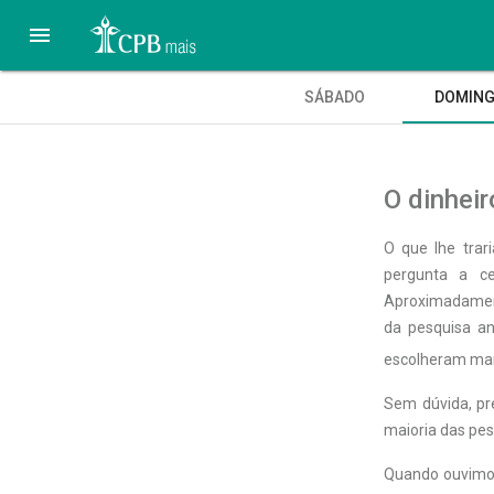

SÁBADO
DOMIN
O dinheir
O que lhe trar
pergunta a ce
Aproximadament
da pesquisa an
escolheram mai
Sem dúvida, pr
maioria das pes
Quando ouvimos