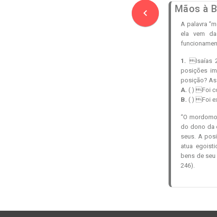
Mãos à B
navigate_before
A palavra “
ela vem da
funcionament
1.
Isaías 2
posições im
posição? Ass
A.
( ) Foi c
B.
( ) Foi 
“O mordomo 
do dono da c
seus. A pos
atua egoist
bens de seu s
246).