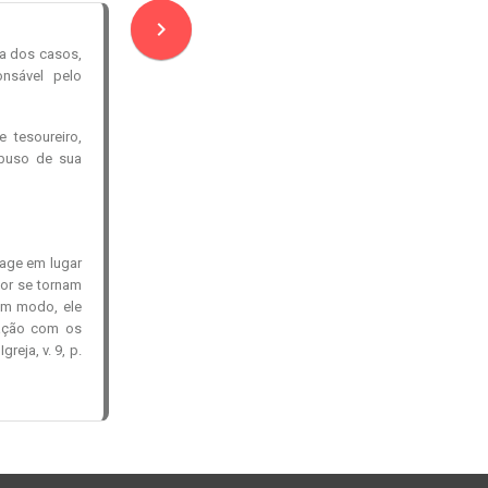
navigate_next
a dos casos,
nsável pelo
 tesoureiro,
abuso de sua
age em lugar
hor se tornam
um modo, ele
iação com os
reja, v. 9, p.