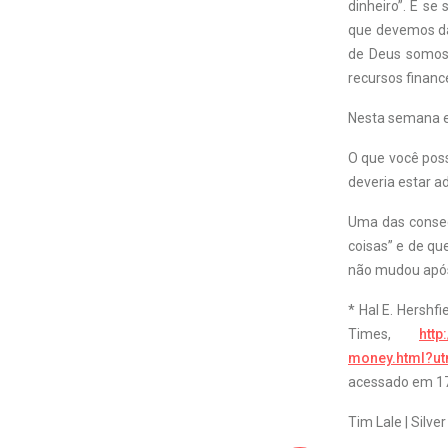
dinheiro”. E s
que devemos da
de Deus somos 
recursos finance
Nesta semana e
O que você pos
deveria estar a
Uma das conseq
coisas” e de q
não mudou após
* Hal E. Hersh
Times,
http
money.html?u
acessado em 17
Tim Lale | Silve