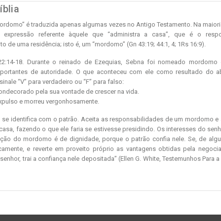
íblia
mordomo” é traduzida apenas algumas vezes no Antigo Testamento. Na maiori
 expressão referente àquele que “administra a casa”, que é o respo
o de uma residência; isto é, um “mordomo” (Gn 43:19; 44:1, 4; 1Rs 16:9).
2:14-18. Durante o reinado de Ezequias, Sebna foi nomeado mordomo e
portantes de autoridade. O que aconteceu com ele como resultado do 
inale “V” para verdadeiro ou “F” para falso:
ondecorado pela sua vontade de crescer na vida.
expulso e morreu vergonhosamente.
se identifica com o patrão. Aceita as responsabilidades de um mordomo e 
asa, fazendo o que ele faria se estivesse presidindo. Os interesses do sen
ição do mordomo é de dignidade, porque o patrão confia nele. Se, de alg
icamente, e reverte em proveito próprio as vantagens obtidas pela negoc
enhor, trai a confiança nele depositada” (Ellen G. White, Testemunhos Para a Ig