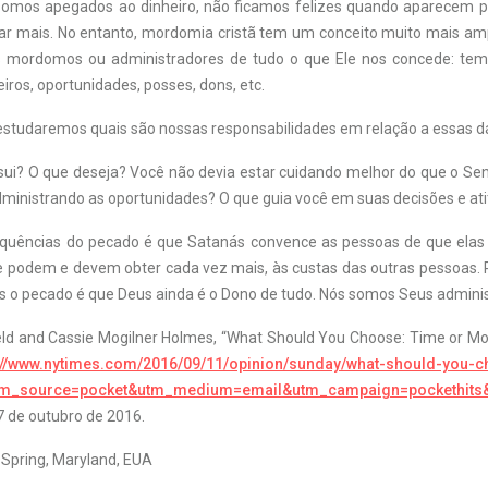
e somos apegados ao dinheiro, não ficamos felizes quando aparecem 
r mais. No entanto, mordomia cristã tem um conceito muito mais amp
mordomos ou administradores de tudo o que Ele nos concede: tem
iros, oportunidades, posses, dons, etc.
studaremos quais são nossas responsabilidades em relação a essas dá
sui? O que deseja? Você não devia estar cuidando melhor do que o Sen
dministrando as oportunidades? O que guia você em suas decisões e at
uências do pecado é que Satanás convence as pessoas de que elas
ue podem e devem obter cada vez mais, às custas das outras pessoas. 
 o pecado é que Deus ainda é o Dono de tudo. Nós somos Seus adminis
field and Cassie Mogilner Holmes, “What Should You Choose: Time or M
://www.nytimes.com/2016/09/11/opinion/sunday/what-should-you-c
tm_source=pocket&utm_medium=email&utm_campaign=pockethits
 de outubro de 2016.
r Spring, Maryland, EUA