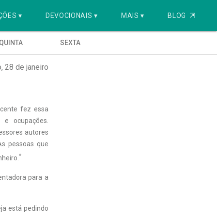
ÇÕES ▾
DEVOCIONAIS ▾
MAIS ▾
BLOG
⇱
QUINTA
SEXTA
 28 de janeiro
ecente fez essa
s e ocupações.
essores autores
 As pessoas que
*
heiro.
entadora para a
ja está pedindo