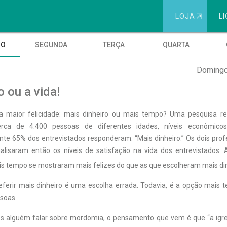
LOJA
⇱
LI
GO
SEGUNDA
TERÇA
QUARTA
Domingo,
o ou a vida!
ia maior felicidade: mais dinheiro ou mais tempo? Uma pesquisa r
rca de 4.400 pessoas de diferentes idades, níveis econômico
e 65% dos entrevistados responderam: “Mais dinheiro.” Os dois prof
alisaram então os níveis de satisfação na vida dos entrevistados.
s tempo se mostraram mais felizes do que as que escolheram mais din
eferir mais dinheiro é uma escolha errada. Todavia, é a opção mais t
soas.
 alguém falar sobre mordomia, o pensamento que vem é que “a igre