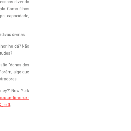
pessoas dizendo
lo. Como filhos
po, capacidade,
divas divinas.
hor lhe dá? Não
itudes?
 são “donas das
Porém, algo que
tradores.
oney?” New York
hoose-time-or-
&_r=0
,