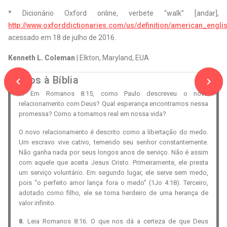
* Dicionário Oxford online, verbete “walk” [andar],
http://www.oxforddictionaries.com/us/definition/american_engli
acessado em 18 de julho de 2016.
Kenneth L. Coleman
| Elkton, Maryland, EUA
Mãos à Bíblia
navigate_before
navigate_next
7.
Em Romanos 8:15, como Paulo descreveu o novo
relacionamento com Deus? Qual esperança encontramos nessa
promessa? Como a tornamos real em nossa vida?
O novo relacionamento é descrito como a libertação do medo.
Um escravo vive cativo, temendo seu senhor constantemente.
Não ganha nada por seus longos anos de serviço. Não é assim
com aquele que aceita Jesus Cristo. Primeiramente, ele presta
um serviço voluntário. Em segundo lugar, ele serve sem medo,
pois “o perfeito amor lança fora o medo” (1Jo 4:18). Terceiro,
adotado como filho, ele se torna herdeiro de uma herança de
valor infinito.
8.
Leia Romanos 8:16. O que nos dá a certeza de que Deus