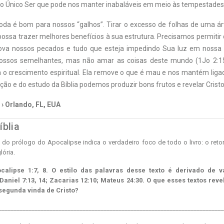
é o Único Ser que pode nos manter inabaláveis em meio às tempestades 
da é bom para nossos “galhos”. Tirar o excesso de folhas de uma ár
 possa trazer melhores benefícios à sua estrutura. Precisamos permitir q
mova nossos pecados e tudo que esteja impedindo Sua luz em nossa 
ossos semelhantes, mas não amar as coisas deste mundo (1Jo 2:15
 o crescimento espiritual. Ela remove o que é mau e nos mantém liga
ção e do estudo da Bíblia podemos produzir bons frutos e revelar Crist
 › Orlando, FL, EUA
íblia
do prólogo do Apocalipse indica o verdadeiro foco de todo o livro: o ret
lória.
ocalipse 1:7, 8. O estilo das palavras desse texto é derivado de vá
 Daniel 7:13, 14; Zacarias 12:10; Mateus 24:30. O que esses textos rev
segunda vinda de Cristo?
___________________________________________________________________________