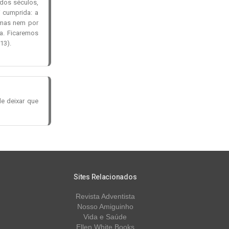
dos séculos,
 cumprida: a
 mas nem por
a. Ficaremos
913).
e deixar que
Sites Relacionados
Revista Adventista
Nosso Amiguinho
Vida e Saúde
Ellen White Books