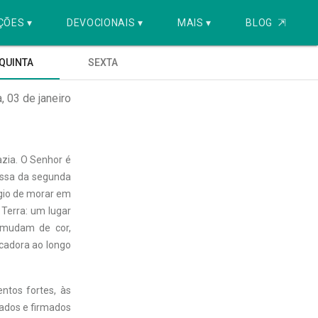
ÇÕES ▾
DEVOCIONAIS ▾
MAIS ▾
BLOG
⇱
QUINTA
SEXTA
a, 03 de janeiro
azia. O Senhor é
essa da segunda
égio de morar em
 Terra: um lugar
 mudam de cor,
adora ao longo
ntos fortes, às
ados e firmados