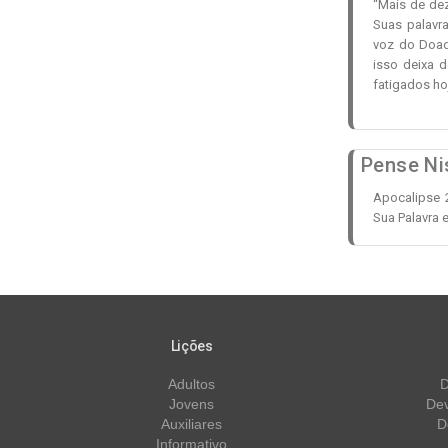
“Mais de de
Suas palavr
voz do Doad
isso deixa 
fatigados hoj
Pense Ni
Apocalipse 
Sua Palavra 
Lições
Adultos
D
Jovens
Dev
Auxiliares
D
Informativo