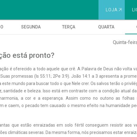
LOJA
⇱
LI
GO
SEGUNDA
TERÇA
QUARTA
Quinta-feir
ção está pronto?
ação é oferecido a todo aquele que crê. A Palavra de Deus não volta v
r Suas promessas (Is 55:11; 2Pe 3:9). João 14:1 a 3 apresenta a prom
 a este mundo para buscar todo o que Nele crer. Os salvos terão o privil
, santidade e beleza. Isso está em contraste com a condição atual da
harmonia, a cor e a esperança. Assim como no outono as folhas
m e caem, o pecado tem causado o mesmo efeito na humanidade pec
ntas que estão enraizadas em solo fértil conseguem resistir aos ve
ções climáticas severas. Da mesma forma, nós precisamos estar enraiz