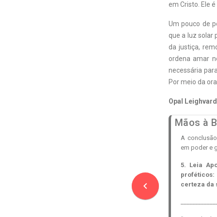
em Cristo. Ele 
Um pouco de po
que a luz solar
da justiça, re
ordena amar n
necessária para
Por meio da ora
Opal Leighvard
Mãos à B
A conclusão 
em poder e g
5. Leia Ap
proféticos:
navigate_before
certeza da 
____________