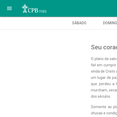

SÁBADO
DOMIN
Seu cora
O plano da salv
fiel em cumpri
vinda de Cristo
um lugar de paz
que perdeu a 
murcham, seca
dos séculos.
Somente as pla
chuvas e condi