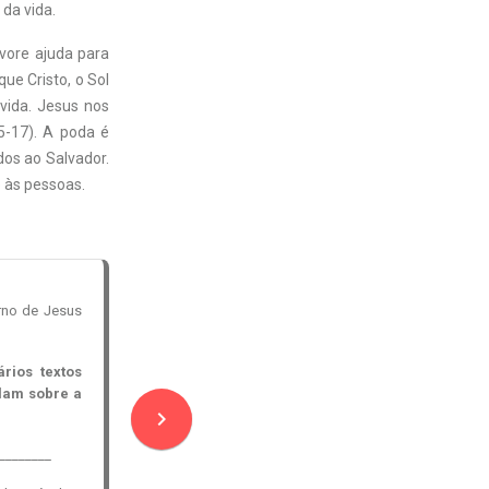
da vida.
vore ajuda para
ue Cristo, o Sol
vida. Jesus nos
-17). A poda é
dos ao Salvador.
o às pessoas.
orno de Jesus
rios textos
elam sobre a
navigate_next
________