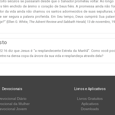
zoito séculos se passaram desde que o Salvador prometeu voltar. Ao longo 
as têm enchido de ânimo o coração de Seus fiéis. A promessa ainda não foi
or da vida ainda não chamou os santos adormecidos de suas sepulturas;
de ser segura a palavra proferida. Em Seu tempo, Deus cumprirá Sua palavr
e?” (Ellen G. White,
The Advent Review and Sabbath Herald, 13 de novembro
, 1
sto
22:16 diz que Jesus é “a resplandecente Estrela da Manhã”. Como você pod
entre na densa copa da árvore da sua vida e resplandeça através dela?
Devocionais
Livros e Aplicativos
evocional Diário
Livros Gratuitos
ocional da Mulher
Aplicativos
evocional Jovem
Downloads