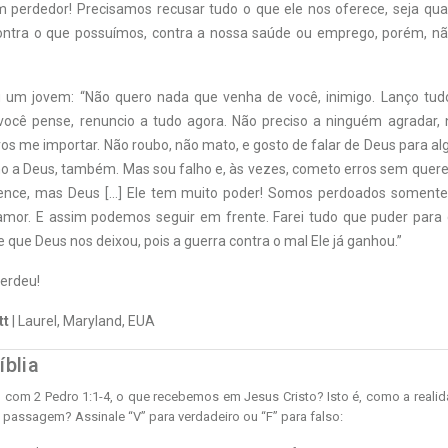
m perdedor! Precisamos recusar tudo o que ele nos oferece, seja qual 
ontra o que possuímos, contra a nossa saúde ou emprego, porém, 
um jovem: “Não quero nada que venha de você, inimigo. Lanço tudo
você pense, renuncio a tudo agora. Não preciso a ninguém agradar
ros me importar. Não roubo, não mato, e gosto de falar de Deus para a
o a Deus, também. Mas sou falho e, às vezes, cometo erros sem querer
nce, mas Deus […] Ele tem muito poder! Somos perdoados somente
 amor. E assim podemos seguir em frente. Farei tudo que puder para
 que Deus nos deixou, pois a guerra contra o mal Ele já ganhou.”
erdeu!
tt
| Laurel, Maryland, EUA
íblia
com 2 Pedro 1:1-4, o que recebemos em Jesus Cristo? Isto é, como a reali
a passagem? Assinale “V” para verdadeiro ou “F” para falso: