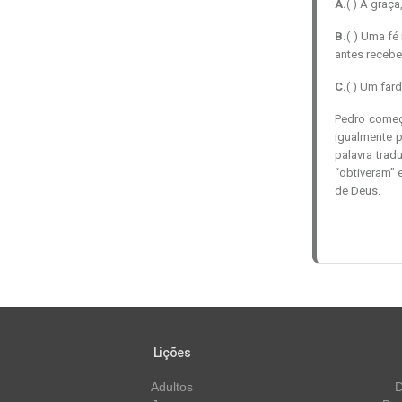
A.
( ) A graç
B.
( ) Uma fé
antes recebe
C.
( ) Um fa
Pedro começ
igualmente p
palavra trad
“obtiveram”
de Deus.
Lições
Adultos
D