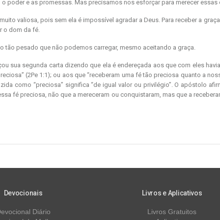
a, o poder e as promessas. Mas precisamos nos esforçar para merecer essas 
 muito valiosa, pois sem ela é impossível agradar a Deus. Para receber a graç
r o dom da fé.
rdo tão pesado que não podemos carregar, mesmo aceitando a graça.
ou sua segunda carta dizendo que ela é endereçada aos que com eles havia
reciosa” (2Pe 1:1); ou aos que “receberam uma fé tão preciosa quanto a nos
uzida como “preciosa” significa “de igual valor ou privilégio”. O apóstolo afi
 essa fé preciosa, não que a mereceram ou conquistaram, mas que a recebe
Devocionais
Livros e Aplicativos
evocional Diário
Livros Gratuitos