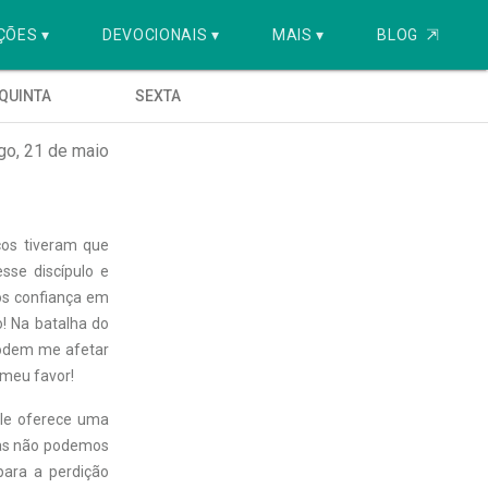
ÇÕES ▾
DEVOCIONAIS ▾
MAIS ▾
BLOG
⇱
QUINTA
SEXTA
o, 21 de maio
cos tiveram que
sse discípulo e
os confiança em
! Na batalha do
podem me afetar
 meu favor!
 Ele oferece uma
mas não podemos
para a perdição