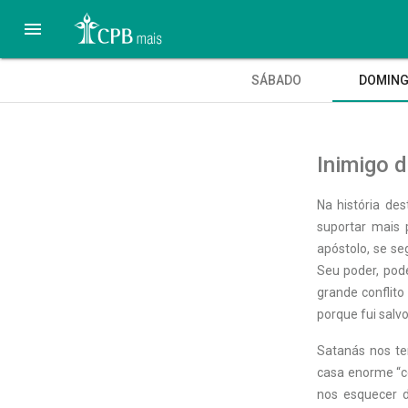

SÁBADO
DOMIN
Inimigo d
Na história de
suportar mais 
apóstolo, se s
Seu poder, pod
grande conflit
porque fui salv
Satanás nos te
casa enorme “c
nos esquecer d