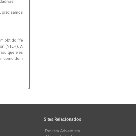
dádivas.
a, precisamos
m obtido “fé
sa” (NTLH). A
rmou que eles
ram como dom
Sites Relacionados
Revista Adventista