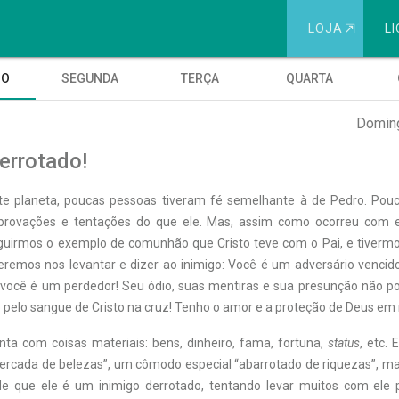
LOJA
⇱
LI
GO
SEGUNDA
TERÇA
QUARTA
Doming
errotado!
ste planeta, poucas pessoas tiveram fé semelhante à de Pedro. Pou
provações e tentações do que ele. Mas, assim como ocorreu com e
eguirmos o exemplo de comunhão que Cristo teve com o Pai, e tiverm
eremos nos levantar e dizer ao inimigo: Você é um adversário vencido
o você é um perdedor! Seu ódio, suas mentiras e sua presunção não 
o pelo sangue de Cristo na cruz! Tenho o amor e a proteção de Deus em
nta com coisas materiais: bens, dinheiro, fama, fortuna,
status
, etc.
ercada de belezas”, um cômodo especial “abarrotado de riquezas”, 
e que ele é um inimigo derrotado, tentando levar muitos com ele 