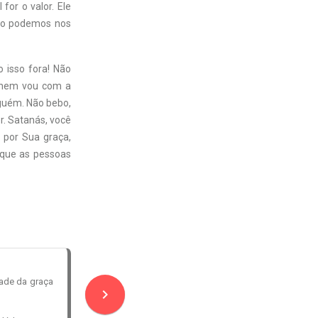
for o valor. Ele
não podemos nos
 isso fora! Não
, nem vou com a
lguém. Não bebo,
. Satanás, você
 por Sua graça,
 que as pessoas
dade da graça
navigate_next