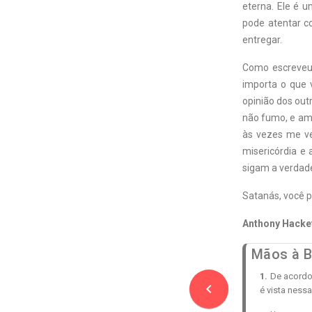
eterna. Ele é u
pode atentar c
entregar.
Como escreveu 
importa o que 
opinião dos out
não fumo, e am
às vezes me ve
misericórdia e
sigam a verdade
Satanás, você p
Anthony Hacke
Mãos à B
1.
De acordo 
navigate_before
é vista ness