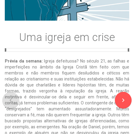
Uma igreja em crise
Prévia da semana:
Igreja defeituosa? No século 21, as falhas e
imperfeições no âmbito da Igreja Cristã têm feito com que
membros e não membros fiquem desiludidos e céticos em
relação ao cristianismo e suas instituições estabelecidas. Não há
dúvida de que charlatães e líderes hipócritas têm, de muitas
formas, trazido vergonha à reputação da igreja. A reação
instintiva é desvincular-se dela e seguir em frente, afinal de
navigate_before
navigate_next
contas, já temos problemas suficientes. O contingente de cristãos
“desigrejados” tem aumentado assustadoramente. Muitos
conservam a fé, mas não querem frequentar a igreja. Outros têm
buscado propostas alternativas de igrejas diferenciadas, como
por exemplo, as emergentes. Na oração de Daniel, porém, temos
o exemplo de alguém que não se desvinculou da igreja nem