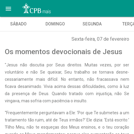

SÁBADO
DOMINGO
SEGUNDA
TERÇ
Sexta-feira, 07 de fevereiro
Os momentos devocionais de Jesus
"Jesus não discutia por Seus direitos. Muitas vezes, por ser
voluntário e não Se queixar, Seu trabalho se tornava des­ne­­­
cessariamente mais difícil. No entanto, não fracassava nem
ficava desanimado. Vivia acima dessas dificuldades, como à luz
da presença de Deus. Quando tratado com injustiça, não Se
vingava, mas sofria com paciência o insulto.
“Frequentemente perguntavam a Ele: ‘Por que Te submetes a um
tratamento tão ruim, até de Teus irmãos?’ Ele dizia: ‘Está escrito:’
‘Filho Meu, não te esqueças dos Meus ensinos, e o teu coração