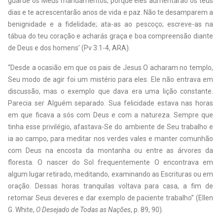
guarde os Meus mandamentos; porque eles aumentarão os teus
dias e te acrescentarão anos de vida e paz. Não te desamparem a
benignidade e a fidelidade; ata-as ao pescoço; escreve-as na
tábua do teu coração e acharás graça e boa compreensão diante
de Deus e dos homens’ (Pv 3:1-4, ARA).
“Desde a ocasião em que os pais de Jesus O acharam no templo,
Seu modo de agir foi um mistério para eles. Ele não entrava em
discussão, mas o exemplo que dava era uma lição constante.
Parecia ser Alguém separado. Sua felicidade estava nas horas
em que ficava a sós com Deus e com a natureza. Sempre que
tinha esse privilégio, afastava-Se do ambiente de Seu trabalho e
ia ao campo, para meditar nos verdes vales e manter comunhão
com Deus na encosta da montanha ou entre as árvores da
floresta. O nascer do Sol frequentemente O encontrava em
algum lugar retirado, meditando, examinando as Escrituras ou em
oração. Dessas horas tranquilas voltava para casa, a fim de
retomar Seus deveres e dar exemplo de paciente trabalho” (Ellen
G. White,
O Desejado de Todas as Nações
, p. 89, 90).