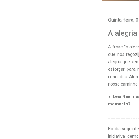
Quinta-feira,
A alegria
A frase “a ale
que nos regozi
alegria que ve
esforçar para 
concedeu. Além 
nosso caminho.
7. Leia Neemias
momento?
____________
No dia seguint
iniciativa dem