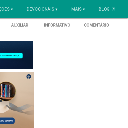
ÇÕES ▾
DEVOCIONAIS ▾
MAIS ▾
BLOG
⇱
AUXILIAR
INFORMATIVO
COMENTÁRIO