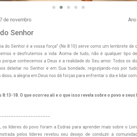
 07 de novembro
Ano 
 do Senhor
gria do Senhor é a vossa força” (Ne 8:10) serve como um lembrete de 
jemos e desfrutemos a vida. Acima de tudo, não é qualquer tipo de
m porque conhecemos a Deus e a realidade do Seu amor. Todos os d
nos deleitar no Senhor e em Sua bondade, ­regozijando-nos por tud
disso, a alegria em Deus nos dá forças para enfrentar o dia e lidar co
 8:13-18. O que ocorreu ali e o que isso revela sobre o povo e seus
_____________________
e, os líderes do povo foram a Esdras para aprender mais sobre o Livr
onstrada pelos líderes revelou seu desejo de conduzir a comunida