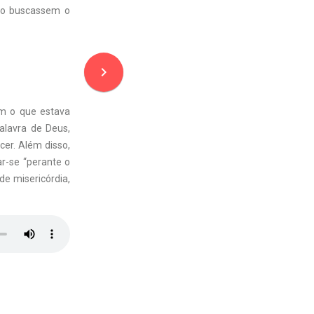
ão buscassem o
navigate_next
om o que estava
alavra de Deus,
er. Além disso,
ar-se “perante o
de misericórdia,