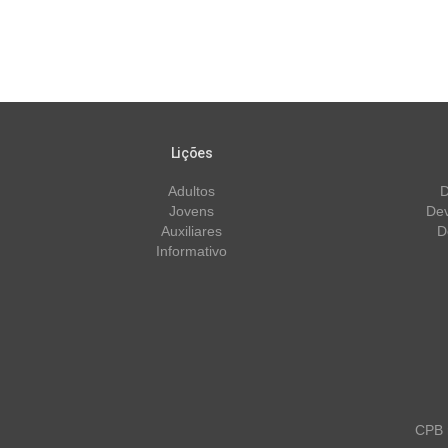
Lições
Adultos
D
Jovens
Dev
Auxiliares
D
Informativo
CPB m