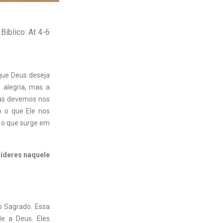
Bíblico: At 4-6
que Deus deseja
 alegria, mas a
ias devemos nos
o o que Ele nos
m o que surge em
 líderes naquele
o Sagrado. Essa
de a Deus. Eles