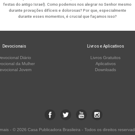
festas do antigo Israel). Como podemos nos alegrar no Senhor mesmo
durante provações difíceis e dolorosas? Por que, especialmente
durante esses momentos, é crucial que façamos isso?
Devocionais
Livros e Aplicativos
evocional Diário
Livros Gratuitos
ocional da Mulher
Aplicativos
evocional Jovem
Downloads
ais - © 2026 Casa Publicadora Brasileira - Todos os direitos reservad