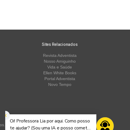
Sites Relacionados
Revista Adventista
Nosso Amiguinho
Vida e Saúde
Ellen White Books
Portal Adventista
Novo Tempo
os.