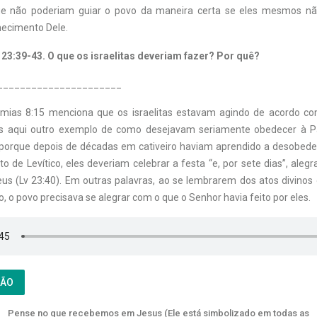
e não poderiam guiar o povo da maneira certa se eles mesmos n
hecimento Dele.
o 23:39-43. O que os israelitas deveriam fazer? Por quê?
______________________
mias 8:15 menciona que os israelitas estavam agindo de acordo c
os aqui outro exemplo de como desejavam seriamente obedecer à P
porque depois de décadas em cativeiro haviam aprendido a desobedec
o de Levítico, eles deveriam celebrar a festa “e, por sete dias”, alegr
us (Lv 23:40). Em outras palavras, ao se lembrarem dos atos divinos 
o, o povo precisava se alegrar com o que o Senhor havia feito por eles.
ÇÃO
Pense no que recebemos em Jesus (Ele está simbolizado em todas as