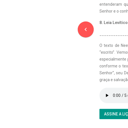
entenderam qu
Senhor e o con
8. Leia Levític
navigate_before
____________
O texto de Nee
“escrito”. Vem
especialmente 
conforme o text
Senhor”, seu De
graça e salvaçã
ASSINE A LI