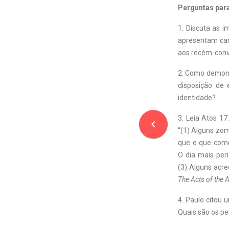
Perguntas par
1. Discuta as 
apresentam cand
aos recém-­conve
2. Como demons
disposição de
identidade?
3. Leia Atos 1
navigate_before
“(1) Alguns zom
que o que come
O dia mais per
(3) Alguns acre
The Acts of the 
4. Paulo citou 
Quais são os pe