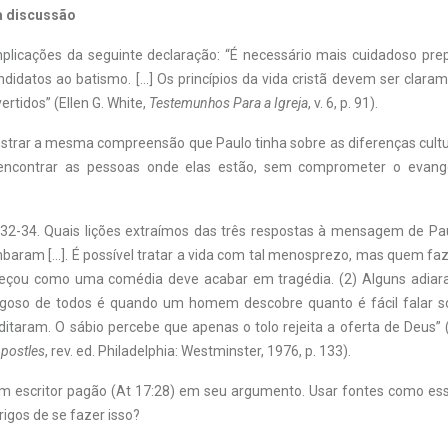
a discussão
implicações da seguinte declaração: “É necessário mais cuidadoso pre
idatos ao batismo. […] Os princípios da vida cristã devem ser clara
rtidos” (Ellen G. White,
Testemunhos Para a Igreja
, v. 6, p. 91).
trar a mesma compreensão que Paulo tinha sobre as diferenças cult
 encontrar as pessoas onde elas estão, sem comprometer o evang
7:32-34. Quais lições extraímos das três respostas à mensagem de P
baram [...]. É possível tratar a vida com tal menosprezo, mas quem faz
çou como uma comédia deve acabar em tragédia. (2) Alguns adiar
igoso de todos é quando um homem descobre quanto é fácil falar 
ditaram. O sábio percebe que apenas o tolo rejeita a oferta de Deus” (
Apostles
, rev. ed. Philadelphia: Westminster, 1976, p. 133).
um escritor pagão (At 17:28) em seu argumento. Usar fontes como ess
rigos de se fazer isso?