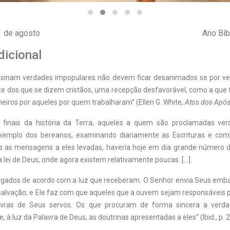
1 de agosto
Ano Bíb
dicional
nsinam verdades impopulares não devem ficar desanimados se por v
e dos que se dizem cristãos, uma recepção desfavorável, como a que f
iros por aqueles por quem trabalharam” (Ellen G. White,
Atos dos Após
 finais da história da Terra, aqueles a quem são proclamadas ver
xemplo dos bereanos, examinando diariamente as Escrituras e co
s as mensagens a eles levadas, haveria hoje em dia grande número d
a lei de Deus, onde agora existem relativamente poucas. […].
ulgados de acordo com a luz que receberam. O Senhor envia Seus emb
lvação; e Ele faz com que aqueles que a ouvem sejam responsáveis
avras de Seus servos. Os que procuram de forma sincera a verda
à luz da Palavra de Deus, as doutrinas apresentadas a eles” (Ibid., p. 2