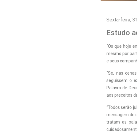
Sexta-feira, 3
Estudo a
“
O
s que hoje e
mesmo por part
e seus companhe
“Se, nas cenas
seguissem o e
Palavra de Deu
aos preceitos d
“Todos serão j
mensagem de sa
tratam as pal
cuidadosamente, 