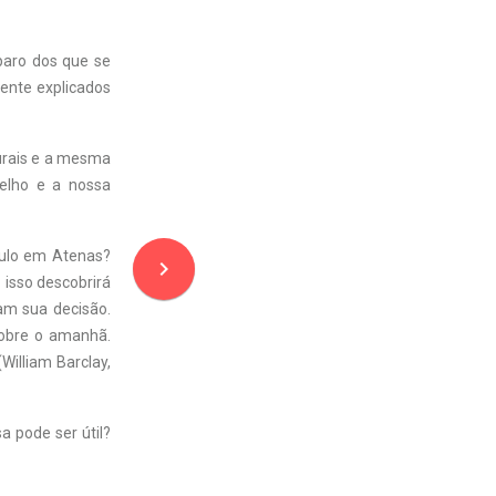
paro dos que se
mente explicados
urais e a mesma
elho e a nossa
aulo em Atenas?
navigate_next
 isso descobrirá
am sua decisão.
sobre o amanhã.
William Barclay,
a pode ser útil?