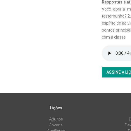
Respostas e at
Você abriria m
testemunho?
2
espírito de adi
pontos principai
com a classe.
ASSINE A LI
Lições
Adultos
D
Jovens
Dev
Auxiliares
D