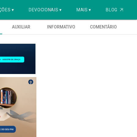
ÇÕES ▾
DEVOCIONAIS ▾
MAIS ▾
BLOG
⇱
AUXILIAR
INFORMATIVO
COMENTÁRIO