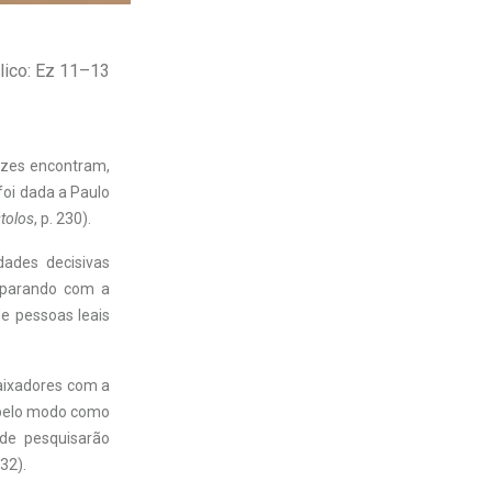
lico: Ez 11–13
ezes encontram,
oi dada a Paulo
tolos
, p. 230).
dades decisivas
mparando com a
e pessoas leais
aixadores com a
 pelo modo como
de pesquisarão
32).