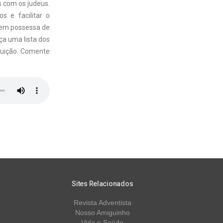
s com os judeus.
s e facilitar o
ovem possessa de
a uma lista dos
uição. Comente
Sites Relacionados
Revista Adventista
Nosso Amiguinho
Vida e Saúde