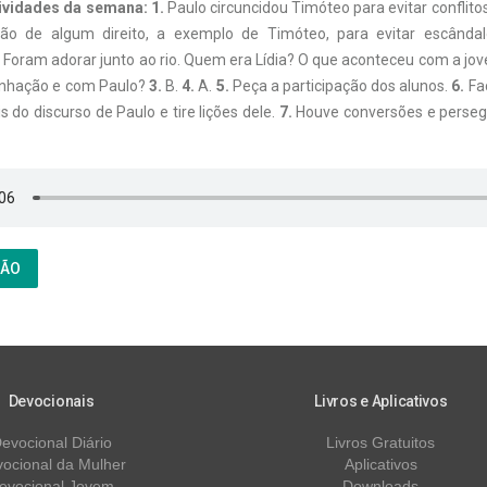
ividades da semana: 1.
Paulo circuncidou Timóteo para evitar conflito
ão de algum direito, a exemplo de Timóteo, para evitar escândalo
.
Foram adorar junto ao rio. Quem era Lídia? O que aconteceu com a j
vinhação e com Paulo?
3.
B.
4.
A.
5.
Peça a participação dos alunos.
6.
Faç
s do discurso de Paulo e tire lições dele.
7.
Houve conversões e perseg
ÇÃO
Devocionais
Livros e Aplicativos
evocional Diário
Livros Gratuitos
ocional da Mulher
Aplicativos
evocional Jovem
Downloads