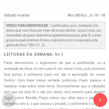
Sábado à tarde
Ano Bíblico: Jo 16–18
VERSO PARA MEMORIZAR:
“Justificados, pois, mediante a fé,
temos paz com Deus por meio de nosso Senhor Jesus Cristo; por
intermédio de quem obtivemos igualmente acesso, pela fé, a esta
graça na qual estamos firmes; e gloriamo-nos na esperança da
glória de Deus” (Rm 5:1, 2).
LEITURAS DA SEMANA:
Rm 5
Paulo demonstrou o argumento de que a justificação, ou a
aceitação de Deus, só vem pela fé em Jesus Cristo, pois somente
Sua justiça é suficiente para nos dar a aprovação do nosso
Senhor. Com base nessa verdade poderosa, Paulo passou a
explanar mais sobre esse tema. Demonstrando que a salvação
tem que ser pela fé e não por obras, nem mesmo para alguém
“justo” como Abraão, Paulo voltou seu olhar para o panorama
navigate_before
navigate_next
completo; isto é, o que causou o pecado, o sofrimento e a morte,