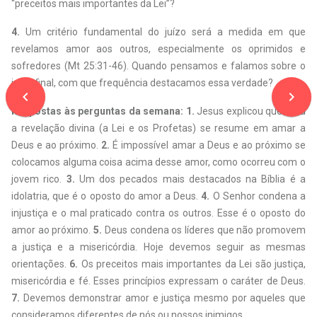
“preceitos mais importantes da Lei”?
4.
Um critério fundamental do juízo será a medida em que
revelamos amor aos outros, especialmente os oprimidos e
sofredores (Mt 25:31-46). Quando pensamos e falamos sobre o
juízo final, com que frequência destacamos essa verdade?
navigate_before
navigate_next
Respostas às perguntas da semana:
1.
Jesus explicou que toda
a revelação divina (a Lei e os Profetas) se resume em amar a
Deus e ao próximo.
2.
É impossível amar a Deus e ao próximo se
colocamos alguma coisa acima desse amor, como ocorreu com o
jovem rico.
3.
Um dos pecados mais destacados na Bíblia é a
idolatria, que é o oposto do amor a Deus.
4.
O Senhor condena a
injustiça e o mal praticado contra os outros. Esse é o oposto do
amor ao próximo.
5.
Deus condena os líderes que não promovem
a justiça e a misericórdia. Hoje devemos seguir as mesmas
orientações.
6.
Os preceitos mais importantes da Lei são justiça,
misericórdia e fé. Esses princípios expressam o caráter de Deus.
7.
Devemos demonstrar amor e justiça mesmo por aqueles que
consideramos diferentes de nós ou nossos inimigos.