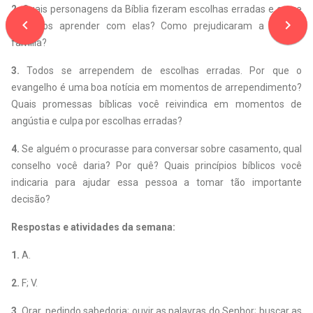
2.
Quais personagens da Bíblia fizeram escolhas erradas e o que
navigate_before
navigate_next
podemos aprender com elas? Como prejudicaram a própria
família?
3.
Todos se arrependem de escolhas erradas. Por que o
evangelho é uma boa notícia em momentos de arrependimento?
Quais promessas bíblicas você reivindica em momentos de
angústia e culpa por escolhas erradas?
4.
Se alguém o procurasse para conversar sobre casamento, qual
conselho você daria? Por quê? Quais princípios bíblicos você
indicaria para ajudar essa pessoa a tomar tão importante
decisão?
Respostas e atividades da semana:
1.
A.
2
.
F; V.
3.
Orar, pedindo sabedoria; ouvir as palavras do Senhor; buscar as