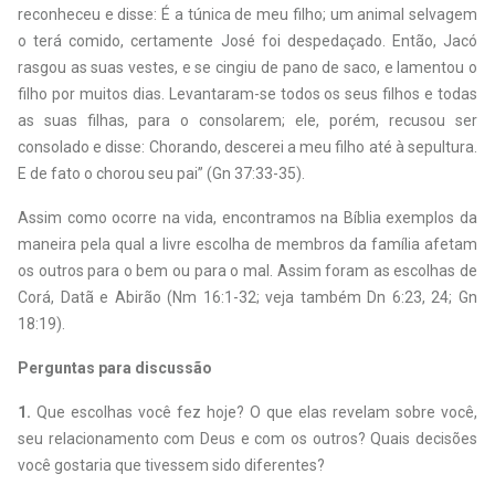
reconheceu e disse: É a túnica de meu filho; um animal selvagem
o terá comido, certamente José foi despedaçado. Então, Jacó
rasgou as suas vestes, e se cingiu de pano de saco, e lamentou o
filho por muitos dias. Levantaram-se todos os seus filhos e todas
as suas filhas, para o consolarem; ele, porém, recusou ser
consolado e disse: Chorando, descerei a meu filho até à sepultura.
E de fato o chorou seu pai” (Gn 37:33-35).
Assim como ocorre na vida, encontramos na Bíblia exemplos da
maneira pela qual a livre escolha de membros da família afetam
os outros para o bem ou para o mal. Assim foram as escolhas de
Corá, Datã e Abirão (Nm 16:1-32; veja também Dn 6:23, 24; Gn
18:19).
Perguntas para discussão
1.
Que escolhas você fez hoje? O que elas revelam sobre você,
seu relacionamento com Deus e com os outros? Quais decisões
você gostaria que tivessem sido diferentes?