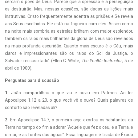
cercam o povo de Deus. Parece que a opressão e a perseguição
os destruirão. Mas, nessas ocasiões, são dadas as lições mais
instrutivas. Cristo frequentemente adentra as prisões e Se revela
aos Seus escolhidos. Ele está na fogueira com eles. Assim como
na noite mais sombria as estrelas brilham com maior esplendor,
também os raios mais brilhantes da glória de Deus são revelados
na mais profunda escuridão. Quanto mais escuro é o Céu, mais
claros e impressionantes são os raios do Sol da Justiça, o
Salvador ressuscitado” (Ellen G. White,
The Youth’s Instructor
, 5 de
abril de 1900).
Perguntas para discussão
1.
João compartilhou o que viu e ouviu em Patmos. Ao ler
Apocalipse 1:12 a 20, o que você vê e ouve? Quais palavras de
conforto são reveladas ali?
2.
Em Apocalipse 14:7, o primeiro anjo exortou os habitantes da
Terra no tempo do fim a adorar “Aquele que fez o céu, e a Terra, e
o mar, e as fontes das águas”. Essa linguagem é tirada de Êxodo