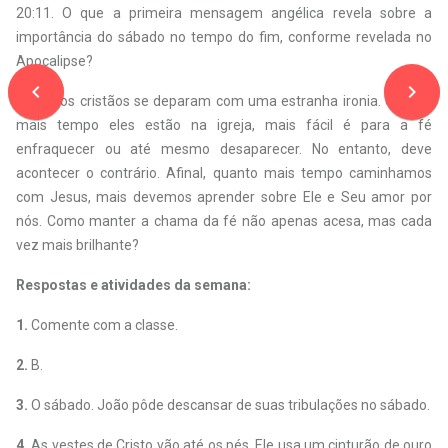
20:11. O que a primeira mensagem angélica revela sobre a
importância do sábado no tempo do fim, conforme revelada no
Apocalipse?
navigate_before
navigate_next
3.
Muitos cristãos se deparam com uma estranha ironia. Quanto
mais tempo eles estão na igreja, mais fácil é para a fé
enfraquecer ou até mesmo desaparecer. No entanto, deve
acontecer o contrário. Afinal, quanto mais tempo caminhamos
com Jesus, mais devemos aprender sobre Ele e Seu amor por
nós. Como manter a chama da fé não apenas acesa, mas cada
vez mais brilhante?
Respostas e atividades da semana:
1.
Comente com a classe.
2.
B.
3.
O sábado. João pôde descansar de suas tribulações no sábado.
4.
As vestes de Cristo vão até os pés. Ele usa um cinturão de ouro