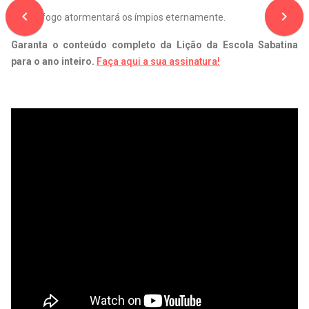
navigate_before
navigate_next
B. ( ) O fogo atormentará os ímpios eternamente.
Garanta o conteúdo completo da Lição da Escola Sabatina
para o ano inteiro.
Faça aqui a sua assinatura!