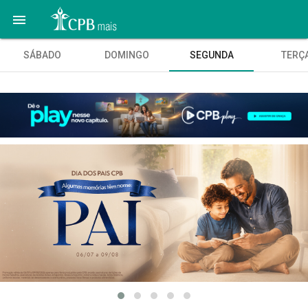

SÁBADO
DOMINGO
SEGUNDA
TERÇ