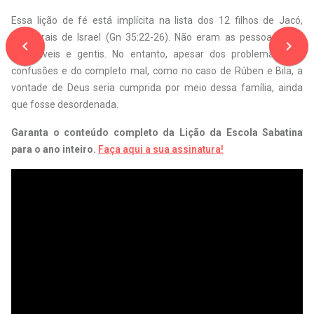
Essa lição de fé está implícita na lista dos 12 filhos de Jacó,
ancestrais de Israel (Gn 35:22-26). Não eram as pessoas mais
navigate_before
navigate_next
agradáveis e gentis. No entanto, apesar dos problemas, das
confusões e do completo mal, como no caso de Rúben e Bila, a
vontade de Deus seria cumprida por meio dessa família, ainda
que fosse desordenada.
Garanta o conteúdo completo da Lição da Escola Sabatina
para o ano inteiro.
Faça aqui a sua assinatura!