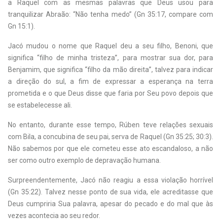
a Raquel com as mesmas palavras que Deus usou para
tranquilizar Abraão: “Não tenha medo” (Gn 35:17, compare com
Gn 15:1).
Jacó mudou o nome que Raquel deu a seu filho, Benoni, que
significa “filho de minha tristeza”, para mostrar sua dor, para
Benjamim, que significa “filho da mão direita”, talvez para indicar
a direção do sul, a fim de expressar a esperança na terra
prometida e o que Deus disse que faria por Seu povo depois que
se estabelecesse ali.
No entanto, durante esse tempo, Rúben teve relações sexuais
com Bila, a concubina de seu pai, serva de Raquel (Gn 35:25; 30:3).
Não sabemos por que ele cometeu esse ato escandaloso, a não
ser como outro exemplo de depravação humana.
Surpreendentemente, Jacó não reagiu a essa violação horrível
(Gn 35:22). Talvez nesse ponto de sua vida, ele acreditasse que
Deus cumpriria Sua palavra, apesar do pecado e do mal que às
vezes acontecia ao seu redor.