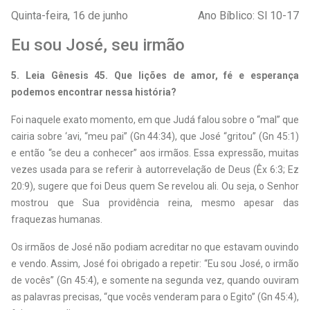
Quinta-feira, 16 de junho
Ano Bíblico: Sl 10-17
Eu sou José, seu irmão
5. Leia Gênesis 45. Que lições de amor, fé e esperança
podemos encontrar nessa história?
Foi naquele exato momento, em que Judá falou sobre o “mal” que
cairia sobre ‘avi, “meu pai” (Gn 44:34), que José “gritou” (Gn 45:1)
e então “se deu a conhecer” aos irmãos. Essa expressão, muitas
vezes usada para se referir à autorrevelação de Deus (Êx 6:3; Ez
20:9), sugere que foi Deus quem Se revelou ali. Ou seja, o Senhor
mostrou que Sua providência reina, mesmo apesar das
fraquezas humanas.
Os irmãos de José não podiam acreditar no que estavam ouvindo
e vendo. Assim, José foi obrigado a repetir: “Eu sou José, o irmão
de vocês” (Gn 45:4), e somente na segunda vez, quando ouviram
as palavras precisas, “que vocês venderam para o Egito” (Gn 45:4),