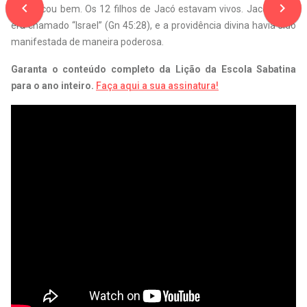
navigate_before
navigate_next
Tudo ficou bem. Os 12 filhos de Jacó estavam vivos. Jacó então
era chamado “Israel” (Gn 45:28), e a providência divina havia sido
manifestada de maneira poderosa.
Garanta o conteúdo completo da Lição da Escola Sabatina
para o ano inteiro.
Faça aqui a sua assinatura!