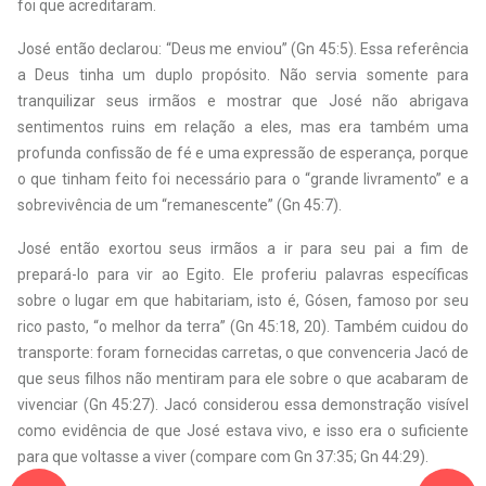
foi que acreditaram.
José então declarou: “Deus me enviou” (Gn 45:5). Essa referência
a Deus tinha um duplo propósito. Não servia somente para
tranquilizar seus irmãos e mostrar que José não abrigava
sentimentos ruins em relação a eles, mas era também uma
profunda confissão de fé e uma expressão de esperança, porque
o que tinham feito foi necessário para o “grande livramento” e a
sobrevivência de um “remanescente” (Gn 45:7).
José então exortou seus irmãos a ir para seu pai a fim de
prepará-lo para vir ao Egito. Ele proferiu palavras específicas
sobre o lugar em que habitariam, isto é, Gósen, famoso por seu
rico pasto, “o melhor da terra” (Gn 45:18, 20). Também cuidou do
transporte: foram fornecidas carretas, o que convenceria Jacó de
que seus filhos não mentiram para ele sobre o que acabaram de
vivenciar (Gn 45:27). Jacó considerou essa demonstração visível
como evidência de que José estava vivo, e isso era o suficiente
para que voltasse a viver (compare com Gn 37:35; Gn 44:29).