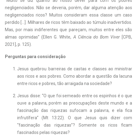
“Muito se diz quanto ao nosso dever para com os pobres
negligenciados. Não se deveria, porém, dar alguma atenção aos
negligenciados ricos? Muitos consideram essa classe um caso
perdido […]. Milhares de ricos têm baixado ao túmulo inadvertidos.
Mas, por mais indiferentes que pareçam, muitos entre eles são
almas oprimidas” (Ellen G. White,
A Ciência do Bom Viver
[CPB,
2021], p. 125).
Perguntas para consideração
Jesus quebrou barreiras de castas e classes ao ministrar
aos ricos e aos pobres. Como abordar a questão da lacuna
entre ricos e pobres, tão arraigada na sociedade?
Jesus disse: “O que foi semeado entre os espinhos é o que
ouve a palavra, porém as preocupações deste mundo e a
fascinação das riquezas sufocam a palavra, e ela fica
infrutífera” (Mt 13:22). O que Jesus quis dizer com
“fascinação das riquezas”? Somente os ricos ficam
fascinados pelas riquezas?