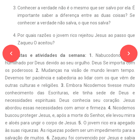
Conhecer a verdade não é o mesmo que ser salvo por ela. É
importante saber a diferença entre as duas coisas? Se
conhecer a verdade não salva, o que nos salva?
Por quais razões o jovem rico rejeitou Jesus ao passo que
Zaqueu O aceitou?
navigate_before
navigate_next
Respostas e atividades da semana: 1.
Nabucodonosor foi
humilhado por Deus devido ao seu orgulho. Deus Se importa com
os poderosos.
2.
Mudanças na visão de mundo levam tempo.
Devemos ter paciência e sabedoria ao lidar com os que vêm de
outras culturas e religiões.
3.
Embora Nicodemos tivesse muito
conhecimento das Escrituras, ele tinha sede de Deus e
necessidades espirituais. Deus conhecia seu coração. Jesus
abordou essas necessidades com amor e firmeza.
4.
Nicodemos
buscou proteger Jesus, e, após a morte do Senhor, ele levou mirra
e aloés para ungir o corpo de Jesus.
5.
O jovem rico era apegado
às suas riquezas. As riquezas podem ser um impedimento para a
salvação de muitos.
6.
Zaqueu foi convencido por Jesus e sabia