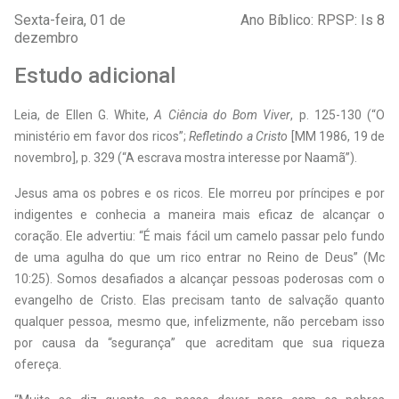
Sexta-feira, 01 de
Ano Bíblico: RPSP: Is 8
dezembro
Estudo adicional
L
eia, de Ellen G. White,
A Ciência do Bom Viver
, p. 125-130 (“O
ministério em favor dos ricos”;
Refletindo a Cristo
[MM 1986, 19 de
novembro], p. 329 (“A escrava mostra interesse por Naamã”).
Jesus ama os pobres e os ricos. Ele morreu por príncipes e por
indigentes e conhecia a maneira mais eficaz de alcançar o
coração. Ele advertiu: “É mais fácil um camelo passar pelo fundo
de uma agulha do que um rico entrar no Reino de Deus” (Mc
10:25). Somos desafiados a alcançar pessoas poderosas com o
evangelho de Cristo. Elas precisam tanto de salvação quanto
qualquer pessoa, mesmo que, infelizmente, não percebam isso
por causa da “segurança” que acreditam que sua riqueza
ofereça.