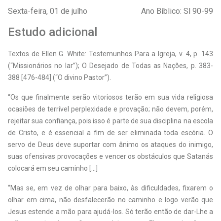
Sexta-feira, 01 de julho
Ano Bíblico: Sl 90-99
Estudo adicional
T
extos de Ellen G. White: Testemunhos Para a Igreja, v. 4, p. 143
(“Missionários no lar”); O Desejado de Todas as Nações, p. 383-
388 [476-484] (“O divino Pastor”).
“Os que finalmente serão vitoriosos terão em sua vida religiosa
ocasiões de terrível perplexidade e provação; não devem, porém,
rejeitar sua confiança, pois isso é parte de sua disciplina na escola
de Cristo, e é essencial a fim de ser eliminada toda escória. O
servo de Deus deve suportar com ânimo os ataques do inimigo,
suas ofensivas provocações e vencer os obstáculos que Satanás
colocará em seu caminho [...]
“Mas se, em vez de olhar para baixo, às dificuldades, fixarem o
olhar em cima, não desfalecerão no caminho e logo verão que
Jesus estende a mão para ajudá-los. Só terão então de dar-Lhe a