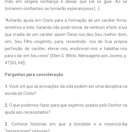
mão em singela confiança e deixar que Ele os guie. Ao se
tornarem confiantes, se tornarão esperançosos [...]
“Acharão ajuda em Cristo para a formação de um caráter firme,
simétrico e belo. Satanás não pode tornar de nenhum efeito a luz
que irradia de um caráter assim.“Deus nos deu Seu melhor dom,
sim, Seu Filho unigênito, para, revestindo- nos de Sua própria
perfeição de caráter, elevar-nos, enobrecer-nos e habilitar-nos
para o lar em Seu reino” (Ellen G. White, Mensagens aos Jovens, p.
47 [63, 64]).
Perguntas para consideração
1.
Você crê que as provações da vida podem ser uma disciplina na
escola de Cristo?
2.
O que podemos fazer para que sejamos usados pelo Senhor na
ajuda aos necessitados?
3.
Conhece histórias em que a bondade e a misericórdia
“perseguiram” pessoas?