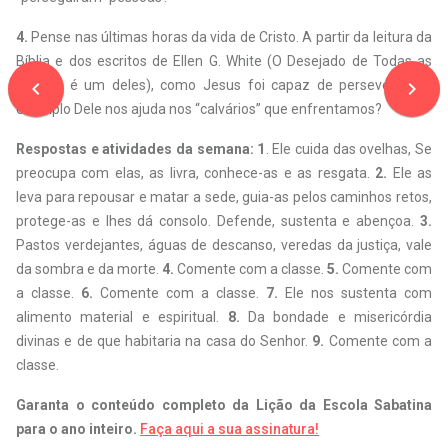
4.
Pense nas últimas horas da vida de Cristo. A partir da leitura da
Bíblia e dos escritos de Ellen G. White (O Desejado de Todas as
navigate_before
navigate_next
Nações é um deles), como Jesus foi capaz de perseverar? O
exemplo Dele nos ajuda nos “calvários” que enfrentamos?
Respostas e atividades da semana: 1
. Ele cuida das ovelhas, Se
preocupa com elas, as livra, conhece-as e as resgata.
2.
Ele as
leva para repousar e matar a sede, guia-as pelos caminhos retos,
protege-as e lhes dá consolo. Defende, sustenta e abençoa.
3.
Pastos verdejantes, águas de descanso, veredas da justiça, vale
da sombra e da morte.
4.
Comente com a classe.
5.
Comente com
a classe.
6.
Comente com a classe.
7.
Ele nos sustenta com
alimento material e espiritual.
8.
Da bondade e misericórdia
divinas e de que habitaria na casa do Senhor.
9.
Comente com a
classe.
Garanta o conteúdo completo da Lição da Escola Sabatina
para o ano inteiro.
Faça aqui a sua assinatura!