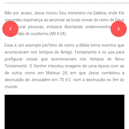
______________________________________________________
Não por acaso, Jesus iniciou Seu ministério na Galileia, onde Ele
concedeu esperança ao anunciar as boas-novas do reino de Deus
e ao curar pessoas, inclusive libertando endemoninhados da
navigate_before
navigate_next
escravidão do ocultismo (Mt 4:24).
Esse é um exemplo perfeito de como a Bíblia toma eventos que
aconteceram nos tempos do Antigo Testamento e os usa para
prefigurar coisas que aconteceriam nos tempos do Novo
Testamento. O Senhor mesclou imagens de uma época com as
de outra, como em Mateus 24, em que Jesus combinou a
destruição de Jerusalém em 70 d.C. com a destruição no fim do
mundo.