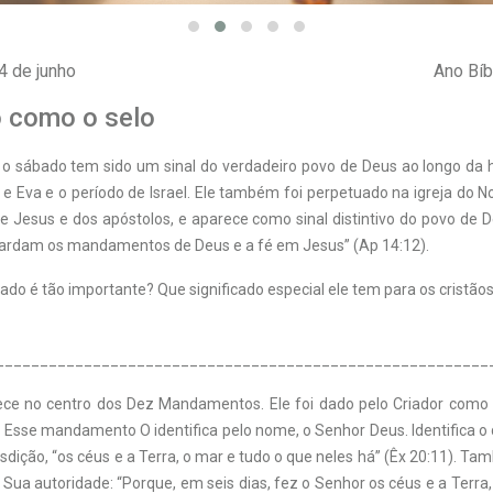
14 de junho
Ano Bíb
 como o selo
 o sábado tem sido um sinal do verdadeiro povo de Deus ao longo da h
e Eva e o período de Israel. Ele também foi perpetuado na igreja do 
e Jesus e dos apóstolos, e aparece como sinal distintivo do povo de 
guardam os mandamentos de Deus e a fé em Jesus” (Ap 14:12).
bado é tão importante? Que significado especial ele tem para os cristãos
________________________________________________________
ce no centro dos Dez Mandamentos. Ele foi dado pelo Criador como s
 Esse mandamento O identifica pelo nome, o Senhor Deus. Identifica o
isdição, “os céus e a Terra, o mar e tudo o que neles há” (Êx 20:11). Ta
ua autoridade: “Porque, em seis dias, fez o Senhor os céus e a Terra, 