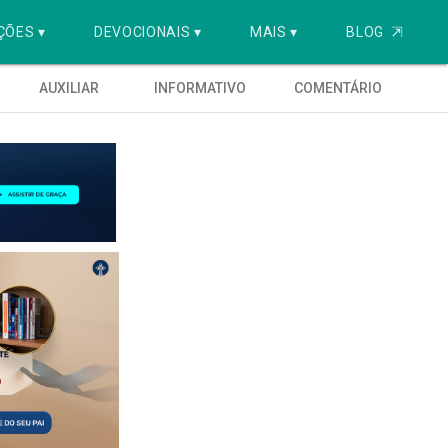
ÇÕES ▾
DEVOCIONAIS ▾
MAIS ▾
BLOG
⇱
AUXILIAR
INFORMATIVO
COMENTÁRIO