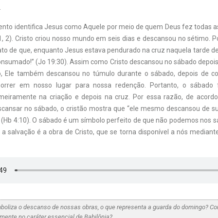
.
nto identifica Jesus como Aquele por meio de quem Deus fez todas as 
1:1, 2). Cristo criou nosso mundo em seis dias e descansou no sétimo. P
 fato de que, enquanto Jesus estava pendurado na cruz naquela tarde de 
onsumado!” (Jo 19:30). Assim como Cristo descansou no sábado depois
o, Ele também descansou no túmulo durante o sábado, depois de co
 morrer em nosso lugar para nossa redenção. Portanto, o sábado 
meiramente na criação e depois na cruz. Por essa razão, de acordo
scansar no sábado, o cristão mostra que “ele mesmo descansou de s
(Hb 4:10). O sábado é um símbolo perfeito de que não podemos nos sa
a salvação é a obra de Cristo, que se torna disponível a nós median
boliza o descanso de nossas obras, o que representa a guarda do domingo? C
amente no caráter essencial de Babilônia?