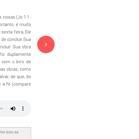
coisas (Jo 1:1-
ortanto, é muito
sexta-feira, Ele
 de concluir Sua
navigate_next
ncluir Sua obra
foi duplamente
 com o livro de
uas obras, como
lvar; de que, do
te a fé (compare
omo isso se