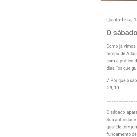
Quinta-feira, 
O sábado
C
omo já vimos,
tempo de Adão 
com a prática d
dias, “os que 
7. Por que o sá
4:9, 10
____________
O sábado apare
Sua autoridade.
qual Ele tem jur
fundamento de S