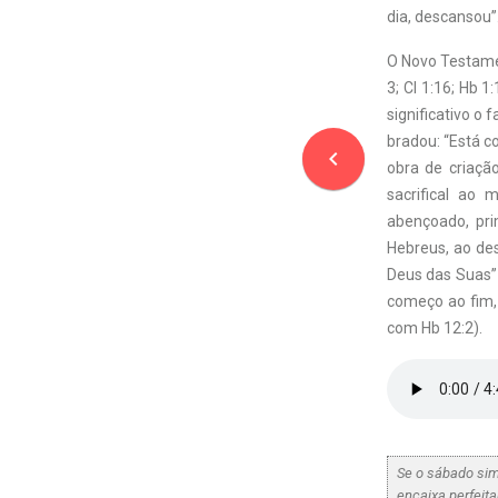
dia, descansou”
O Novo Testame
3; Cl 1:16; Hb 
significativo o
bradou: “Está c
navigate_before
obra de criaçã
sacrifical ao
abençoado, pri
Hebreus, ao de
Deus das Suas” 
começo ao fim, 
com Hb 12:2).
Se o sábado sim
encaixa perfeit