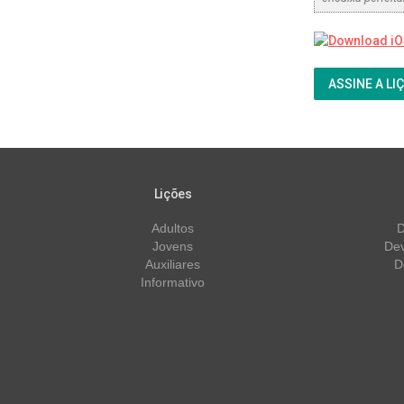
ASSINE A LI
Lições
Adultos
D
Jovens
Dev
Auxiliares
D
Informativo