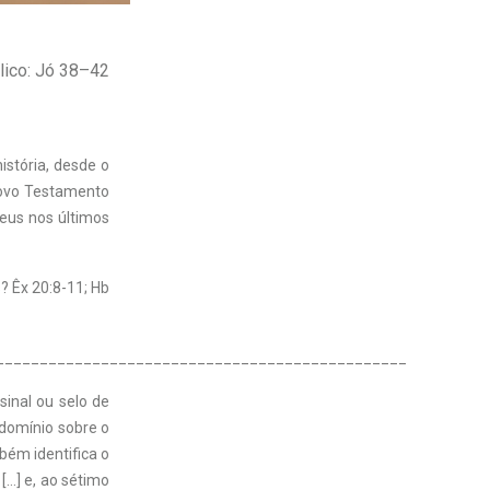
lico: Jó 38–42
istória, desde o
Novo Testamento
Deus nos últimos
? Êx 20:8-11; Hb
_______________________________________________
inal ou selo de
 domínio sobre o
mbém identifica o
[…] e, ao sétimo