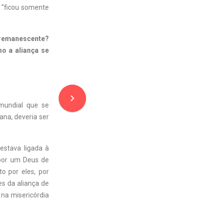
 “ficou somente
 remanescente?
o a aliança se
navigate_next
mundial que se
ana, deveria ser
estava ligada à
 por um Deus de
o por eles, por
s da aliança de
 na misericórdia