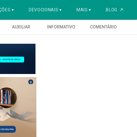
ÇÕES ▾
DEVOCIONAIS ▾
MAIS ▾
BLOG
⇱
AUXILIAR
INFORMATIVO
COMENTÁRIO