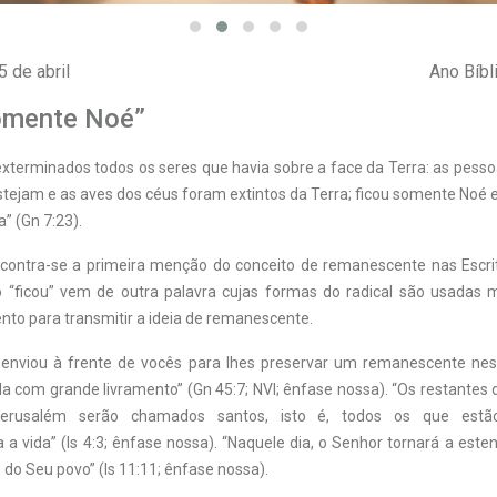
5 de abril
Ano Bíbl
omente Noé”
xterminados todos os seres que havia sobre a face da Terra: as pesso
stejam e as aves dos céus foram extintos da Terra; ficou somente Noé 
” (Gn 7:23).
ncontra-se a primeira menção do conceito de remanescente nas Escrit
 “ficou” vem de outra palavra cujas formas do radical são usadas 
to para transmitir a ideia de remanescente.
nviou à frente de vocês para lhes preservar um remanescente nes
ida com grande livramento” (Gn 45:7; NVI; ênfase nossa). “Os restantes 
erusalém serão chamados santos, isto é, todos os que estão
 a vida” (Is 4:3; ênfase nossa). “Naquele dia, o Senhor tornará a est
 do Seu povo” (Is 11:11; ênfase nossa).