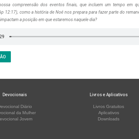
ossa compreensão dos eventos finais, que incluem um tempo em qu
p 12:17), como a história de Noé nos prepara para fazer parte do rema
s impactam a posição em que estaremos naquele dia?
ÇÃO
Devocionais
Livros e Aplicativos
evocional Diário
Livros Gratuitos
ocional da Mulher
Aplicativos
evocional Jovem
Downloads