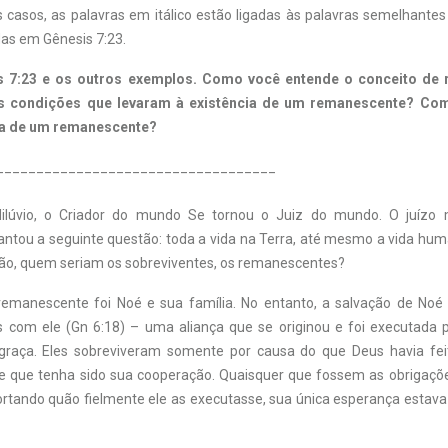
 casos, as palavras em itálico estão ligadas às palavras semelhantes
as em Gênesis 7:23.
s 7:23 e os outros exemplos. Como você entende o conceito de
s condições que levaram à existência de um remanescente? Com
ia de um remanescente?
___________________________________
ilúvio, o Criador do mundo Se tornou o Juiz do mundo. O juízo 
ntou a seguinte questão: toda a vida na Terra, até mesmo a vida hum
não, quem seriam os sobreviventes, os remanescentes?
remanescente foi Noé e sua família. No entanto, a salvação de Noé 
s com ele (Gn 6:18) – uma aliança que se originou e foi executada
 graça. Eles sobreviveram somente por causa do que Deus havia feit
e que tenha sido sua cooperação. Quaisquer que fossem as obrigaçõe
rtando quão fielmente ele as executasse, sua única esperança estava