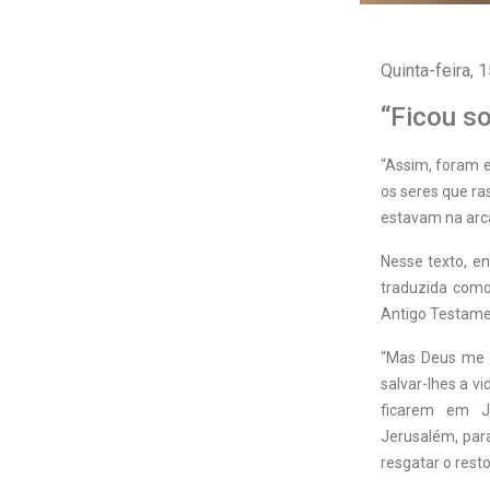
Quinta-feira, 1
“Ficou s
“
A
ssim, foram e
os seres que ra
estavam na arca
Nesse texto, e
traduzida como
Antigo Testamen
“Mas Deus me e
salvar-lhes a v
ficarem em J
Jerusalém, para
resgatar o resto