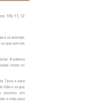
ico: 1Rs 11, 12
as e os animais,
e os que com ele
uras. A palavra
muitas vezes no
ta Terra e para
de Sião e os que
 inscritos em
ender a mão para