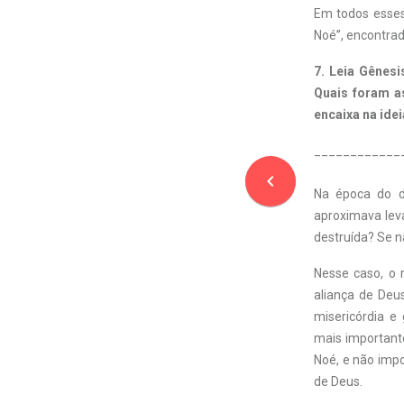
Em todos esses
Noé”, encontrad
7.
Leia Gênesi
Quais foram a
encaixa na ide
____________
navigate_before
Na época do d
aproximava leva
destruída? Se 
Nesse caso, o 
aliança de Deu
misericórdia e
mais important
Noé, e não impo
de Deus.