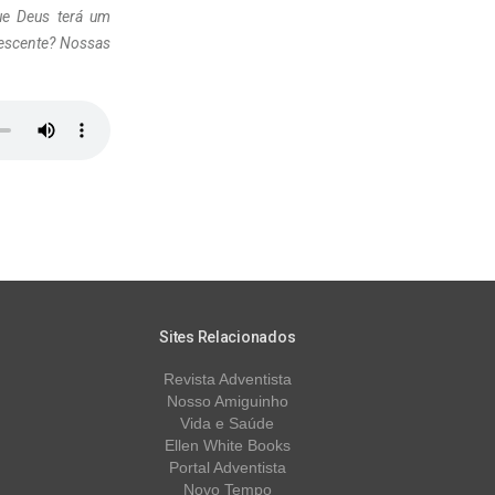
e Deus terá um
nescente? Nossas
Sites Relacionados
Revista Adventista
Nosso Amiguinho
Vida e Saúde
Ellen White Books
Portal Adventista
Novo Tempo