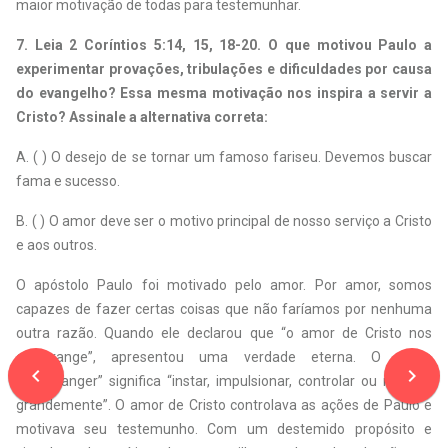
maior motivação de todas para testemunhar.
7.
Leia 2 Coríntios 5:14, 15, 18-20. O que motivou Paulo a
experimentar provações, tribulações e dificuldades por causa
do evangelho? Essa mesma motivação nos inspira a servir a
Cristo? Assinale a alternativa correta:
A. ( ) O desejo de se tornar um famoso fariseu. Devemos buscar
fama e sucesso.
B. ( ) O amor deve ser o motivo principal de nosso serviço a Cristo
e aos outros.
O apóstolo Paulo foi motivado pelo amor. Por amor, somos
capazes de fazer certas coisas que não faríamos por nenhuma
outra razão. Quando ele declarou que “o amor de Cristo nos
constrange”, apresentou uma verdade eterna. O verbo
navigate_before
navigate_next
“constranger” significa “instar, impulsionar, controlar ou motivar
grandemente”. O amor de Cristo controlava as ações de Paulo e
motivava seu testemunho. Com um destemido propósito e