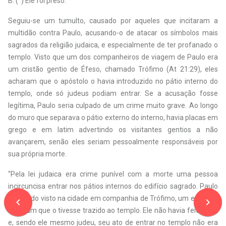
B. ( ) Ele foi preso.
Seguiu-se um tumulto, causado por aqueles que incitaram a
multidão contra Paulo, acusando-o de atacar os símbolos mais
sagrados da religião judaica, e especialmente de ter profanado o
templo. Visto que um dos companheiros de viagem de Paulo era
um cristão gentio de Éfeso, chamado Trófimo (At 21:29), eles
acharam que o apóstolo o havia introduzido no pátio interno do
templo, onde só judeus podiam entrar. Se a acusação fosse
legítima, Paulo seria culpado de um crime muito grave. Ao longo
do muro que separava o pátio externo do interno, havia placas em
grego e em latim advertindo os visitantes gentios a não
avançarem, senão eles seriam pessoalmente responsáveis por
sua própria morte.
“Pela lei judaica era crime punível com a morte uma pessoa
incircuncisa entrar nos pátios internos do edifício sagrado. Paulo
tinha sido visto na cidade em companhia de Trófimo, um efésio, e
navigate_before
navigate_next
acharam que o tivesse trazido ao templo. Ele não havia feito isso;
e, sendo ele mesmo judeu, seu ato de entrar no templo não era