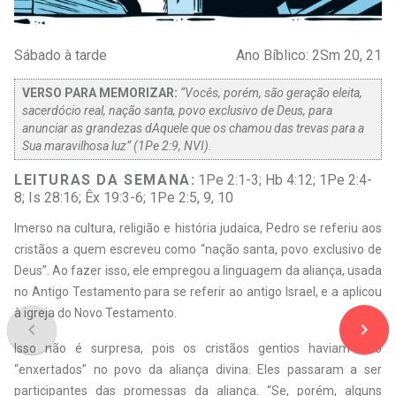
Sábado à tarde
Ano Bíblico: 2Sm 20, 21
VERSO PARA MEMORIZAR:
“Vocês, porém, são geração eleita,
sacerdócio real, nação santa, povo exclusivo de Deus, para
anunciar as grandezas dAquele que os chamou das trevas para a
Sua maravilhosa luz” (1Pe 2:9, NVI).
LEITURAS DA SEMANA:
1Pe 2:1-3; Hb 4:12; 1Pe 2:4-
8; Is 28:16; Êx 19:3-6; 1Pe 2:5, 9, 10
Imerso na cultura, religião e história judaica, Pedro se referiu aos
cristãos a quem escreveu como “nação santa, povo exclusivo de
Deus”. Ao fazer isso, ele empregou a linguagem da aliança, usada
no Antigo Testamento para se referir ao antigo Israel, e a aplicou
à igreja do Novo Testamento.
navigate_before
navigate_next
Isso não é surpresa, pois os cristãos gentios haviam sido
“enxertados” no povo da aliança divina. Eles passaram a ser
participantes das promessas da aliança. “Se, porém, alguns