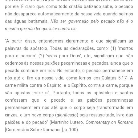
por ele. É claro que, como todo cristão batizado sabe, o pecado
não desaparece automaticamente da nossa vida quando saímos
das águas batismais.
Não ser governado pelo pecado não é o
mesmo que não ter que lutar contra ele.
“A partir disso, entendemos claramente o que significam as
palavras do apóstolo. Todas as declarações, como: (1) ‘mortos
para o pecado’, (2) ‘vivos para Deus’, etc., significam que não
cedemos às nossas paixões pecaminosas e pecados, ainda que o
pecado continue em nós. No entanto, o pecado permanece em
nós até o fim da nossa vida, como lemos em Gálatas 5:17: ‘A
carne milita contra o Espírito, e o Espírito, contra a carne, porque
são opostos entre si’. Portanto, todos os apóstolos e santos
confessam que o pecado e as paixões pecaminosas
permanecem em nós até que o corpo seja transformado em
cinzas, e um novo corpo (
glorificado
) seja ressuscitado, livre das
paixões e do pecado” (Martinho Lutero,
Commentary on Romans
[Comentário Sobre Romanos], p. 100).