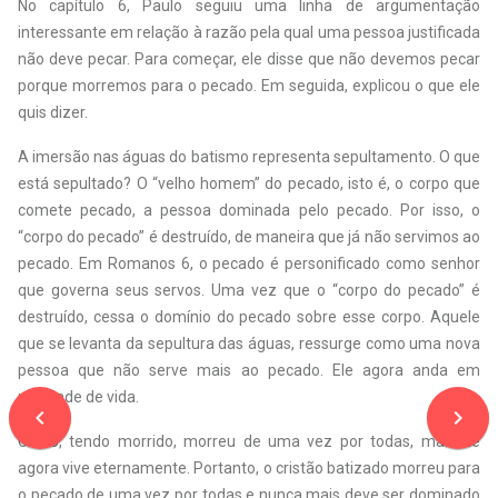
No capítulo 6, Paulo seguiu uma linha de argumentação
interessante em relação à razão pela qual uma pessoa justificada
não deve pecar. Para começar, ele disse que não devemos pecar
porque morremos para o pecado. Em seguida, explicou o que ele
quis dizer.
A imersão nas águas do batismo representa sepultamento. O que
está sepultado? O “velho homem” do pecado, isto é, o corpo que
comete pecado, a pessoa dominada pelo pecado. Por isso, o
“corpo do pecado” é destruído, de maneira que já não servimos ao
pecado. Em Romanos 6, o pecado é personificado como senhor
que governa seus servos. Uma vez que o “corpo do pecado” é
destruído, cessa o domínio do pecado sobre esse corpo. Aquele
que se levanta da sepultura das águas, ressurge como uma nova
pessoa que não serve mais ao pecado. Ele agora anda em
novidade de vida.
navigate_before
navigate_next
Cristo, tendo morrido, morreu de uma vez por todas, mas Ele
agora vive eternamente. Portanto, o cristão batizado morreu para
o pecado de uma vez por todas e nunca mais deve ser dominado