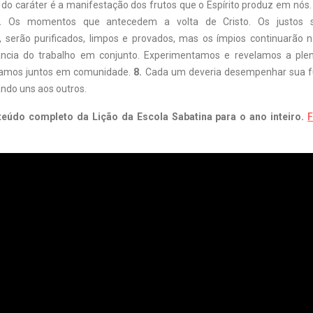
e do caráter é a manifestação dos frutos que o Espírito produz em nós
.
Os momentos que antecedem a volta de Cristo. Os justos s
, serão purificados, limpos e provados, mas os ímpios continuarão 
ncia do trabalho em conjunto. Experimentamos e revelamos a plen
hamos juntos em comunidade.
8.
Cada um deveria desempenhar sua f
ando uns aos outros.
teúdo completo da Lição da Escola Sabatina para o ano inteiro.
F