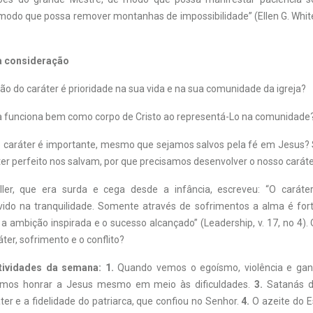
 modo que possa remover montanhas de impossibilidade” (Ellen G. Whit
a consideração
o do caráter é prioridade na sua vida e na sua comunidade da igreja?
ja funciona bem como corpo de Cristo ao representá-Lo na comunidade
o caráter é importante, mesmo que sejamos salvos pela fé em Jesus? S
er perfeito nos salvam, por que precisamos desenvolver o nosso carát
ller, que era surda e cega desde a infância, escreveu: “O carát
vido na tranquilidade. Somente através de sofrimentos a alma é forta
 a ambição inspirada e o sucesso alcançado” (Leadership, v. 17, n
o
4).
áter, sofrimento e o conflito?
tividades da semana: 1.
Quando vemos o egoísmo, violência e gan
mos honrar a Jesus mesmo em meio às dificuldades.
3.
Satanás d
ter e a fidelidade do patriarca, que confiou no Senhor.
4.
O azeite do Es