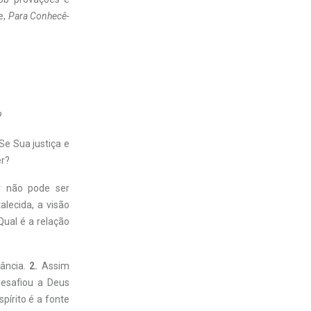
e,
Para Conhecê-
?
e Sua justiça e
er?
er não pode ser
lecida, a visão
 Qual é a relação
ância.
2.
Assim
esafiou a Deus
pírito é a fonte