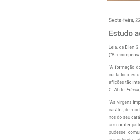
Sexta-feira, 2
Estudo a
Leia, de Ellen G
(“A recompensa 
“A formação do
cuidadoso estu
aflições tão in
G. White,
Educa
“As virgens im
caráter, de mod
nos do seu cará
um caráter just
pudesse comuni
aprendendo li