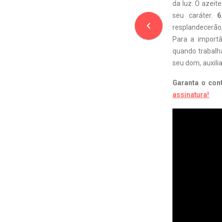
da luz. O azeit
seu caráter.
6
navigate_before
resplandecerão
Para a importâ
quando trabal
seu dom, auxili
Garanta o con
assinatura!