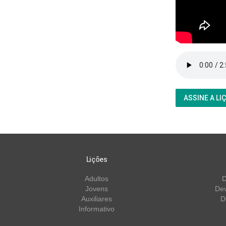
ASSINE A LI
Lições
Adultos
D
Jovens
Dev
Auxiliares
D
Informativo