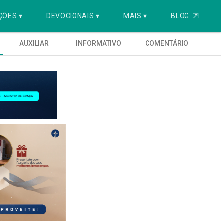
ÇÕES ▾
DEVOCIONAIS ▾
MAIS ▾
BLOG
⇱
AUXILIAR
INFORMATIVO
COMENTÁRIO