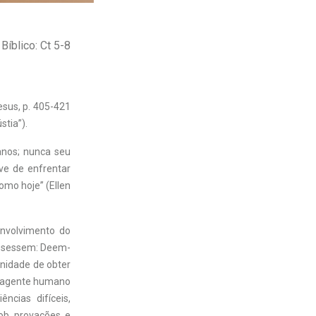
Bíblico: Ct 5-8
Jesus, p. 405-421
stia”).
anos; nunca seu
ve de enfrentar
omo hoje” (Ellen
envolvimento do
dissessem: Deem-
unidade de obter
 o agente humano
ncias difíceis,
ob provações e