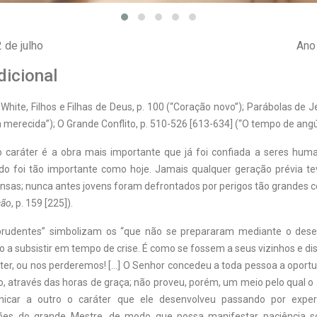
2 de julho
Ano 
dicional
. White, Filhos e Filhas de Deus, p. 100 (“Coração novo”); Parábolas de 
merecida”); O Grande Conflito, p. 510-526 [613-634] (“O tempo de angú
 caráter é a obra mais importante que já foi confiada a seres hum
do foi tão importante como hoje. Jamais qualquer geração prévia te
tensas; nunca antes jovens foram defrontados por perigos tão grandes c
ção
, p. 159 [225]).
prudentes” simbolizam os “que não se prepararam mediante o des
o a subsistir em tempo de crise. É como se fossem a seus vizinhos e 
ter, ou nos perderemos! [...] O Senhor concedeu a toda pessoa a oport
o, através das horas de graça; não proveu, porém, um meio pelo qual
car a outro o caráter que ele desenvolveu passando por experiê
ções do grande Mestre, de modo que possa manifestar paciência s