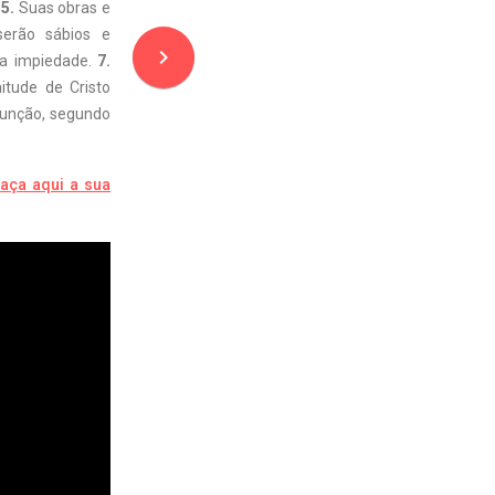
.
5.
Suas obras e
erão sábios e
navigate_next
na impiedade.
7.
itude de Cristo
unção, segundo
aça aqui a sua