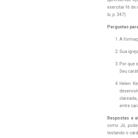
exercitar fé de
lo,
p. 347).
Perguntas par
A formaçã
Sua igre
Por que 
Seu carát
Helen Ke
desenvol
clareada,
entre car
Respostas e a
como Jó, pode
testando o cará