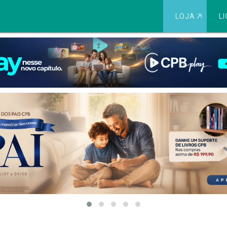
LOJA
⇱
LI