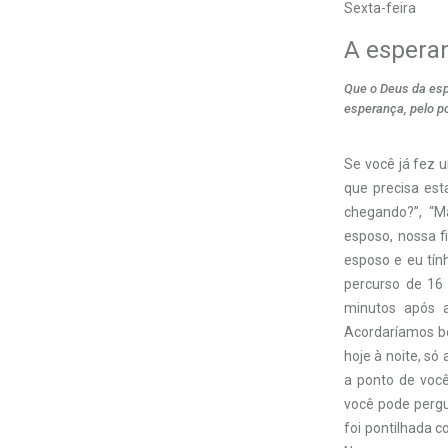
Sexta-feira
A espera
Que o Deus da esp
esperança, pelo p
Se você já fez 
que precisa est
chegando?”, “M
esposo, nossa f
esposo e eu tín
percurso de 16
minutos após 
Acordaríamos be
hoje à noite, só
a ponto de você
você pode pergu
foi pontilhada c