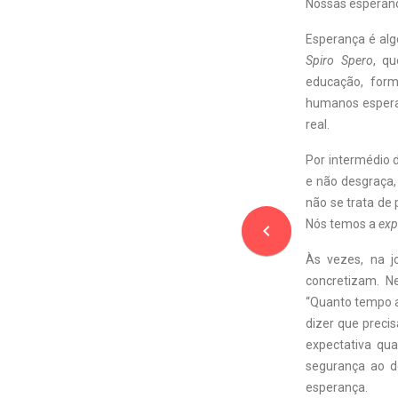
Nossas esperanç
Esperança é alg
Spiro Spero
, qu
educação, form
humanos espera
real.
Por intermédio 
e não desgraça,
não se trata de 
Nós temos a
exp
navigate_before
Às vezes, na j
concretizam. 
“Quanto tempo a
dizer que preci
expectativa qu
segurança ao de
esperança.