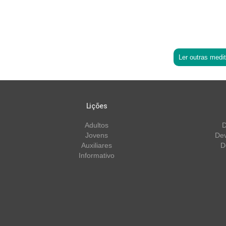
Ler outras medi
Lições
Adultos
D
Jovens
Dev
Auxiliares
D
Informativo