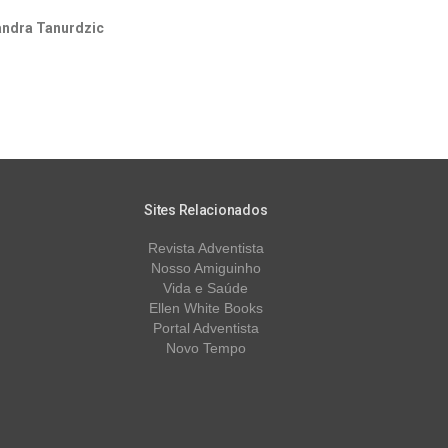
andra Tanurdzic
Sites Relacionados
Revista Adventista
Nosso Amiguinho
Vida e Saúde
Ellen White Books
Portal Adventista
Novo Tempo