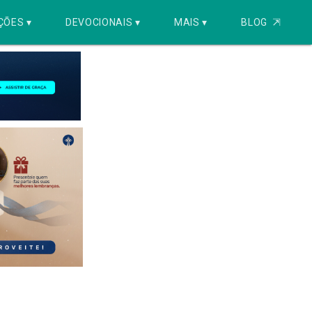
ÇÕES ▾
DEVOCIONAIS ▾
MAIS ▾
BLOG
⇱