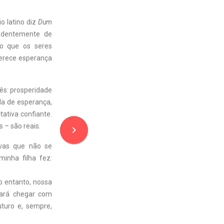
o latino diz
Dum
endentemente de
lo que os seres
erece esperança
ês: prosperidade
la de esperança,
tativa confiante.
 – são reais.
navigate_next
ivas que não se
nha filha fez:
o entanto, nossa
fará chegar com
uturo e, sempre,