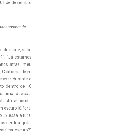
01 de dezembro
 transbordem de
s de idade, sabe
r?”, “Já estamos
anos atrás, meu
 Califórnia. Meu
elaxar durante o
to dentro de 16
s uma decisão.
l está se pondo,
m escuro lá fora,
. A essa altura,
s ser tranquila,
ai ficar escuro?”