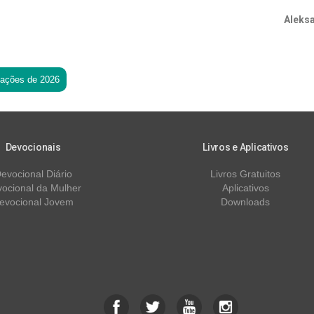
Aleks
tações de 2026
Devocionais
Livros e Aplicativos
evocional Diário
Livros Gratuitos
ocional da Mulher
Aplicativos
evocional Jovem
Downloads