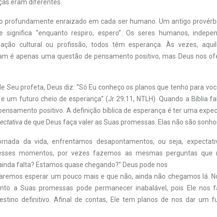
as eram diferentes.
o profundamente enraizado em cada ser humano. Um antigo provérbi
e significa “enquanto respiro, espero”. Os seres humanos, indep
ação cultural ou profissão, todos têm esperança. Às vezes, aqui
m é apenas uma questão de pensamento positivo, mas Deus nos of
de Seu profeta, Deus diz: “Só Eu conheço os planos que tenho para voc
 e um futuro cheio de esperança” (Jr 29:11, NTLH). Quando a Bíblia fa
pensamento positivo. A definição bíblica de esperança é ter uma expec
ectativa
de que Deus faça valer as Suas promessas. Elas não são sonhos
ornada da vida, enfrentamos desapontamentos, ou seja, expectat
Nesses momentos, por vezes fazemos as mesmas perguntas que mi
inda falta? Estamos quase chegando?” Deus pode nos
saremos esperar um pouco mais e que não, ainda não chegamos lá. N
anto a Suas promessas pode permanecer inabalável, pois Ele nos 
stino definitivo. Afinal de contas, Ele tem planos de nos dar um f