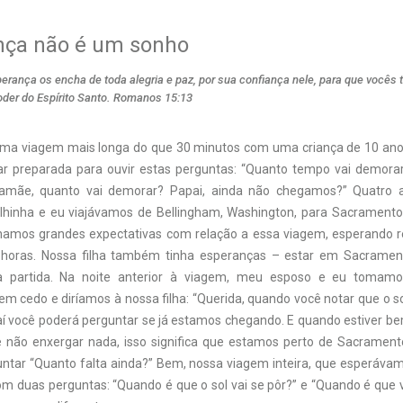
nça não é um sonho
erança os encha de toda alegria e paz, por sua confiança nele, para que vocês
oder do Espírito Santo. Romanos 15:13
uma viagem mais longa do que 30 minutos com uma criança de 10 ano
ar preparada para ouvir estas perguntas: “Quanto tempo vai demora
amãe, quanto vai demorar? Papai, ainda não chegamos?” Quatro 
ilhinha e eu viajávamos de Bellingham, Washington, para Sacramento,
hamos grandes expectativas com relação a essa viagem, esperando r
 horas. Nossa filha também tinha esperanças – estar em Sacramen
a partida. Na noite anterior à viagem, meu esposo e eu tomamo
m cedo e diríamos à nossa filha: “Querida, quando você notar que o so
 aí você poderá perguntar se já estamos chegando. E quando estiver be
 não enxergar nada, isso significa que estamos perto de Sacramento
ntar “Quanto falta ainda?” Bem, nossa viagem inteira, que esperávamo
om duas perguntas: “Quando é que o sol vai se pôr?” e “Quando é que v