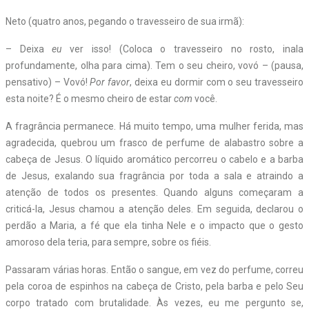
Neto (quatro anos, pegando o travesseiro de sua irmã):
– Deixa
eu
ver isso! (Coloca o travesseiro no rosto, inala
profundamente, olha para cima). Tem o seu cheiro, vovó – (pausa,
pensativo) – Vovó!
Por favor
, deixa eu dormir com o seu travesseiro
esta noite? É o mesmo cheiro de estar
com
você.
A fragrância permanece. Há muito tempo, uma mulher ferida, mas
agradecida, quebrou um frasco de perfume de alabastro sobre a
cabeça de Jesus. O líquido aromático percorreu o cabelo e a barba
de Jesus, exalando sua fragrância por toda a sala e atraindo a
atenção de todos os presentes. Quando alguns começaram a
criticá-la, Jesus chamou a atenção deles. Em seguida, declarou o
perdão a Maria, a fé que ela tinha Nele e o impacto que o gesto
amoroso dela teria, para sempre, sobre os fiéis.
Passaram várias horas. Então o sangue, em vez do perfume, correu
pela coroa de espinhos na cabeça de Cristo, pela barba e pelo Seu
corpo tratado com brutalidade. Às vezes, eu me pergunto se,