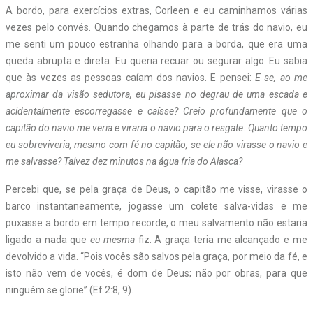
A bordo, para exercícios extras, Corleen e eu caminhamos várias
vezes pelo convés. Quando chegamos à parte de trás do navio, eu
me senti um pouco estranha olhando para a borda, que era uma
queda abrupta e direta. Eu queria recuar ou segurar algo. Eu sabia
que às vezes as pessoas caíam dos navios. E pensei:
E se, ao me
aproximar da visão sedutora, eu pisasse no degrau de uma escada e
acidentalmente escorregasse e caísse? Creio profundamente que o
capitão do navio me veria e viraria o navio para o resgate. Quanto tempo
eu sobreviveria, mesmo com fé no capitão, se ele não virasse o navio e
me salvasse? Talvez dez minutos na água fria do Alasca?
Percebi que, se pela graça de Deus, o capitão me visse, virasse o
barco instantaneamente, jogasse um colete salva-vidas e me
puxasse a bordo em tempo recorde, o meu salvamento não estaria
ligado a nada que
eu mesma
fiz. A graça teria me alcançado e me
devolvido a vida. “Pois vocês são salvos pela graça, por meio da fé, e
isto não vem de vocês, é dom de Deus; não por obras, para que
ninguém se glorie” (Ef 2:8, 9).