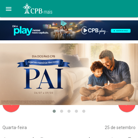

navigate_before
navigate_next
Quarta-feira
25 de setembro