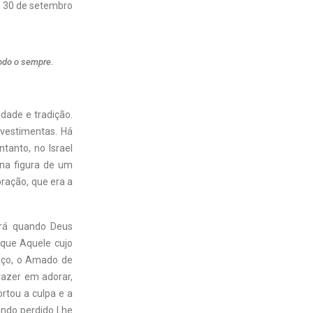
30 de setembro
todo o sempre.
dade e tradição.
 vestimentas. Há
tanto, no Israel
s na figura de um
ração, que era a
erá quando Deus
 que Aquele cujo
aço, o Amado de
razer em adorar,
rtou a culpa e a
undo perdido Lhe