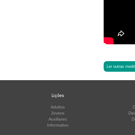
Ler outras medi
Lições
Adultos
D
Jovens
Dev
Auxiliares
D
Informativo