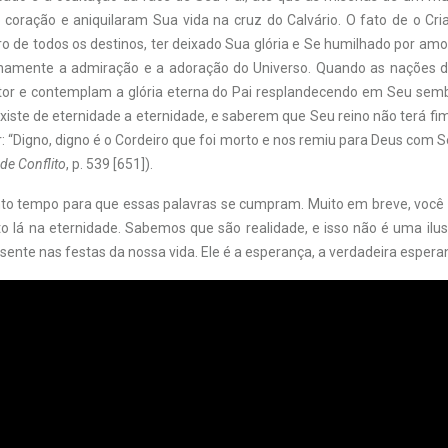
coração e aniquilaram Sua vida na cruz do Calvário. O fato de o Cri
ro de todos os destinos, ter deixado Sua glória e Se humilhado por am
rnamente a admiração e a adoração do Universo. Quando as nações d
or e contemplam a glória eterna do Pai resplandecendo em Seu sem
existe de eternidade a eternidade, e saberem que Seu reino não terá f
: “Digno, digno é o Cordeiro que foi morto e nos remiu para Deus com 
de Conflito
, p. 539 [651]).
nto tempo para que essas palavras se cumpram. Muito em breve, você 
 lá na eternidade. Sabemos que são realidade, e isso não é uma ilu
ente nas festas da nossa vida. Ele é a esperança, a verdadeira espera