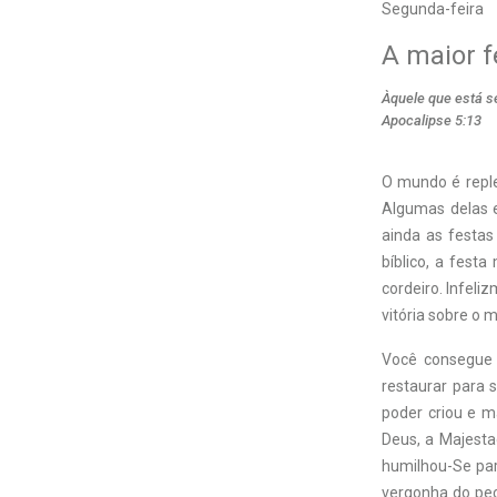
Segunda-feira
A maior f
Àquele que está se
Apocalipse 5:13
O
mundo é reple
Algumas delas e
ainda as festas
bíblico, a festa
cordeiro. Infel
vitória sobre o m
Você consegue 
restaurar para 
poder criou e 
Deus, a Majesta
humilhou-Se par
vergonha do pec