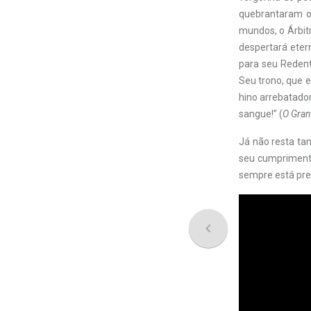
quebrantaram o 
mundos, o Árbit
despertará ete
para seu Redent
Seu trono, que 
hino arrebatador
sangue!” (
O Gran
Já não resta ta
seu cumprimento
sempre está pres
navigate_before