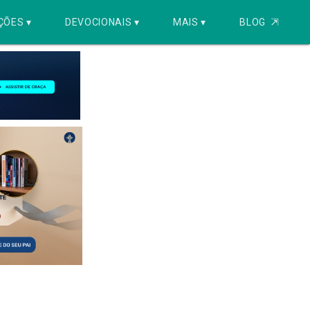
ÇÕES ▾
DEVOCIONAIS ▾
MAIS ▾
BLOG
⇱