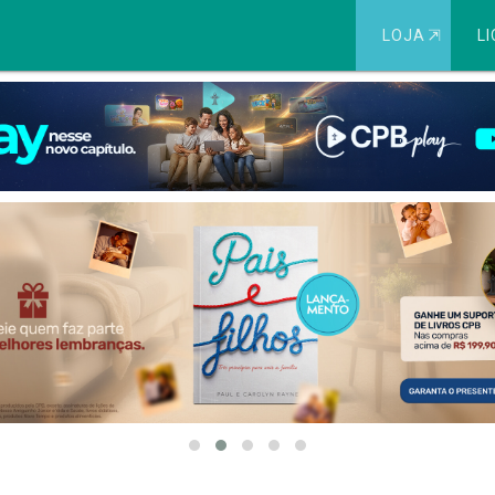
LOJA
⇱
LI