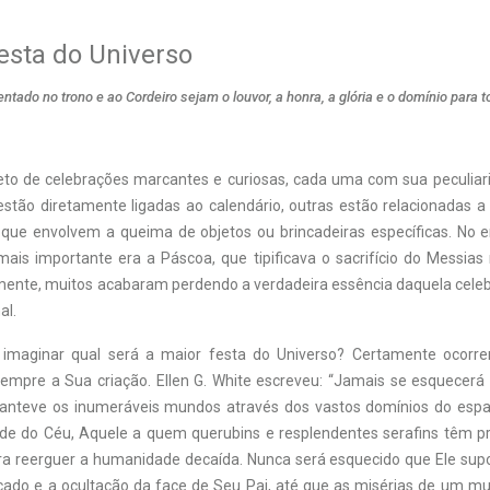
esta do Universo
ntado no trono e ao Cordeiro sejam o louvor, a honra, a glória e o domínio para 
to de celebrações marcantes e curiosas, cada uma com sua peculiari
stão diretamente ligadas ao calendário, outras estão relacionadas a
 que envolvem a queima de objetos ou brincadeiras específicas. No en
 mais importante era a Páscoa, que tipificava o sacrifício do Messia
izmente, muitos acabaram perdendo a verdadeira essência daquela celeb
al.
imaginar qual será a maior festa do Universo? Certamente ocorr
sempre a Sua criação. Ellen G. White escreveu: “Jamais se esquecerá
manteve os inumeráveis mundos através dos vastos domínios do esp
de do Céu, Aquele a quem querubins e resplendentes serafins têm p
a reerguer a humanidade decaída. Nunca será esquecido que Ele supo
ado e a ocultação da face de Seu Pai, até que as misérias de um m