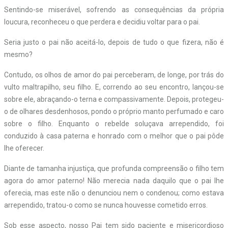
Sentindo-se miserável, sofrendo as consequências da própria
loucura, reconheceu o que perdera e decidiu voltar para o pai.
Seria justo o pai não aceitá-lo, depois de tudo o que fizera, não é
mesmo?
Contudo, os olhos de amor do pai perceberam, de longe, por trás do
vulto maltrapilho, seu filho. E, correndo ao seu encontro, lançou-se
sobre ele, abraçando-o terna e compassivamente. Depois, protegeu-
o de olhares desdenhosos, pondo o próprio manto perfumado e caro
sobre o filho. Enquanto o rebelde soluçava arrependido, foi
conduzido à casa paterna e honrado com o melhor que o pai pôde
lhe oferecer.
Diante de tamanha injustiça, que profunda compreensão o filho tem
agora do amor paterno! Não merecia nada daquilo que o pai lhe
oferecia, mas este não o denunciou nem o condenou; como estava
arrependido, tratou-o como se nunca houvesse cometido erros.
Sob esse aspecto, nosso Pai tem sido paciente e misericordioso