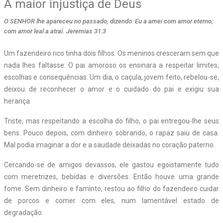
A maior injustiça de Deus
O SENHOR lhe apareceu no passado, dizendo: Eu a amei com amor eterno;
com amor leal a atraí. Jeremias 31:3
Um fazendeiro rico tinha dois filhos. Os meninos cresceram sem que
nada lhes faltasse. O pai amoroso os ensinara a respeitar limites,
escolhas e consequências. Um dia, o caçula, jovem feito, rebelou-se,
deixou de reconhecer o amor e o cuidado do pai e exigiu sua
herança.
Triste, mas respeitando a escolha do filho, o pai entregou-lhe seus
bens. Pouco depois, com dinheiro sobrando, o rapaz saiu de casa.
Mal podia imaginar a dor e a saudade deixadas no coração paterno.
Cercando-se de amigos devassos, ele gastou egoistamente tudo
com meretrizes, bebidas e diversões. Então houve uma grande
fome. Sem dinheiro e faminto, restou ao filho do fazendeiro cuidar
de porcos e comer com eles, num lamentável estado de
degradação.