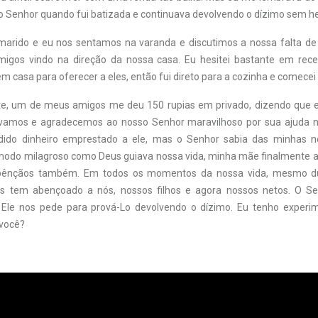
 o Senhor quando fui batizada e continuava devolvendo o dízimo sem he
marido e eu nos sentamos na varanda e discutimos a nossa falta de 
igos vindo na direção da nossa casa. Eu hesitei bastante em rece
 casa para oferecer a eles, então fui direto para a cozinha e comecei 
e, um de meus amigos me deu 150 rupias em privado, dizendo que e
uvamos e agradecemos ao nosso Senhor maravilhoso por sua ajuda na
dido dinheiro emprestado a ele, mas o Senhor sabia das minhas n
odo milagroso como Deus guiava nossa vida, minha mãe finalmente 
bênçãos também. Em todos os momentos da nossa vida, mesmo du
eus tem abençoado a nós, nossos filhos e agora nossos netos. O S
Ele nos pede para prová-Lo devolvendo o dízimo. Eu tenho experi
 você?