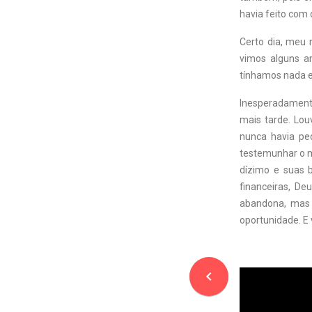
havia feito com
Certo dia, meu 
vimos alguns am
tínhamos nada em
Inesperadament
mais tarde. Lo
nunca havia pe
testemunhar o m
dízimo e suas 
financeiras, D
abandona, mas 
oportunidade. E
navigate_before