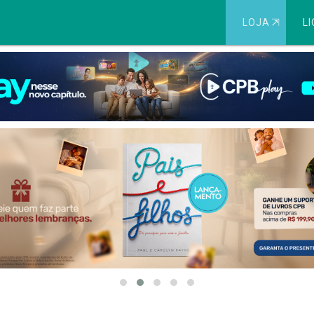
LOJA
⇱
LI