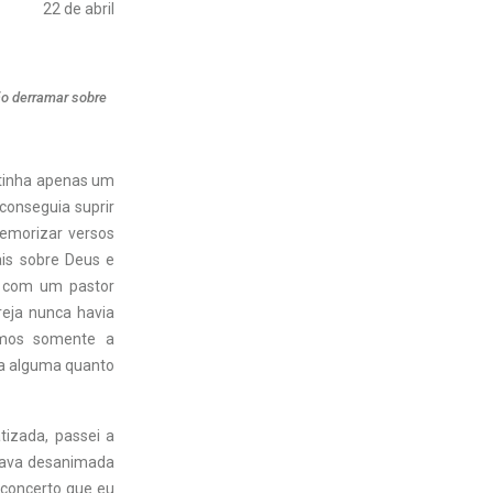
22 de abril
ão derramar sobre
u tinha apenas um
conseguia suprir
memorizar versos
mais sobre Deus e
me com um pastor
reja nunca havia
amos somente a
cia alguma quanto
izada, passei a
icava desanimada
 concerto que eu