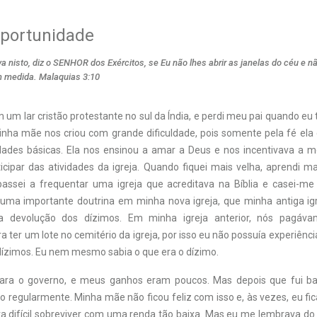
oportunidade
 nisto, diz o SENHOR dos Exércitos, se Eu não lhes abrir as janelas do céu e n
 medida. Malaquias 3:10
m um lar cristão protestante no sul da Índia, e perdi meu pai quando e
inha mãe nos criou com grande dificuldade, pois somente pela fé ela 
ades básicas. Ela nos ensinou a amar a Deus e nos incentivava a 
ticipar das atividades da igreja. Quando fiquei mais velha, aprendi 
 passei a frequentar uma igreja que acreditava na Bíblia e casei-
i uma importante doutrina em minha nova igreja, que minha antiga ig
 a devolução dos dízimos. Em minha igreja anterior, nós pagáv
 ter um lote no cemitério da igreja, por isso eu não possuía experiên
dízimos. Eu nem mesmo sabia o que era o dízimo.
para o governo, e meus ganhos eram poucos. Mas depois que fui bat
mo regularmente. Minha mãe não ficou feliz com isso e, às vezes, eu f
a difícil sobreviver com uma renda tão baixa. Mas eu me lembrava do