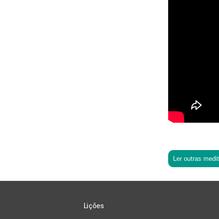
Ler outras medi
Lições