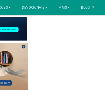
ÇÕES ▾
DEVOCIONAIS ▾
MAIS ▾
BLOG
⇱