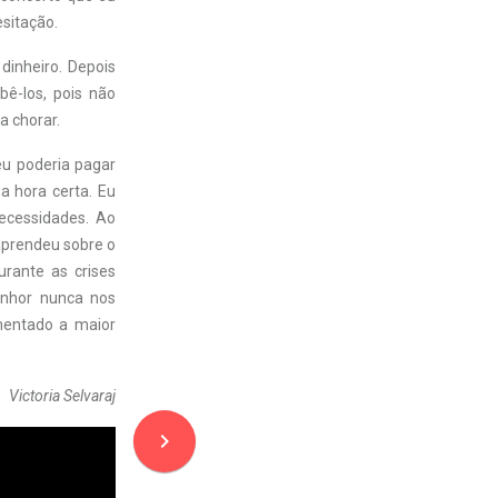
sitação.
dinheiro. Depois
bê-los, pois não
a chorar.
u poderia pagar
 hora certa. Eu
ecessidades. Ao
aprendeu sobre o
rante as crises
enhor nunca nos
mentado a maior
Victoria Selvaraj
navigate_next