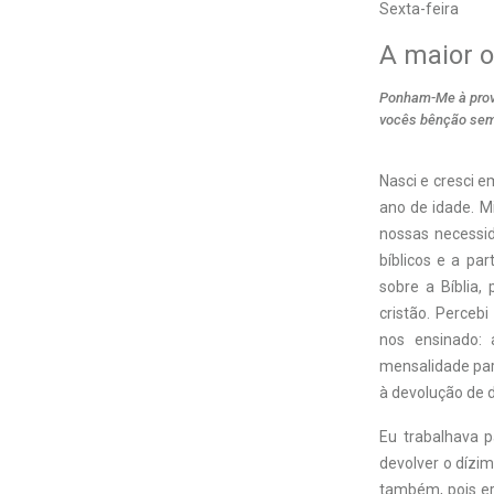
Sexta-feira
A maior 
Ponham-Me à prova
vocês bênção sem
Nasci e cresci e
ano de idade. M
nossas necessid
bíblicos e a par
sobre a Bíblia,
cristão. Perceb
nos ensinado:
mensalidade para
à devolução de 
Eu trabalhava 
devolver o dízi
também, pois er