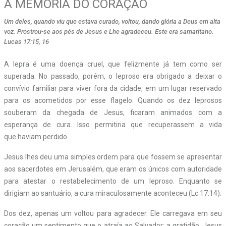
A MEMÓRIA DO CORAÇÃO
Um deles, quando viu que estava curado, voltou, dando glória a Deus em alta
voz. Prostrou-se aos pés de Jesus e Lhe agradeceu. Este era samaritano.
Lucas 17:15, 16
A lepra é uma doença cruel, que felizmente já tem como ser
superada. No passado, porém, o leproso era obrigado a deixar o
convívio familiar para viver fora da cidade, em um lugar reservado
para os acometidos por esse flagelo. Quando os dez leprosos
souberam da chegada de Jesus, ficaram animados com a
esperança de cura. Isso permitiria que recuperassem a vida
que haviam perdido.
Jesus lhes deu uma simples ordem para que fossem se apresentar
aos sacerdotes em Jerusalém, que eram os únicos com autoridade
para atestar o restabelecimento de um leproso. Enquanto se
dirigiam ao santuário, a cura miraculosamente aconteceu (Lc 17:14).
Dos dez, apenas um voltou para agradecer. Ele carregava em seu
coração um sentimento que o atraía ao Salvador: a gratidão. Jesus