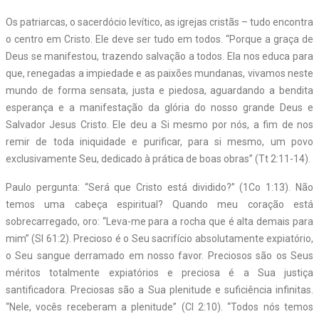
Os patriarcas, o sacerdócio levítico, as igrejas cristãs – tudo encontra
o centro em Cristo. Ele deve ser tudo em todos. “Porque a graça de
Deus se manifestou, trazendo salvação a todos. Ela nos educa para
que, renegadas a impiedade e as paixões mundanas, vivamos neste
mundo de forma sensata, justa e piedosa, aguardando a bendita
esperança e a manifestação da glória do nosso grande Deus e
Salvador Jesus Cristo. Ele deu a Si mesmo por nós, a fim de nos
remir de toda iniquidade e purificar, para si mesmo, um povo
exclusivamente Seu, dedicado à prática de boas obras” (Tt 2:11-14).
Paulo pergunta: “Será que Cristo está dividido?” (1Co 1:13). Não
temos uma cabeça espiritual? Quando meu coração está
sobrecarregado, oro: “Leva-me para a rocha que é alta demais para
mim” (Sl 61:2). Precioso é o Seu sacrifício absolutamente expiatório,
o Seu sangue derramado em nosso favor. Preciosos são os Seus
méritos totalmente expiatórios e preciosa é a Sua justiça
santificadora. Preciosas são a Sua plenitude e suficiência infinitas.
“Nele, vocês receberam a plenitude” (Cl 2:10). “Todos nós temos