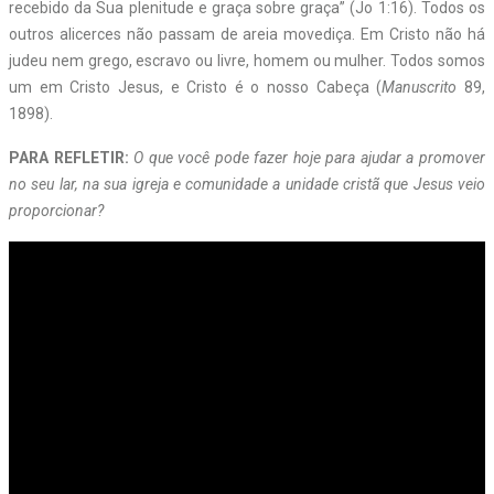
recebido da Sua plenitude e graça sobre graça” (Jo 1:16). Todos os
outros alicerces não passam de areia movediça. Em Cristo não há
judeu nem grego, escravo ou livre, homem ou mulher. Todos somos
um em Cristo Jesus, e Cristo é o nosso Cabeça (
Manuscrito
89,
1898).
PARA REFLETIR:
O que você pode fazer hoje para ajudar a promover
no seu lar, na sua igreja e comunidade a unidade cristã que Jesus veio
proporcionar?