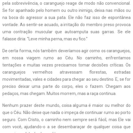
pela sobrevivência, o caranguejo reage de modo não convencional.
Se for apanhado pelo homem ou outro inimigo, deixa nas mãos ou
na boca do agressor a sua pata. Ele não faz isso de espontânea
vontade. Ao sentir-se acuado, a irritação do membro preso provoca
uma contração muscular que autoamputa suas garras. Se ele
falasse diria: “Leve minha perna, mas eu fico.”
De certa forma, nós também deveríamos agir como os caranguejos,
em nossa viagem rumo ao Céu. No caminho, enfrentamos
tentações e muitas vezes precisamos tomar decisões críticas. Os
caranguejos vermelhos atravessam florestas, estradas
movimentadas, vales e cidades para chegar ao seu destino. E, se for
preciso deixar uma parte do corpo, eles o fazem. Chegam aos
pedaços, mas chegam. Muitos morrem, mas a raça continua.
Nenhum prazer deste mundo, coisa alguma é maior ou melhor do
que o Céu. Não deixe que nada o impeça de continuar rumo ao porto
seguro. Com Cristo, o caminho nem sempre será fácil, mas Ele vai
com você, ajudando-o a se desembaraçar de qualquer coisa que