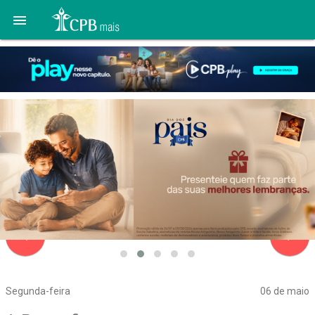

navigate_before
navigate_next
Segunda-feira
06 de maio