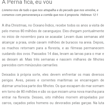
A Perna fica, eu vou
Livremo-nos de tudo o que nos atrapalha e do pecado que nos envolve, e
corramos com perseverança a corrida que nos é proposta. Hebreus 12:1
A ilha Christmas, no Oceano Índico, recebe todos os anos a visita de
pelo menos 80 milhões de caranguejos. Eles chegam pontualmente
no início de novembro para se acasalar. Levam duas semanas até
alcançar a praia, onde cavam milhões de buracos na areia. Depois,
os machos retornam para a floresta, e as fêmeas permanecem
cuidando dos ovos. Passados 14 dias, levam as larvas para o mar e
as deixam ali. Mais três semanas e nascem milhares de filhotes
parecidos com minúsculos camarões.
Deixados à própria sorte, eles devem enfrentar os mais diversos
perigos. Aves, peixes e correntes marítimas se encarregam de
dizimar uma boa parte dos filhotes. Os que escapam do mar somam
em torno de 80 milhões e são os que iniciam uma nova marcha para
entrar na floresta. Desses, oito milhões morrem atropelados por
carros, caçados pelos homens ou devorados pelas garças. Na luta