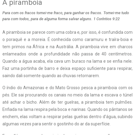
A piramboia
Para com os fracos tornei-me fraco, para ganhar os fracos. Tornei-me tudo
para com todos, para de alguma forma salvar alguns. 1 Coríntios 9:22
A piramboia se parece com uma cobra e, por isso, é confundida com
o poraquê e a moreia. É conhecida como caramuru e traíra-boia e
tem primos na África e na Austrália. A piramboia vive em charcos
enlameados onde a profundidade não passa de 40 centímetros.
Quando a água acaba, ela cava um buraco na lama e se enfia nele.
Faz uma portinha de barro e deixa espaço suficiente para respirar,
saindo dali somente quando as chuvas retornarem.
O índio do Amazonas e do Mato Grosso pesca a piramboia com os
pés. Ele sai procurando os canais no meio da lama e escava o túnel
até achar o bicho. Além de ter guelras, a piramboia tem pulmões.
Enfiada na lama respira pela boca e narinas. Quando os pântanos se
enchem, elas voltam a respirar pelas guelras dentro d’água, subindo
algumas vezes para sentir o gostinho do ar da superfície.