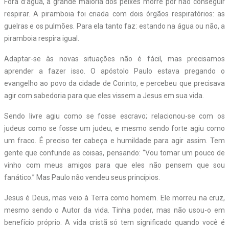
Fora d’água, a grande maioria dos peixes morre por não conseguir
respirar. A piramboia foi criada com dois órgãos respiratórios: as
guelras e os pulmões. Para ela tanto faz: estando na água ou não, a
piramboia respira igual.
Adaptar-se às novas situações não é fácil, mas precisamos
aprender a fazer isso. O apóstolo Paulo estava pregando o
evangelho ao povo da cidade de Corinto, e percebeu que precisava
agir com sabedoria para que eles vissem a Jesus em sua vida.
Sendo livre agiu como se fosse escravo; relacionou-se com os
judeus como se fosse um judeu, e mesmo sendo forte agiu como
um fraco. É preciso ter cabeça e humildade para agir assim. Tem
gente que confunde as coisas, pensando: “Vou tomar um pouco de
vinho com meus amigos para que eles não pensem que sou
fanático.” Mas Paulo não vendeu seus princípios.
Jesus é Deus, mas veio à Terra como homem. Ele morreu na cruz,
mesmo sendo o Autor da vida. Tinha poder, mas não usou-o em
benefício próprio. A vida cristã só tem significado quando você é