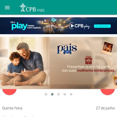

navigate_before
navigate_next
Quinta-feira
27 de junho