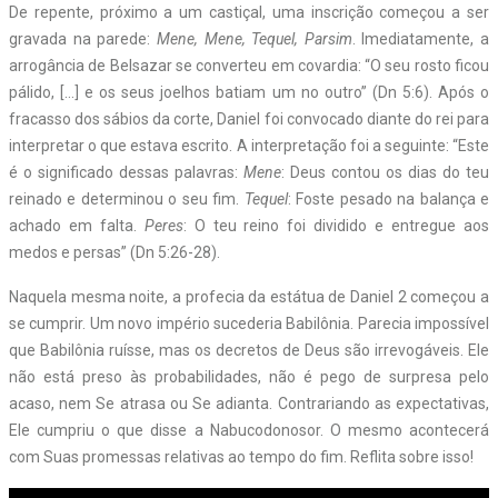
De repente, próximo a um castiçal, uma inscrição começou a ser
gravada na parede:
Mene, Mene, Tequel, Parsim
. Imediatamente, a
arrogância de Belsazar se converteu em covardia: “O seu rosto ficou
pálido, […] e os seus joelhos batiam um no outro” (Dn 5:6). Após o
fracasso dos sábios da corte, Daniel foi convocado diante do rei para
interpretar o que estava escrito. A interpretação foi a seguinte: “Este
é o significado dessas palavras:
Mene
: Deus contou os dias do teu
reinado e determinou o seu fim.
Tequel
: Foste pesado na balança e
achado em falta.
Peres
: O teu reino foi dividido e entregue aos
medos e persas” (Dn 5:26-28).
Naquela mesma noite, a profecia da estátua de Daniel 2 começou a
se cumprir. Um novo império sucederia Babilônia. Parecia impossível
que Babilônia ruísse, mas os decretos de Deus são irrevogáveis. Ele
não está preso às probabilidades, não é pego de surpresa pelo
acaso, nem Se atrasa ou Se adianta. Contrariando as expectativas,
Ele cumpriu o que disse a Nabucodonosor. O mesmo acontecerá
com Suas promessas relativas ao tempo do fim. Reflita sobre isso!