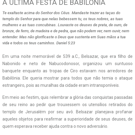
A ÚLTIMA FESTA DE BABILÔNIA
Te exaltaste acima do Senhor dos Céus. Mandaste trazer as taças do
templo do Senhor para que nelas bebessem tu, os teus nobres, as tuas
mulheres e as tuas concubinas. Louvaste os deuses de prata, de ouro, de
bronze, de ferro, de madeira e de pedra, que não podem ver, nem ouvir, nem
entender. Mas não glorificaste o Deus que sustenta em Suas mãos a tua
vida e todos os teus caminhos. Daniel 5:23
Em uma noite memorável de 539 a.C., Belsazar, que era filho de
Nabonido e neto de Nabucodonosor, organizou um suntuoso
banquete enquanto as tropas de Ciro estavam nos arredores de
Babilônia. Ele queria mostrar para todos que não temia o ataque
estrangeiro, pois as muralhas da cidade eram intransponíveis.
Em meio ao festim, quis relembrar a glória das conquistas passadas
de seu reino ao pedir que trouxessem os utensílios retirados do
templo de Jerusalém por seu avô. Belsazar planejava profanar
aqueles objetos para reafirmar a superioridade de seus deuses, de
quem esperava receber ajuda contra o novo adversário.