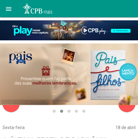

navigate_before
navigate_next
Sexta-feira
18 de abril