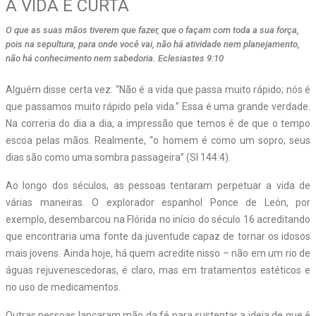
A VIDA É CURTA
O que as suas mãos tiverem que fazer, que o façam com toda a sua força,
pois na sepultura, para onde você vai, não há atividade nem planejamento,
não há conhecimento nem sabedoria. Eclesiastes 9:10
A
lguém disse certa vez: “Não é a vida que passa muito rápido; nós é
que passamos muito rápido pela vida.” Essa é uma grande verdade.
Na correria do dia a dia, a impressão que temos é de que o tempo
escoa pelas mãos. Realmente, “o homem é como um sopro; seus
dias são como uma sombra passageira” (Sl 144:4).
Ao longo dos séculos, as pessoas tentaram perpetuar a vida de
várias maneiras. O explorador espanhol Ponce de León, por
exemplo, desembarcou na Flórida no início do século 16 acreditando
que encontraria uma fonte da juventude capaz de tornar os idosos
mais jovens. Ainda hoje, há quem acredite nisso – não em um rio de
águas rejuvenescedoras, é claro, mas em tratamentos estéticos e
no uso de medicamentos.
Outras pessoas lançaram mão da fé para sustentar a ideia de que é