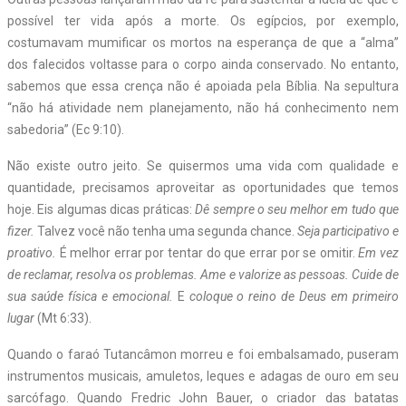
possível ter vida após a morte. Os egípcios, por exemplo,
costumavam mumificar os mortos na esperança de que a “alma”
dos falecidos voltasse para o corpo ainda conservado. No entanto,
sabemos que essa crença não é apoiada pela Bíblia. Na sepultura
“não há atividade nem planejamento, não há conhecimento nem
sabedoria” (Ec 9:10).
Não existe outro jeito. Se quisermos uma vida com qualidade e
quantidade, precisamos aproveitar as oportunidades que temos
hoje. Eis algumas dicas práticas:
Dê sempre o seu melhor em tudo que
fizer.
Talvez você não tenha uma segunda chance.
Seja participativo e
proativo.
É melhor errar por tentar do que errar por se omitir.
Em vez
de reclamar, resolva os problemas. Ame e valorize as pessoas. Cuide de
sua saúde física e emocional.
E
coloque o reino de Deus em primeiro
lugar
(Mt 6:33).
Quando o faraó Tutancâmon morreu e foi embalsamado, puseram
instrumentos musicais, amuletos, leques e adagas de ouro em seu
sarcófago. Quando Fredric John Bauer, o criador das batatas